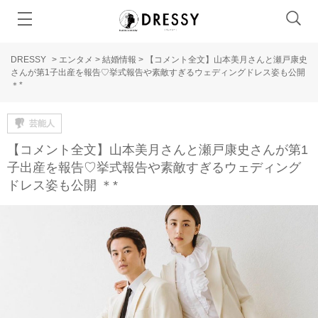
DRESSY
>
エンタメ
>
結婚情報
>
【コメント全文】山本美月さんと瀬戸康史
さんが第1子出産を報告♡挙式報告や素敵すぎるウェディングドレス姿も公開
＊*
芸能人
【コメント全文】山本美月さんと瀬戸康史さんが第1
子出産を報告♡挙式報告や素敵すぎるウェディング
ドレス姿も公開 ＊*