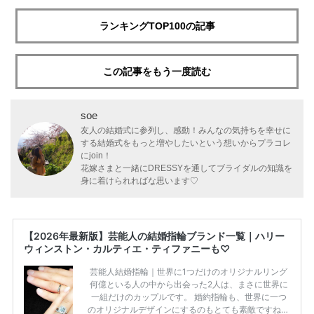
ランキングTOP100の記事
この記事をもう一度読む
soe
友人の結婚式に参列し、感動！みんなの気持ちを幸せに
する結婚式をもっと増やしたいという想いからプラコレ
にjoin！
花嫁さまと一緒にDRESSYを通してブライダルの知識を
身に着けられればな思います♡
【2026年最新版】芸能人の結婚指輪ブランド一覧｜ハリー
ウィンストン・カルティエ・ティファニーも♡
芸能人結婚指輪｜世界に1つだけのオリジナルリング
何億といる人の中から出会った2人は、まさに世界に
一組だけのカップルです。 婚約指輪も、世界に一つ
のオリジナルデザインにするのもとても素敵ですね♡