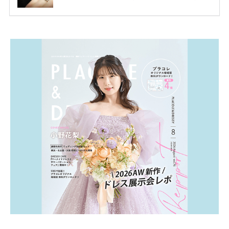
お二人を象徴する物や事を、形で表したり、好きなも
のを形にするのも想い出になります。 上戸彩さん・H
IROさんの婚約指輪 出典:オスカープロモーション公式
HPより引用 2011年9月に結婚した女優の上戸彩さん
とEXILEのHIROさん。 上戸さんに贈った婚約指輪
は、HIROさんの お知り合いのデザイナーに頼んだ特
注品とのこと。 ダイヤモンドがたくさん散りばめら
れているそうです。 神田うのさん・西村拓郎さ […]
続きを読む