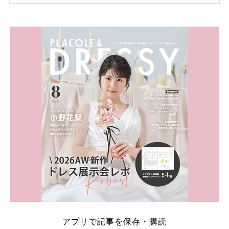
ため、比較せずに選ぶと損をしてしまうことも……。
そこでこの記事では、【2026年8月最新】結婚式場見
学キャンペーン特典ランキングを公開！ 比較サイ
ト：プラコレ、ゼクシィ、ハナユメ、マイナビ 掲載
内容：特典金額・条件・応募方法・注意点 「どこが
一番お得？」「プラコレの特典は？」といった疑問も
解決します。 まずは診断で候補を絞れる「ウェディ
ング診断」か、体験型 […]
続きを読む
アプリで記事を保存・購読