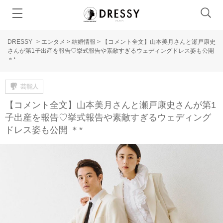
DRESSY
>
エンタメ
>
結婚情報
>
【コメント全文】山本美月さんと瀬戸康史
さんが第1子出産を報告♡挙式報告や素敵すぎるウェディングドレス姿も公開
＊*
芸能人
【コメント全文】山本美月さんと瀬戸康史さんが第1
子出産を報告♡挙式報告や素敵すぎるウェディング
ドレス姿も公開 ＊*