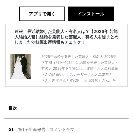
アプリで開く
インストール
速報！最近結婚した芸能人・有名人は？【2026年 芸能
人結婚入籍】結婚を発表した芸能人、有名人を総まとめ
しました♡妊娠出産情報もチェック！
2025年結婚を発表した芸能人、有名人 2025年
下半期（7月〜12月）に結婚を発表した芸能人・
有名人 2025年下半期には、波瑠さんと高杉真宙
さんの結婚や、カズレーザーさんと二階堂ふみ
さん、趣里さんとRYOKI（三山凌輝）さん、そ
して松下洸平さんやPerfumeのあ〜ちゃんなど
様々な有名人の幸せなニュースがありました♡
他にも2025年下半期（7月〜12月）に結婚を発
表した芸能人・有名人は、こちらの記事からチ
目次
ェックしてみてくださいね。 【2025年 芸能人
結婚入籍】結婚を発表した芸能人、有名人を総
まとめしました♡妊娠出産情報もチェック！ 20
25年上半期（1月〜6月）に結婚を発表した芸能
第1子出産報告♡コメント全文