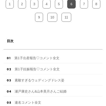
1
2
3
4
5
6
7
8
9
10
11
目次
第1子出産報告♡コメント全文
第1子妊娠報告♡コメント全文
素敵すぎるウェディングドレス姿
瀬戸康史さん&山本美月さんご結婚
連名コメント全文