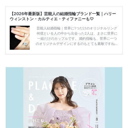
【2026年最新版】芸能人の結婚指輪ブランド一覧｜ハリー
ウィンストン・カルティエ・ティファニーも♡
芸能人結婚指輪｜世界に1つだけのオリジナルリング
何億といる人の中から出会った2人は、まさに世界に
一組だけのカップルです。 婚約指輪も、世界に一つ
のオリジナルデザインにするのもとても素敵ですね♡
お二人を象徴する物や事を、形で表したり、好きなも
のを形にするのも想い出になります。 上戸彩さん・H
IROさんの婚約指輪 出典:オスカープロモーション公式
HPより引用 2011年9月に結婚した女優の上戸彩さん
とEXILEのHIROさん。 上戸さんに贈った婚約指輪
は、HIROさんの お知り合いのデザイナーに頼んだ特
注品とのこと。 ダイヤモンドがたくさん散りばめら
れているそうです。 神田うのさん・西村拓郎さ […]
続きを読む