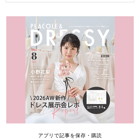
ため、比較せずに選ぶと損をしてしまうことも……。
そこでこの記事では、【2026年8月最新】結婚式場見
学キャンペーン特典ランキングを公開！ 比較サイ
ト：プラコレ、ゼクシィ、ハナユメ、マイナビ 掲載
内容：特典金額・条件・応募方法・注意点 「どこが
一番お得？」「プラコレの特典は？」といった疑問も
解決します。 まずは診断で候補を絞れる「ウェディ
ング診断」か、体験型 […]
続きを読む
アプリで記事を保存・購読