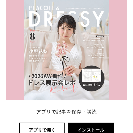
ト：プラコレ、ゼクシィ、ハナユメ、マイナビ 掲載
内容：特典金額・条件・応募方法・注意点 「どこが
一番お得？」「プラコレの特典は？」といった疑問も
解決します。 まずは診断で候補を絞れる「ウェディ
ング診断」か、体験型 […]
続きを読む
アプリで記事を保存・購読
アプリで開く
インストール