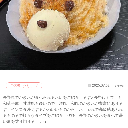
2025.07.02
views
♡
225
クリップ
長野県でかき氷が食べられるお店をご紹介します♪ 長野はカフェも
和菓子屋・甘味処も多いので、洋風・和風のかき氷が豊富にありま
す！インスタ映えするかわいいものから、おしゃれで高級感あふれ
るものまで様々なタイプをご紹介！ぜひ、長野のかき氷を食べて暑
い夏を乗り切りましょう！