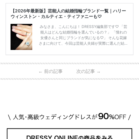
【2026年最新版】芸能人の結婚指輪ブランド一覧｜ハリー
ウィンストン・カルティエ・ティファニーも♡
みなさま、こんにちは！ DRESSY編集部です♡ 「芸
能人はどんな結婚指輪を選んでいるの？」 「憧れの
女優さんと同じブランドが気になる♡」 そんな花嫁
さまに向けて、今回は芸能人夫婦が実際に選んだ結婚
指輪・婚約指輪をブランド別にまとめました！ ハリ
ーウィンストンやカルティエ、ティファニーなど世界
的ハイブランドから、俄（NIWAKA）やI-PRIMOなど
日本で人気のブランドまで幅広くご紹介。 さらに、
←
前の記事
次の記事
→
・愛用している芸能人夫婦 ・リングの特徴や魅力 ・
推定価格帯 ・花嫁人気が高い理由 などもあわせて解
説していきます♡ 「芸能人の結婚指輪ってやっぱり
高い？」 「手が届くブランドもある？」 「人気ブラ
[…]
続きを読む