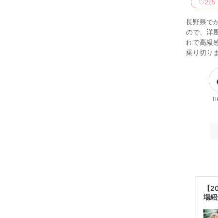
♡
225
長野県で
ので、洋
れで高級
乗り切り
Ti
【2
場紹