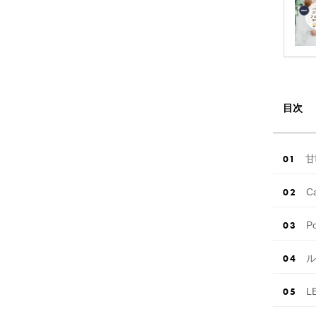
目次
甘
C
P
ル
L