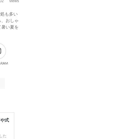
02
views
味処も多い
ら、おしゃ
て暑い夏を
gram
レや式
した