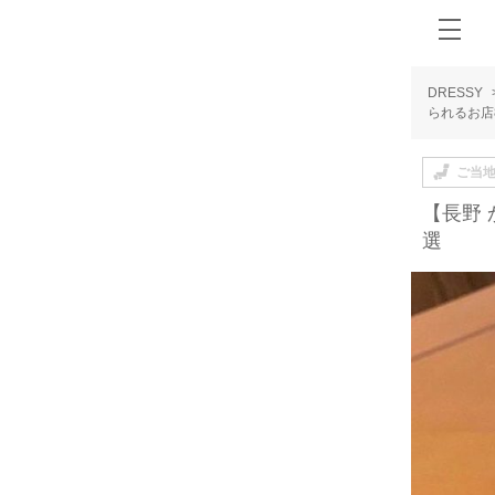
DRESSY
られるお店
ご当
【長野
選