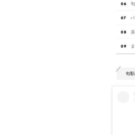
旬
パ
喜
ま
旬彩