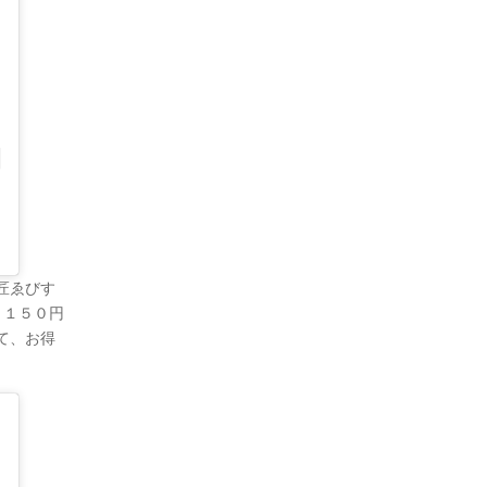
ゑびす
り１５０円
て、お得