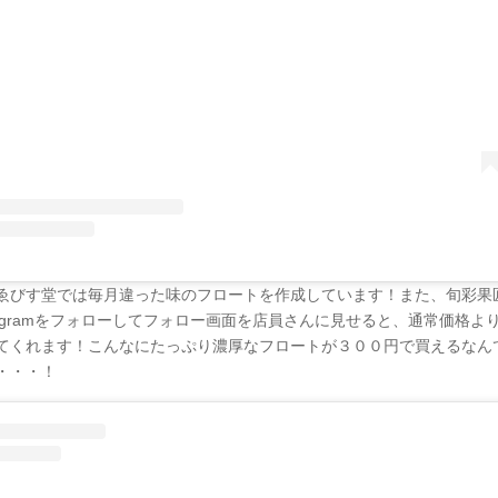
ゑびす堂では毎月違った味のフロートを作成しています！また、旬彩果匠
stagramをフォローしてフォロー画面を店員さんに見せると、通常価格よ
てくれます！こんなにたっぷり濃厚なフロートが３００円で買えるなん
・・・！