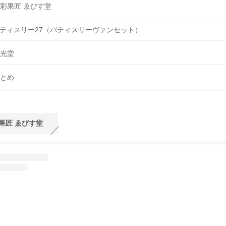
彩果匠 ゑびす堂
ティスリー27（パティスリーヴァンセット）
光堂
とめ
果匠 ゑびす堂