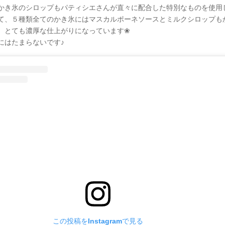
かき氷のシロップもパティシエさんが直々に配合した特別なものを使用
て、５種類全てのかき氷にはマスカルポーネソースとミルクシロップも
、とても濃厚な仕上がりになっています❀
にはたまらないです♪
この投稿をInstagramで見る