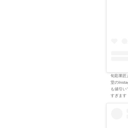
旬彩果匠
堂のIn
も値引い
すぎます