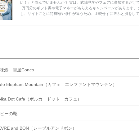
い！」と悩んでいませんか？ 実は、式場見学やフェアに参加するだけ
万円分のギフト券や電子マネーがもらえるキャンペーンがあります。 
し、サイトごとに特典額や条件が違うため、比較せずに選ぶと損をし
うことも……。 そこでこの記事では、【2026年8月最新】結婚式場見
ンペーン特典ランキングを公開！ 比較サイト：プラコレ、ゼクシィ、
メ、マイナビ 掲載内容：特典金額・条件・応募方法・注意点 「どこが
得？」「プラコレの特典は？」といった疑問も解決します。 まずは診
補を絞れる「ウェディング診断」か、体験型 […]
続きを読む
味処 雪屋Conco
afe Elephant Mountain（カフェ エレファントマウンテン）
olka Dot Cafe（ポルカ ドット カフェ）
ビーの靴
EVRE and BON（レーブルアンドボン）