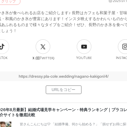
2025.07.
クリップ
かき氷が食べられるお店をご紹介します♪ 長野はカフェも和菓子屋・甘
風・和風のかき氷が豊富にあります！インスタ映えするかわいいものか
感あふれるものまで様々なタイプをご紹介！ぜひ、長野のかき氷を食べ
ましょう！
kTok
旧
YouTube
Insta
Ｘ(
Twitter)
https://dressy.pla-cole.wedding/nagano-kakigori/4/
026年8月最新】結婚式場見学キャンペーン・特典ランキング｜プラコ
介サイトを徹底比較
皆さんこんにちは♡ 「結婚準備、何から始める？」「損せずお得に探