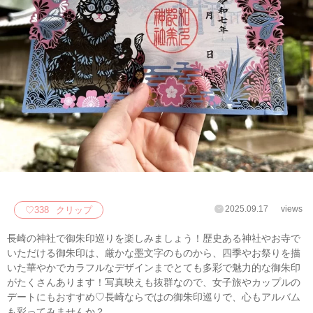
2025.09.17
views
♡
338
クリップ
長崎の神社で御朱印巡りを楽しみましょう！歴史ある神社やお寺で
いただける御朱印は、厳かな墨文字のものから、四季やお祭りを描
いた華やかでカラフルなデザインまでとても多彩で魅力的な御朱印
がたくさんあります！写真映えも抜群なので、女子旅やカップルの
デートにもおすすめ♡長崎ならではの御朱印巡りで、心もアルバム
も彩ってみませんか？