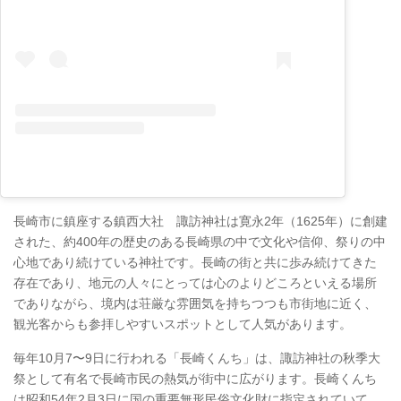
長崎市に鎮座する鎮西大社 諏訪神社は寛永2年（1625年）に創建
された、約400年の歴史のある長崎県の中で文化や信仰、祭りの中
心地であり続けている神社です。長崎の街と共に歩み続けてきた
存在であり、地元の人々にとっては心のよりどころといえる場所
でありながら、境内は荘厳な雰囲気を持ちつつも市街地に近く、
観光客からも参拝しやすいスポットとして人気があります。
毎年10月7〜9日に行われる「長崎くんち」は、諏訪神社の秋季大
祭として有名で長崎市民の熱気が街中に広がります。長崎くんち
は昭和54年2月3日に国の重要無形民俗文化財に指定されていて、