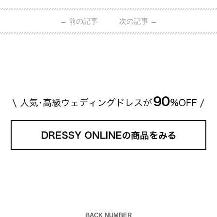
的ハイブランドから、俄（NIWAKA）やI-PRIMOなど
日本で人気のブランドまで幅広くご紹介。 さらに、
←
前の記事
次の記事
→
・愛用している芸能人夫婦 ・リングの特徴や魅力 ・
推定価格帯 ・花嫁人気が高い理由 などもあわせて解
説していきます♡ 「芸能人の結婚指輪ってやっぱり
高い？」 「手が届くブランドもある？」 「人気ブラ
[…]
続きを読む
BACK NUMBER