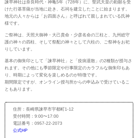
諫早神社は奈良時代・神亀5年（728年）に、聖武天皇の勅願を受
けた行基菩薩が当地に赴き、石祠を建立したことに始まります。
地元の人々からは「お四面さん」と呼ばれて親しまれている氏神
様です。
ご祭神は、天照大御神・大己貴命・少彦名命の三柱と、九州総守
護の神々の四柱、そして祭配の神々として六柱の、ご祭神をお祀
りしています。
基本の御朱印として「諫早神社」と「疫病退散」の2種類が授与さ
れます。その他にも季節限定や行事限定のカラフルな御朱印もあ
り、時期によって変化を楽しめるのが特徴です。
期間限定ですが、オンライン授与所からの申込みで受けているこ
ともあります。
住所：長崎県諫早市宇都町1-12
受付時間：9:00〜17:00
電話番号：0957-22-2073
公式HP