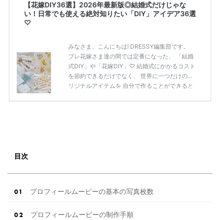
【花嫁DIY36選】2026年最新版◎結婚式だけじゃな
い！日常でも使える絶対知りたい「DIY」アイデア36選
♡
みなさま、こんにちは! DRESSY編集部です。
プレ花嫁さま達の間では定番になった、 「結婚
式DIY」や「花嫁DIY」♡ 結婚式にかかるコスト
を節約できるだけでなく、 世界に一つだけのオ
リジナルアイテムを 自分で作ることができると
いうのが魅力ですよね◎ そこで今回は、「花嫁
DIY」におすすめしたい 定番アイテムからトレ
ンドのおしゃれアイテムまで まとめてご紹介し
ます♡ ぜひ最後までcheckして オリジナルアイ
テムを作ってみてくださいね◎ ＼花嫁必見／今
月の式場探しで特典が貰えるサイトランキング
♡ 【7月はとっても豪華◎*】式場探しで特典が
目次
貰えるサイトランキング♡♥各社のキャンペー
ン内容をま […]
続きを読む
プロフィールムービーの基本の写真枚数
プロフィールムービーの制作手順