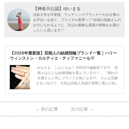
【神奈川公認】ゆいまる
法政大学を卒業後、ウェディングプランナーのお仕事の
お手伝いを経て、ブライダル業界へ♡*全国の花嫁さんの
お力になれるように、沢山の素敵な最新の情報をお届け
したいと思います♡
【2026年最新版】芸能人の結婚指輪ブランド一覧｜ハリー
ウィンストン・カルティエ・ティファニーも♡
みなさま、こんにちは！ DRESSY編集部です♡ 「芸
能人はどんな結婚指輪を選んでいるの？」 「憧れの
女優さんと同じブランドが気になる♡」 そんな花嫁
さまに向けて、今回は芸能人夫婦が実際に選んだ結婚
指輪・婚約指輪をブランド別にまとめました！ ハリ
ーウィンストンやカルティエ、ティファニーなど世界
的ハイブランドから、俄（NIWAKA）やI-PRIMOなど
日本で人気のブランドまで幅広くご紹介。 さらに、
←
前の記事
次の記事
→
・愛用している芸能人夫婦 ・リングの特徴や魅力 ・
推定価格帯 ・花嫁人気が高い理由 などもあわせて解
説していきます♡ 「芸能人の結婚指輪ってやっぱり
高い？」 「手が届くブランドもある？」 「人気ブラ