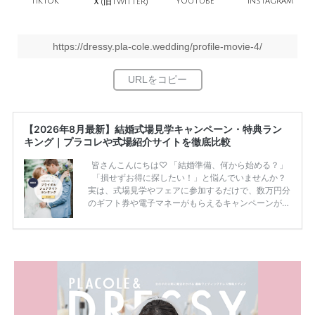
TikTok
旧
YouTube
Instagram
Ｘ(
Twitter)
https://dressy.pla-cole.wedding/profile-movie-4/
【2026年8月最新】結婚式場見学キャンペーン・特典ラン
キング｜プラコレや式場紹介サイトを徹底比較
皆さんこんにちは♡ 「結婚準備、何から始める？」
「損せずお得に探したい！」と悩んでいませんか？
実は、式場見学やフェアに参加するだけで、数万円分
のギフト券や電子マネーがもらえるキャンペーンがあ
ります。 ただし、サイトごとに特典額や条件が違う
ため、比較せずに選ぶと損をしてしまうことも……。
そこでこの記事では、【2026年8月最新】結婚式場見
学キャンペーン特典ランキングを公開！ 比較サイ
ト：プラコレ、ゼクシィ、ハナユメ、マイナビ 掲載
内容：特典金額・条件・応募方法・注意点 「どこが
一番お得？」「プラコレの特典は？」といった疑問も
解決します。 まずは診断で候補を絞れる「ウェディ