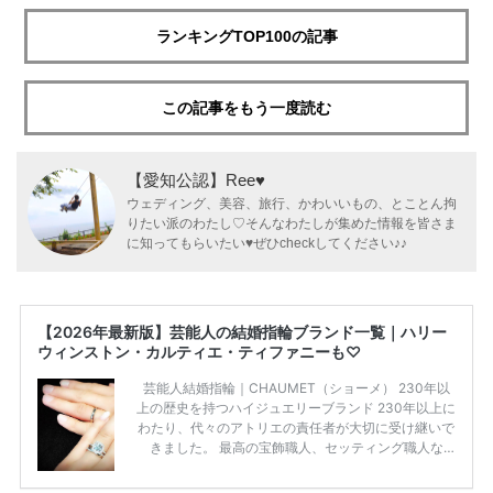
ランキングTOP100の記事
この記事をもう一度読む
【愛知公認】Ree♥
ウェディング、美容、旅行、かわいいもの、とことん拘
りたい派のわたし♡そんなわたしが集めた情報を皆さま
に知ってもらいたい♥ぜひcheckしてください♪♪
【2026年最新版】芸能人の結婚指輪ブランド一覧｜ハリー
ウィンストン・カルティエ・ティファニーも♡
芸能人結婚指輪｜CHAUMET（ショーメ） 230年以
上の歴史を持つハイジュエリーブランド 230年以上に
わたり、代々のアトリエの責任者が大切に受け継いで
きました。 最高の宝飾職人、セッティング職人な
ど、 ジュエリー製作にかかわる人々が、厳選された
高品質の宝石を扱っています。 至高のデザインと品