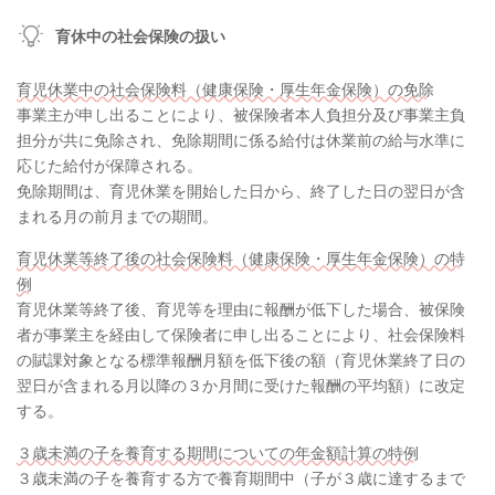
育休中の社会保険の扱い
育児休業中の社会保険料（健康保険・厚生年金保険）の免除
事業主が申し出ることにより、被保険者本人負担分及び事業主負
担分が共に免除され、免除期間に係る給付は休業前の給与水準に
応じた給付が保障される。
免除期間は、育児休業を開始した日から、終了した日の翌日が含
まれる月の前月までの期間。
育児休業等終了後の社会保険料（健康保険・厚生年金保険）の特
例
育児休業等終了後、育児等を理由に報酬が低下した場合、被保険
者が事業主を経由して保険者に申し出ることにより、社会保険料
の賦課対象となる標準報酬月額を低下後の額（育児休業終了日の
翌日が含まれる月以降の３か月間に受けた報酬の平均額）に改定
する。
３歳未満の子を養育する期間についての年金額計算の特例
３歳未満の子を養育する方で養育期間中（子が３歳に達するまで