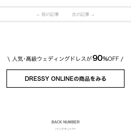
質にうっとりしてしまうブランドです♡ 矢沢心さ
ん・魔裟斗さんの婚約指輪 魔裟斗さんが矢沢さんに
←
前の記事
次の記事
→
贈られた指輪は1カラットのものです。 ショーメの価
格相場は30万～60万ですが、 高いものだと数百万円
程です。1カラットが約200万円なので、 魔裟斗さん
が選んだ指輪は200万円以上のものだと想定できま
す。 【 […]
続きを読む
BACK NUMBER
バックナンバー