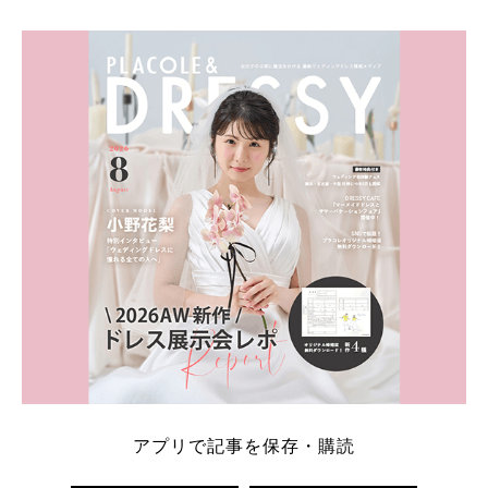
学キャンペーン特典ランキングを公開！ 比較サイ
ト：プラコレ、ゼクシィ、ハナユメ、マイナビ 掲載
内容：特典金額・条件・応募方法・注意点 「どこが
一番お得？」「プラコレの特典は？」といった疑問も
解決します。 まずは診断で候補を絞れる「ウェディ
ング診断」か、体験型 […]
続きを読む
アプリで記事を保存・購読