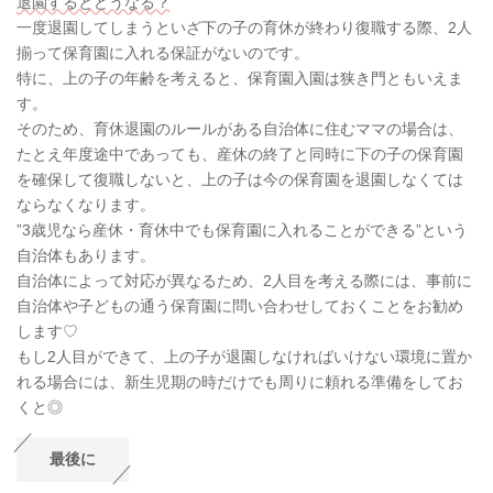
退園するとどうなる？
一度退園してしまうといざ下の子の育休が終わり復職する際、2人
揃って保育園に入れる保証がないのです。
特に、上の子の年齢を考えると、保育園入園は狭き門ともいえま
す。
そのため、育休退園のルールがある自治体に住むママの場合は、
たとえ年度途中であっても、産休の終了と同時に下の子の保育園
を確保して復職しないと、上の子は今の保育園を退園しなくては
ならなくなります。
”3歳児なら産休・育休中でも保育園に入れることができる”という
自治体もあります。
自治体によって対応が異なるため、2人目を考える際には、事前に
自治体や子どもの通う保育園に問い合わせしておくことをお勧め
します♡
もし2人目ができて、上の子が退園しなければいけない環境に置か
れる場合には、新生児期の時だけでも周りに頼れる準備をしてお
くと◎
最後に