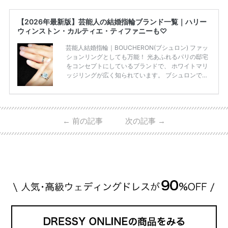
【2026年最新版】芸能人の結婚指輪ブランド一覧｜ハリー
ウィンストン・カルティエ・ティファニーも♡
芸能人結婚指輪｜BOUCHERON(ブシュロン) ファッ
ションリングとしても万能！ 光あふれるパリの邸宅
をコンセプトにしているブランドで、 ホワイトマリ
ッジリングが広く知られています。 ブシュロンで特
に人気を集めている 「キャトルホワイトマリッジリ
ング」は、 小栗さんと山田さんが結婚指輪に選ばれ
ました！ 存在感がしっかりある上にラグジュアリー
なので、 とても人気となっているのです。 その相場
←
前の記事
次の記事
→
は、10～30万円ほどとなっています。 小栗旬さん・
山田優さんの結婚指輪 出典:ブシュロンの公式HPをch
eck！ 婚約指輪にTiffanyを着用された 小栗旬さんと
山田優さん。 結婚指輪は、ブシュロン（ […]
続きを
読む