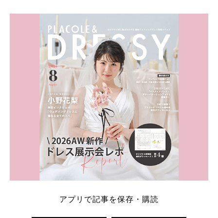
学キャンペーン特典ランキングを公開！ 比較サイ
ト：プラコレ、ゼクシィ、ハナユメ、マイナビ 掲載
内容：特典金額・条件・応募方法・注意点 「どこが
一番お得？」「プラコレの特典は？」といった疑問も
解決します。 まずは診断で候補を絞れる「ウェディ
ング診断」か、体験型 […]
続きを読む
アプリで記事を保存・購読