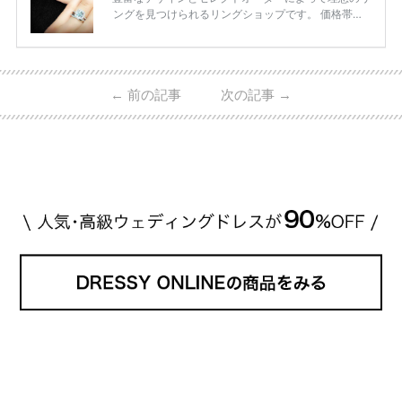
ングを見つけられるリングショップです。 価格帯は2
0万円から50万円ほどの予算でも夫婦2人分の指輪購
入が可能♩ コスパ的にも20代の若い夫婦に人気のよ
うです♡ 志田未来さんの指輪 📺TV 情報📺#日本テレ
ビ 系 にて10月5日22時～スタートする水曜ドラマ『
←
前の記事
次の記事
→
#ファーストペンギン! 』で山藤 そよ役を演じます💁🏻‍♀️
皆さま、ぜひ📺ご覧ください🙏🏻https://t.co/CqTMZ
Ns4lf… @ntv_penguin pic […]
続きを読む