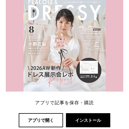
内容：特典金額・条件・応募方法・注意点 「どこが
一番お得？」「プラコレの特典は？」といった疑問も
解決します。 まずは診断で候補を絞れる「ウェディ
ング診断」か、体験型 […]
続きを読む
アプリで記事を保存・購読
アプリで開く
インストール