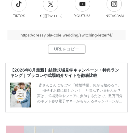
TikTok
旧
YouTube
Instagram
Ｘ(
Twitter)
https://dressy.pla-cole.wedding/switching-letter/4/
【2026年8月最新】結婚式場見学キャンペーン・特典ラン
キング｜プラコレや式場紹介サイトを徹底比較
皆さんこんにちは♡ 「結婚準備、何から始める？」
「損せずお得に探したい！」と悩んでいませんか？
実は、式場見学やフェアに参加するだけで、数万円分
のギフト券や電子マネーがもらえるキャンペーンがあ
ります。 ただし、サイトごとに特典額や条件が違う
ため、比較せずに選ぶと損をしてしまうことも……。
そこでこの記事では、【2026年8月最新】結婚式場見
学キャンペーン特典ランキングを公開！ 比較サイ
ト：プラコレ、ゼクシィ、ハナユメ、マイナビ 掲載