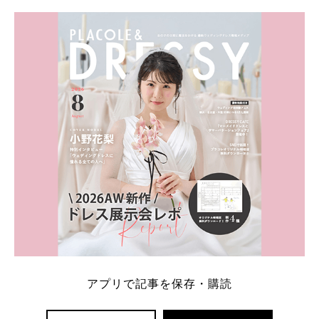
学キャンペーン特典ランキングを公開！ 比較サイ
ト：プラコレ、ゼクシィ、ハナユメ、マイナビ 掲載
内容：特典金額・条件・応募方法・注意点 「どこが
一番お得？」「プラコレの特典は？」といった疑問も
解決します。 まずは診断で候補を絞れる「ウェディ
ング診断」か、体験型 […]
続きを読む
アプリで記事を保存・購読