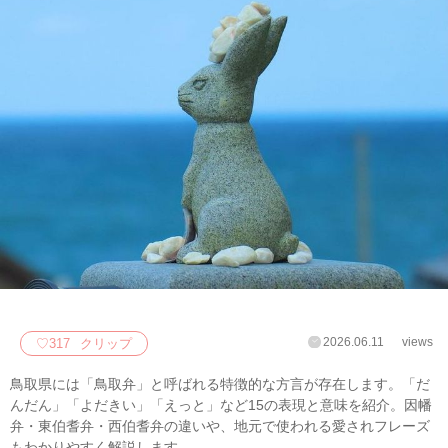
2026.06.11
views
♡
317
クリップ
鳥取県には「鳥取弁」と呼ばれる特徴的な方言が存在します。「だ
んだん」「よだきい」「えっと」など15の表現と意味を紹介。因幡
弁・東伯耆弁・西伯耆弁の違いや、地元で使われる愛されフレーズ
もわかりやすく解説します。