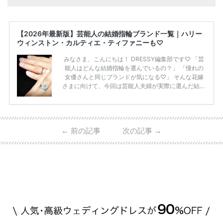
【2026年最新版】芸能人の結婚指輪ブランド一覧｜ハリー
ウィンストン・カルティエ・ティファニーも♡
みなさま、こんにちは！ DRESSY編集部です♡ 「芸
能人はどんな結婚指輪を選んでいるの？」 「憧れの
女優さんと同じブランドが気になる♡」 そんな花嫁
さまに向けて、今回は芸能人夫婦が実際に選んだ結婚
指輪・婚約指輪をブランド別にまとめました！ ハリ
ーウィンストンやカルティエ、ティファニーなど世界
的ハイブランドから、俄（NIWAKA）やI-PRIMOなど
日本で人気のブランドまで幅広くご紹介。 さらに、
←
前の記事
次の記事
→
・愛用している芸能人夫婦 ・リングの特徴や魅力 ・
推定価格帯 ・花嫁人気が高い理由 などもあわせて解
説していきます♡ 「芸能人の結婚指輪ってやっぱり
高い？」 「手が届くブランドもある？」 「人気ブラ
[…]
続きを読む