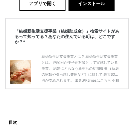
アプリで開く
インストール
「結婚新生活支援事業（結婚助成金）」検索サイトがあ
るって知ってる？あなたの住んでいる町は、どこです
か？*
結婚新生活支援事業とは？ 結婚新生活支援事業
とは、 内閣府が少子化対策として実施している
事業。 結婚にともなう新生活の初期費用 （新居
の家賃や引っ越し費用など）に対して 最大60万
円が支給されます。 出典:PRtimesはこちら 令和
3年から予算が大幅にアップし、 支給対象も広
がってはいますが認知度は高いとはいえませ
ん。 また、ご自身が「結婚新生活支援事業の対
象者かわからない」という声もありました。 実
施している自治体は限られているので、 「結婚
新生活支援事業（結婚助成金）」検索サイト
で、 ぜひチェックしてみてくださいね。 「結婚
目次
新生活支援事業（結婚助成金）」検索サイト ​特