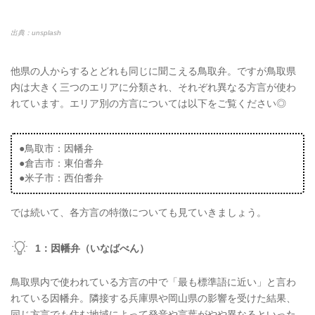
出典：unsplash
他県の人からするとどれも同じに聞こえる鳥取弁。ですが鳥取県
内は大きく三つのエリアに分類され、それぞれ異なる方言が使わ
れています。エリア別の方言については以下をご覧ください◎
●鳥取市：因幡弁
●倉吉市：東伯耆弁
●米子市：西伯耆弁
では続いて、各方言の特徴についても見ていきましょう。
1：因幡弁（いなばべん）
鳥取県内で使われている方言の中で「最も標準語に近い」と言わ
れている因幡弁。隣接する兵庫県や岡山県の影響を受けた結果、
同じ方言でも住む地域によって発音や言葉がやや異なるといった