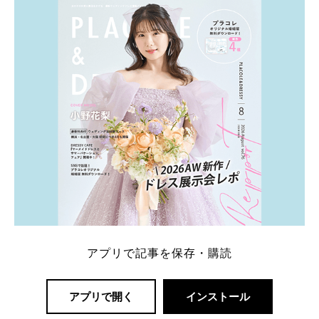
一番お得？」「プラコレの特典は？」といった疑問も
解決します。 まずは診断で候補を絞れる「ウェディ
ング診断」か、体験型 […]
続きを読む
アプリで記事を保存・購読
アプリで開く
インストール