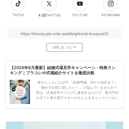
TikTok
旧
YouTube
Instagram
Ｘ(
Twitter)
https://dressy.pla-cole.wedding/trend-bouquet/2/
【2026年8月最新】結婚式場見学キャンペーン・特典ラン
キング｜プラコレや式場紹介サイトを徹底比較
皆さんこんにちは♡ 「結婚準備、何から始める？」
「損せずお得に探したい！」と悩んでいませんか？
実は、式場見学やフェアに参加するだけで、数万円分
のギフト券や電子マネーがもらえるキャンペーンがあ
ります。 ただし、サイトごとに特典額や条件が違う
ため、比較せずに選ぶと損をしてしまうことも……。
そこでこの記事では、【2026年8月最新】結婚式場見
学キャンペーン特典ランキングを公開！ 比較サイ
ト：プラコレ、ゼクシィ、ハナユメ、マイナビ 掲載
内容：特典金額・条件・応募方法・注意点 「どこが