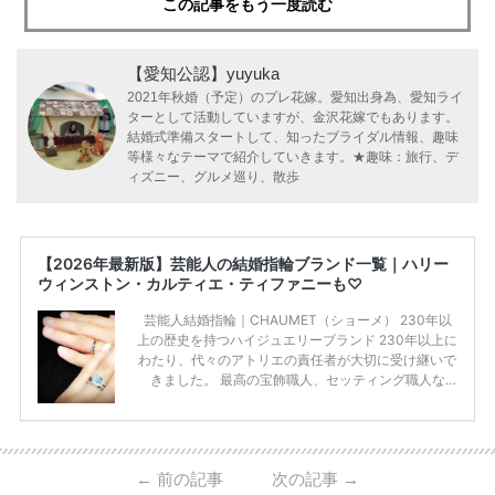
この記事をもう一度読む
【愛知公認】yuyuka
2021年秋婚（予定）のプレ花嫁。愛知出身為、愛知ライ
ターとして活動していますが、金沢花嫁でもあります。
結婚式準備スタートして、知ったブライダル情報、趣味
等様々なテーマで紹介していきます。★趣味：旅行、デ
ィズニー、グルメ巡り、散歩
【2026年最新版】芸能人の結婚指輪ブランド一覧｜ハリー
ウィンストン・カルティエ・ティファニーも♡
芸能人結婚指輪｜CHAUMET（ショーメ） 230年以
上の歴史を持つハイジュエリーブランド 230年以上に
わたり、代々のアトリエの責任者が大切に受け継いで
きました。 最高の宝飾職人、セッティング職人な
ど、 ジュエリー製作にかかわる人々が、厳選された
高品質の宝石を扱っています。 至高のデザインと品
質にうっとりしてしまうブランドです♡ 矢沢心さ
ん・魔裟斗さんの婚約指輪 魔裟斗さんが矢沢さんに
←
前の記事
次の記事
→
贈られた指輪は1カラットのものです。 ショーメの価