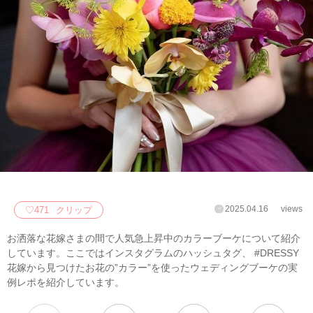
2025.04.16
views
♡
471
クリップ
お洒落な花嫁さまの間で人気急上昇中のカラーブーケについて紹介
しています。ここではインスタグラムのハッシュタグ、 #DRESSY
花嫁から見つけたお花の”カラー”を使ったウェディングブーケの実
例レポを紹介しています。