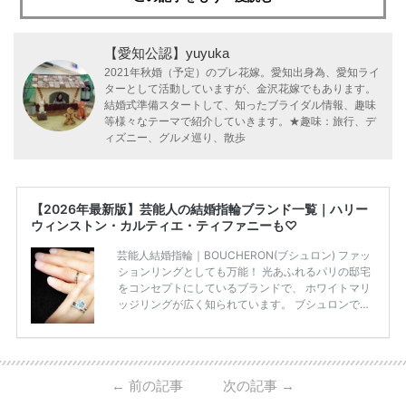
【愛知公認】yuyuka
2021年秋婚（予定）のプレ花嫁。愛知出身為、愛知ライ
ターとして活動していますが、金沢花嫁でもあります。
結婚式準備スタートして、知ったブライダル情報、趣味
等様々なテーマで紹介していきます。★趣味：旅行、デ
ィズニー、グルメ巡り、散歩
【2026年最新版】芸能人の結婚指輪ブランド一覧｜ハリー
ウィンストン・カルティエ・ティファニーも♡
芸能人結婚指輪｜BOUCHERON(ブシュロン) ファッ
ションリングとしても万能！ 光あふれるパリの邸宅
をコンセプトにしているブランドで、 ホワイトマリ
ッジリングが広く知られています。 ブシュロンで特
に人気を集めている 「キャトルホワイトマリッジリ
ング」は、 小栗さんと山田さんが結婚指輪に選ばれ
ました！ 存在感がしっかりある上にラグジュアリー
なので、 とても人気となっているのです。 その相場
←
前の記事
次の記事
→
は、10～30万円ほどとなっています。 小栗旬さん・
山田優さんの結婚指輪 出典:ブシュロンの公式HPをch