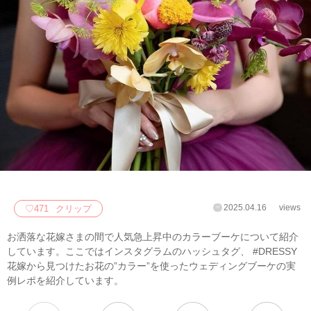
2025.04.16
views
♡
471
クリップ
お洒落な花嫁さまの間で人気急上昇中のカラーブーケについて紹介
しています。ここではインスタグラムのハッシュタグ、 #DRESSY
花嫁から見つけたお花の”カラー”を使ったウェディングブーケの実
例レポを紹介しています。