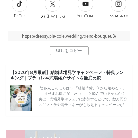
TikTok
旧
YouTube
Instagram
Ｘ(
Twitter)
https://dressy.pla-cole.wedding/trend-bouquet/3/
【2026年8月最新】結婚式場見学キャンペーン・特典ラン
キング｜プラコレや式場紹介サイトを徹底比較
皆さんこんにちは♡ 「結婚準備、何から始める？」
「損せずお得に探したい！」と悩んでいませんか？
実は、式場見学やフェアに参加するだけで、数万円分
のギフト券や電子マネーがもらえるキャンペーンがあ
ります。 ただし、サイトごとに特典額や条件が違う
ため、比較せずに選ぶと損をしてしまうことも……。
そこでこの記事では、【2026年8月最新】結婚式場見
学キャンペーン特典ランキングを公開！ 比較サイ
ト：プラコレ、ゼクシィ、ハナユメ、マイナビ 掲載
内容：特典金額・条件・応募方法・注意点 「どこが