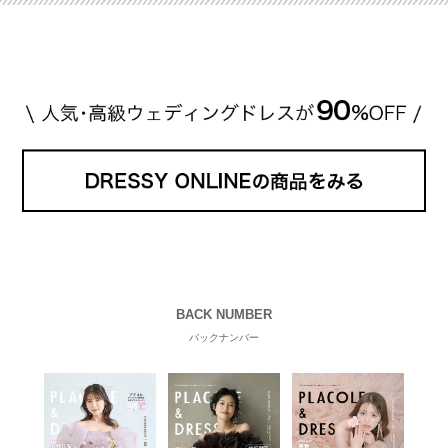
eck！ 婚約指輪にTiffanyを着用された 小栗旬さんと
山田優さん。 結婚指輪は、ブシュロン（ […]
続きを
読む
BACK NUMBER
バックナンバー