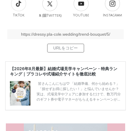
TikTok
旧
YouTube
Instagram
Ｘ(
Twitter)
https://dressy.pla-cole.wedding/trend-bouquet/5/
【2026年8月最新】結婚式場見学キャンペーン・特典ラン
キング｜プラコレや式場紹介サイトを徹底比較
皆さんこんにちは♡ 「結婚準備、何から始める？」
「損せずお得に探したい！」と悩んでいませんか？
実は、式場見学やフェアに参加するだけで、数万円分
のギフト券や電子マネーがもらえるキャンペーンがあ
ります。 ただし、サイトごとに特典額や条件が違う
ため、比較せずに選ぶと損をしてしまうことも……。
そこでこの記事では、【2026年8月最新】結婚式場見
学キャンペーン特典ランキングを公開！ 比較サイ
ト：プラコレ、ゼクシィ、ハナユメ、マイナビ 掲載
内容：特典金額・条件・応募方法・注意点 「どこが