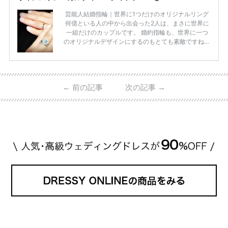
芸能人結婚指輪｜世界に1つだけのオリジナルリング
何億といる人の中から出会った2人は、まさに世界に
一組だけのカップルです。 婚約指輪も、世界に一つ
のオリジナルデザインにするのもとても素敵ですね♡
お二人を象徴する物や事を、形で表したり、好きなも
のを形にするのも想い出になります。 上戸彩さん・H
IROさんの婚約指輪 出典:オスカープロモーション公式
HPより引用 2011年9月に結婚した女優の上戸彩さん
←
前の記事
次の記事
→
とEXILEのHIROさん。 上戸さんに贈った婚約指輪
は、HIROさんの お知り合いのデザイナーに頼んだ特
注品とのこと。 ダイヤモンドがたくさん散りばめら
れているそうです。 神田うのさん・西村拓郎さ […]
続きを読む