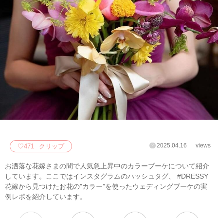
2025.04.16
views
♡
471
クリップ
お洒落な花嫁さまの間で人気急上昇中のカラーブーケについて紹介
しています。ここではインスタグラムのハッシュタグ、 #DRESSY
花嫁から見つけたお花の”カラー”を使ったウェディングブーケの実
例レポを紹介しています。