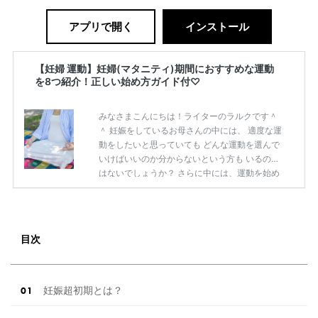
アプリで開く
インストール
【妊婦 運動】妊婦(マタニティ)期間におすすめな運動
を8つ紹介！正しい始め方ガイド付♡
みなさまこんにちは！ライターのラルクです＾
＾ 妊娠をしているお母さんの中には、 適度な運
動をしたいと思っていても どんな運動を選んで
いけばいいのか分からないという方も いるので
はないでしょうか？ さらに中には、運動を始め
るタイミングを 知りたいという方もいることで
しょう。 そこで本記事では、 妊婦（マタニテ
ィ）におすすめな運動を8つ紹介します。 始め
る時期や始め方についても解説していくので、
目次
ぜひ参考にしてみてくださいね(^^) 妊婦（マタ
ニティ）が運動をする際の正しい始め方 妊娠
をしたとき「適度な運動が必要」と 子供のため
と、考えることでしょう。 しかし、何より大切
妊娠超初期とは？
なのは 正し […]
続きを読む