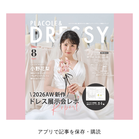
そこでこの記事では、【2026年8月最新】結婚式場見
学キャンペーン特典ランキングを公開！ 比較サイ
ト：プラコレ、ゼクシィ、ハナユメ、マイナビ 掲載
内容：特典金額・条件・応募方法・注意点 「どこが
一番お得？」「プラコレの特典は？」といった疑問も
解決します。 まずは診断で候補を絞れる「ウェディ
ング診断」か、体験型 […]
続きを読む
アプリで記事を保存・購読