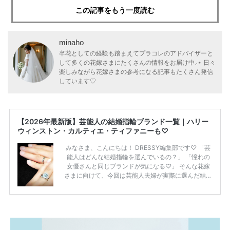
この記事をもう一度読む
minaho
卒花としての経験も踏まえてプラコレのアドバイザーと
して多くの花嫁さまにたくさんの情報をお届け中⸝⋆ 日々
楽しみながら花嫁さまの参考になる記事もたくさん発信
しています♡
【2026年最新版】芸能人の結婚指輪ブランド一覧｜ハリー
ウィンストン・カルティエ・ティファニーも♡
みなさま、こんにちは！ DRESSY編集部です♡ 「芸
能人はどんな結婚指輪を選んでいるの？」 「憧れの
女優さんと同じブランドが気になる♡」 そんな花嫁
さまに向けて、今回は芸能人夫婦が実際に選んだ結婚
指輪・婚約指輪をブランド別にまとめました！ ハリ
ーウィンストンやカルティエ、ティファニーなど世界
的ハイブランドから、俄（NIWAKA）やI-PRIMOなど
日本で人気のブランドまで幅広くご紹介。 さらに、
・愛用している芸能人夫婦 ・リングの特徴や魅力 ・