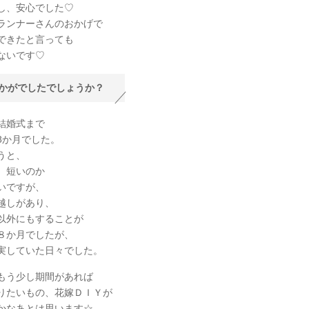
し、安心でした♡
ランナーさんのおかげで
できたと言っても
ないです♡
かがでしたでしょうか？
結婚式まで
8か月でした。
うと、
、短いのか
いですが、
越しがあり、
以外にもすることが
８か月でしたが、
実していた日々でした。
もう少し期間があれば
りたいもの、花嫁ＤＩＹが
かなあとは思います☆