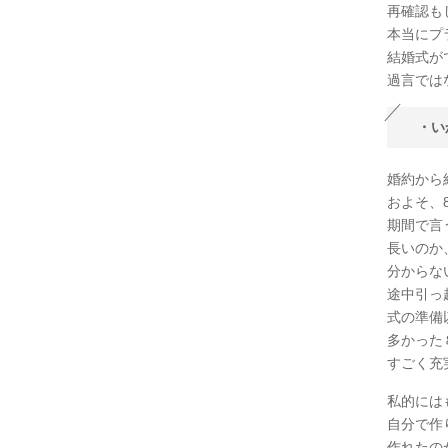
再確認も
本当にプ
結婚式が
過言では
・い
婚約から
およそ、
期間で言
長いのか
分からな
途中引っ
式の準備
多かった
すごく充
私的には
自分で作
作れたの