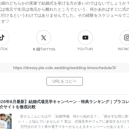
夫婦のどちらかの実家で結婚式を挙げる方が多いのではないでしょうか
式は地元で生活は地元から離れたところでという、何かあればすぐに式
に行けるというわけではありませんでした。その経験をスケジュールで
ます♡
kTok
旧
YouTube
Insta
Ｘ(
Twitter)
https://dressy.pla-cole.wedding/wedding-timeschedule/3/
026年8月最新】結婚式場見学キャンペーン・特典ランキング｜プラコ
介サイトを徹底比較
皆さんこんにちは♡ 「結婚準備、何から始める？」「損せずお得に探
い！」と悩んでいませんか？ 実は、式場見学やフェアに参加するだけ
万円分のギフト券や電子マネーがもらえるキャンペーンがあります。 