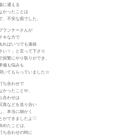
場に通える
なかったことは
で、不安な面でした。
プランナーさんが
テキな方で
あればいつでも連絡
さい！」と言って下さり
で頻繁にやり取りができ、
準備も悩みも
聞いてもらっていました☆
打ち合わせで
なかったことや、
ち合わせは
写真などを送り合い
し、本当に細かく
とができましたよ♡
決めたことは、
打ち合わせの時に