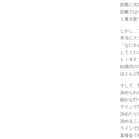
頻繁に式
距離では
１番大変
しかし、
本当にス
「なにか
してくだ
ＬＩＮＥ
結婚式の
ほとんど
そして、
決められ
細かな打
ラインで
決めたり
決めるこ
ラインで
直接会う