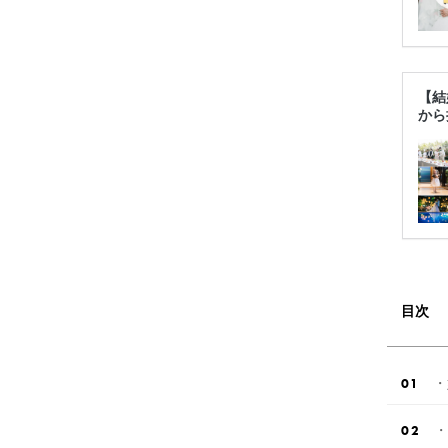
【結
から
目次
・
・