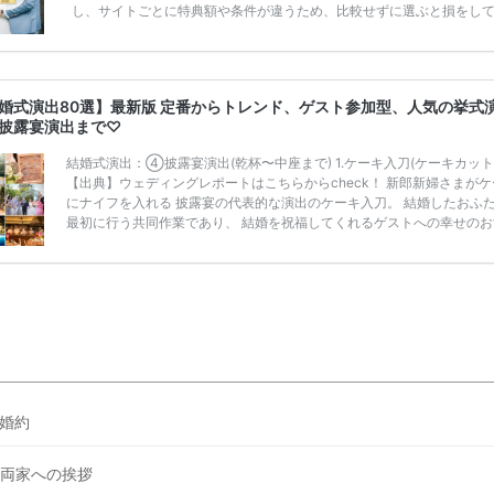
し、サイトごとに特典額や条件が違うため、比較せずに選ぶと損をし
うことも……。 そこでこの記事では、【2026年8月最新】結婚式場見
ンペーン特典ランキングを公開！ 比較サイト：プラコレ、ゼクシィ、
メ、マイナビ 掲載内容：特典金額・条件・応募方法・注意点 「どこが
得？」「プラコレの特典は？」といった疑問も解決します。 まずは診
婚式演出80選】最新版 定番からトレンド、ゲスト参加型、人気の挙式
補を絞れる「ウェディング診断」か、体験型 […]
続きを読む
披露宴演出まで♡
結婚式演出：④披露宴演出(乾杯〜中座まで) 1.ケーキ入刀(ケーキカット
【出典】ウェディングレポートはこちらからcheck！ 新郎新婦さまがケ
にナイフを入れる 披露宴の代表的な演出のケーキ入刀。 結婚したおふ
最初に行う共同作業であり、 結婚を祝福してくれるゲストへの幸せのお
分け という意味も込められています。 生ケーキの場合は入刀後、 ゲス
り分けてサーブされる 「ケーキサーブ」も人気の演出です。 ケーキ入
んな意味がある？おすすめの曲と一緒にご紹介＊＊ 2.ファーストバイト
典】ウェディングレポートはこちらからcheck！ ファーストバイトとは
ーキ入刀した後 […]
続きを読む
婚約
両家への挨拶