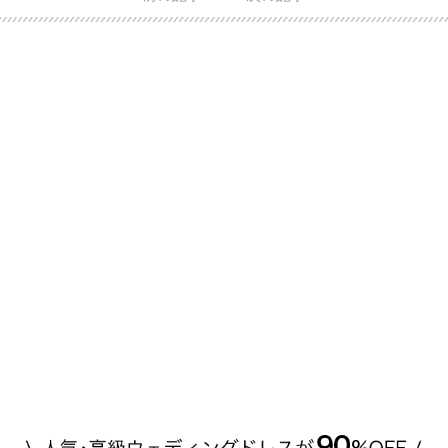
格相場は30万～60万ですが、 高いものだと数百万円
程です。1カラットが約200万円なので、 魔裟斗さん
が選んだ指輪は200万円以上のものだと想定できま
す。 【 […]
続きを読む