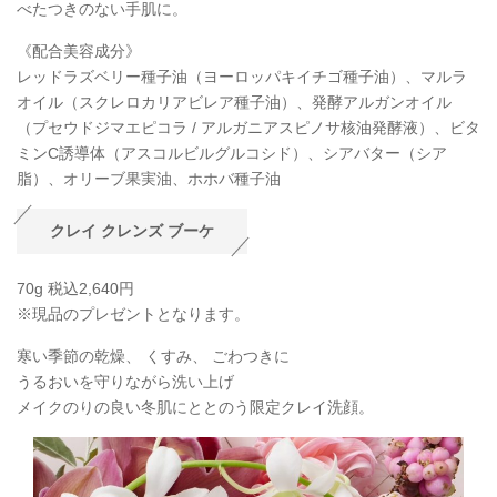
べたつきのない手肌に。
《配合美容成分》
レッドラズベリー種子油（ヨーロッパキイチゴ種子油）、マルラ
オイル（スクレロカリアビレア種子油）、発酵アルガンオイル
（プセウドジマエピコラ / アルガニアスピノサ核油発酵液）、ビタ
ミンC誘導体（アスコルビルグルコシド）、シアバター（シア
脂）、オリーブ果実油、ホホバ種子油
クレイ クレンズ ブーケ
70g 税込2,640円
※現品のプレゼントとなります。
寒い季節の乾燥、 くすみ、 ごわつきに
うるおいを守りながら洗い上げ
メイクのりの良い冬肌にととのう限定クレイ洗顔。