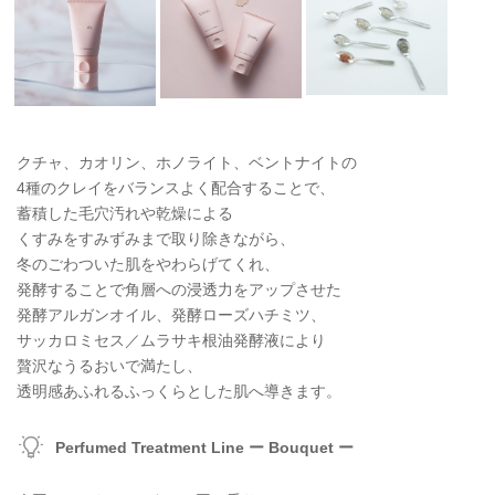
クチャ、カオリン、ホノライト、ベントナイトの
4種のクレイをバランスよく配合することで、
蓄積した毛穴汚れや乾燥による
くすみをすみずみまで取り除きながら、
冬のごわついた肌をやわらげてくれ、
発酵することで角層への浸透力をアップさせた
発酵アルガンオイル、発酵ローズハチミツ、
サッカロミセス／ムラサキ根油発酵液により
贅沢なうるおいで満たし、
透明感あふれるふっくらとした肌へ導きます。
Perfumed Treatment Line ー Bouquet ー