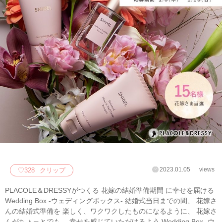
2023.01.05
views
♡
328
クリップ
PLACOLE＆DRESSYがつくる 花嫁の結婚準備期間 に幸せを届ける
Wedding Box -ウェディングボックス- 結婚式当日までの間、 花嫁さ
んの結婚式準備を 楽しく、ワクワクしたものになるように、 花嫁さ
んがちょっとでも、 幸せを感じていただけるよう Wedding Box -ウ