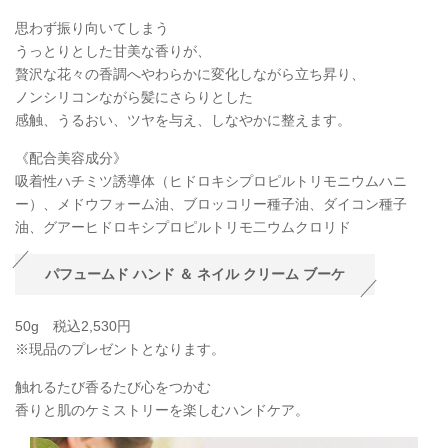
思わず振り向いてしまう
うっとりとした甘美な香りが、
贅沢な花々の香調へやわらかに変化しながら立ち昇り、
ノンシリコンながら髪にさらりとした
感触、うるおい、ツヤを与え、しなやかに整えます。
《配合美容成分》
吸着性ハチミツ誘導体（ヒドロキシプロピルトリモニウムハニ
ー）、メドウフォーム油、ブロッコリー種子油、ダイコン種子
油、グアーヒドロキシプロピルトリモ二ウムクロリド
パフュームド ハンド ＆ ネイル クリーム ブーケ
50g 税込2,530円
※現品のプレゼントとなります。
触れるたび香るたび心をつかむ
香りと肌のケミストリーを楽しむハンドケア。