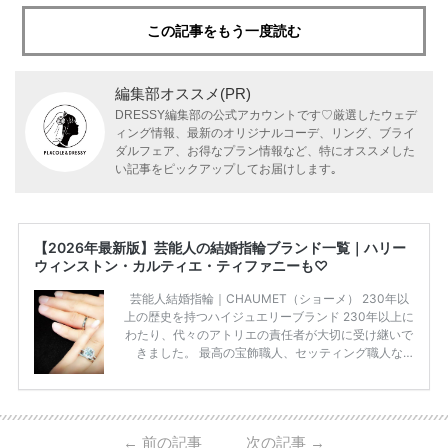
この記事をもう一度読む
編集部オススメ(PR)
DRESSY編集部の公式アカウントです♡厳選したウェデ
ィング情報、最新のオリジナルコーデ、リング、ブライ
ダルフェア、お得なプラン情報など、特にオススメした
い記事をピックアップしてお届けします｡
【2026年最新版】芸能人の結婚指輪ブランド一覧｜ハリー
ウィンストン・カルティエ・ティファニーも♡
芸能人結婚指輪｜CHAUMET（ショーメ） 230年以
上の歴史を持つハイジュエリーブランド 230年以上に
わたり、代々のアトリエの責任者が大切に受け継いで
きました。 最高の宝飾職人、セッティング職人な
ど、 ジュエリー製作にかかわる人々が、厳選された
高品質の宝石を扱っています。 至高のデザインと品
質にうっとりしてしまうブランドです♡ 矢沢心さ
ん・魔裟斗さんの婚約指輪 魔裟斗さんが矢沢さんに
←
前の記事
次の記事
→
贈られた指輪は1カラットのものです。 ショーメの価