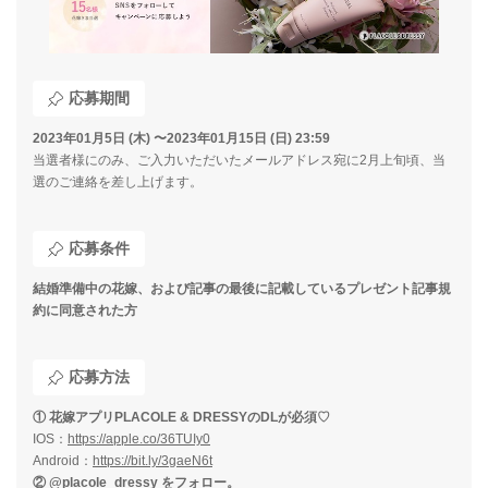
応募期間
2023年01月5日 (木) 〜2023年01月15日 (日) 23:59
当選者様にのみ、ご入力いただいたメールアドレス宛に2月上旬頃、当
選のご連絡を差し上げます。
応募条件
結婚準備中の花嫁、および記事の最後に記載しているプレゼント記事規
約に同意された方
応募方法
① 花嫁アプリPLACOLE & DRESSYのDLが必須♡
IOS：
https://apple.co/36TUIy0
Android：
https://bit.ly/3gaeN6t
② @placole_dressy をフォロー。