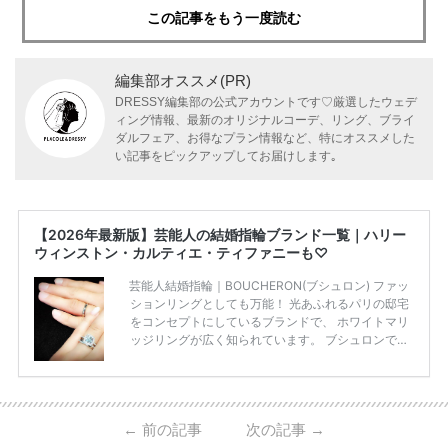
この記事をもう一度読む
編集部オススメ(PR)
DRESSY編集部の公式アカウントです♡厳選したウェデ
ィング情報、最新のオリジナルコーデ、リング、ブライ
ダルフェア、お得なプラン情報など、特にオススメした
い記事をピックアップしてお届けします｡
【2026年最新版】芸能人の結婚指輪ブランド一覧｜ハリー
ウィンストン・カルティエ・ティファニーも♡
芸能人結婚指輪｜BOUCHERON(ブシュロン) ファッ
ションリングとしても万能！ 光あふれるパリの邸宅
をコンセプトにしているブランドで、 ホワイトマリ
ッジリングが広く知られています。 ブシュロンで特
に人気を集めている 「キャトルホワイトマリッジリ
ング」は、 小栗さんと山田さんが結婚指輪に選ばれ
ました！ 存在感がしっかりある上にラグジュアリー
なので、 とても人気となっているのです。 その相場
←
前の記事
次の記事
→
は、10～30万円ほどとなっています。 小栗旬さん・
山田優さんの結婚指輪 出典:ブシュロンの公式HPをch