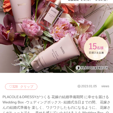
2023.01.05
views
♡
328
クリップ
PLACOLE＆DRESSYがつくる 花嫁の結婚準備期間 に幸せを届ける
Wedding Box -ウェディングボックス- 結婚式当日までの間、 花嫁さ
んの結婚式準備を 楽しく、ワクワクしたものになるように、 花嫁さ
んがちょっとでも、 幸せを感じていただけるよう Wedding Box -ウ