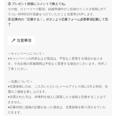
③ プレゼント投稿にコメントで教えてね。
その他、ストーリーズ配信、結婚準備中のご自身のインスタ投稿に#プ
ラコレ #DRESSY花嫁をつけていただくと当選率がUPします。
④ 記事内の「応募する！」ボタンより応募フォーム必要事項記載して完
了
注意事項
＜キャンペーンについて＞
●キャンペーンの内容および賞品は、予告なく変更する場合がありま
す。※当企画の実施期間は予告なく変更する場合がございます。何卒ご
了承ください。
＜当選について＞
●当選者様にのみ、ご入力いただいたメールアドレス宛に2月上旬頃、当
選のご連絡を差し上げます。
●当選された方は、本権利を他人に譲渡したり金銭と交換することはで
きません。
●応募内容に虚偽の記載があった場合は、当選資格を取り消させていた
だきます。