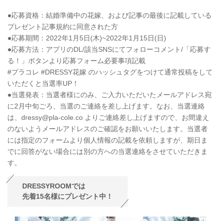
●応募資格：結婚準備中の花嫁、および記事の最後に記載している
プレゼント記事規約に同意された方
●応募期間：2022年1月5日(木)~2022年1月15日(日)
●応募方法：アプリのDL/該当SNSにてフォローコメント/「応募す
る！」ボタンより応募フォーム必要事項記載
#プラコレ #DRESSY花嫁 のハッシュタグをつけて通常投稿をして
いただくと当選率UP！
●当選発表：当選者様にのみ、ご入力いただいたメールアドレス宛
に2月中旬ごろ、当選のご連絡を差し上げます。なお、当選連絡
は、dressy@pla-cole.co よりご連絡差し上げますので、お間違え
のないようメールアドレスのご確認をお願いいたします。当選者
には指定のフォームより個人情報の記載を依頼しますが、期日ま
でに回答がない場合には別の方への当選連絡をさせていただきま
す。
DRESSYROOMでは
先着15名様にプレゼント中！