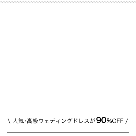
eck！ 婚約指輪にTiffanyを着用された 小栗旬さんと
山田優さん。 結婚指輪は、ブシュロン（ […]
続きを
読む