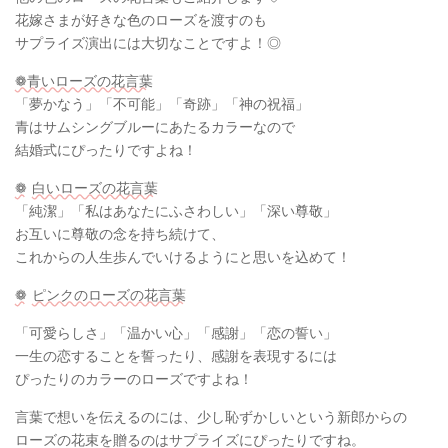
花嫁さまが好きな色のローズを渡すのも
サプライズ演出には大切なことですよ！◎
❁青いローズの花言葉
「夢かなう」「不可能」「奇跡」「神の祝福」
青はサムシングブルーにあたるカラーなので
結婚式にぴったりですよね！
❁
白いローズの花言葉
「純潔」「私はあなたにふさわしい」「深い尊敬」
お互いに尊敬の念を持ち続けて、
これからの人生歩んでいけるようにと思いを込めて！
❁
ピンクのローズの花言葉
「可愛らしさ」「温かい心」「感謝」「恋の誓い」
一生の恋することを誓ったり、感謝を表現するには
ぴったりのカラーのローズですよね！
言葉で想いを伝えるのには、少し恥ずかしいという新郎からの
ローズの花束を贈るのはサプライズにぴったりですね。