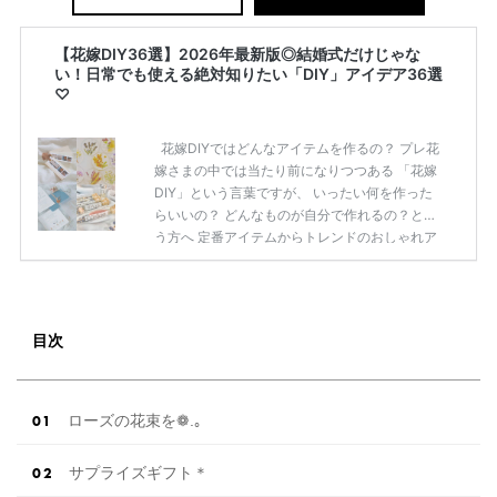
【花嫁DIY36選】2026年最新版◎結婚式だけじゃな
い！日常でも使える絶対知りたい「DIY」アイデア36選
♡
花嫁DIYではどんなアイテムを作るの？ プレ花
嫁さまの中では当たり前になりつつある 「花嫁
DIY」という言葉ですが、 いったい何を作った
らいいの？ どんなものが自分で作れるの？とい
う方へ 定番アイテムからトレンドのおしゃれア
イテムまで まとめてご紹介します♡ まずは定
番のペーパーアイテム 「花嫁DIY」で、最もチ
ャレンジする人が多いのが、 ペーパーアイテム
ではないでしょうか？ コストダウンやオリジナ
目次
リティを 出していくために、トライしてみたい
ですよね？ 結婚式のテーマに合わせて、ペーパ
ーアイテムの カラーやデザインを統一して作る
と、 一気にオシャレ感度アップ♡ 招待 […]
続き
ローズの花束を❁.｡
を読む
サプライズギフト＊