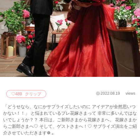
2022.08.19
views
♡
489
クリップ
「どうせなら、なにかサプライズしたいのに アイデアが全然思いつ
かない！！」 と悩まれているプレ花嫁さまって 非常に多いんではな
いでしょうか？？ 本日は、ご新郎さまから花嫁さまへ、 花嫁さまか
らご新郎さまへ♡ そして、ゲストさまへ！♡ サプライズ演出をご紹
介させていただきます❁.｡