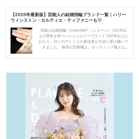
【2026年最新版】芸能人の結婚指輪ブランド一覧｜ハリー
ウィンストン・カルティエ・ティファニーも♡
芸能人結婚指輪｜CHAUMET（ショーメ） 230年以
上の歴史を持つハイジュエリーブランド 230年以上に
わたり、代々のアトリエの責任者が大切に受け継いで
きました。 最高の宝飾職人、セッティング職人な
ど、 ジュエリー製作にかかわる人々が、厳選された
高品質の宝石を扱っています。 至高のデザインと品
質にうっとりしてしまうブランドです♡ 矢沢心さ
ん・魔裟斗さんの婚約指輪 魔裟斗さんが矢沢さんに
贈られた指輪は1カラットのものです。 ショーメの価
格相場は30万～60万ですが、 高いものだと数百万円
程です。1カラットが約200万円なので、 魔裟斗さん
が選んだ指輪は200万円以上のものだと想定できま
す。 【 […]
続きを読む