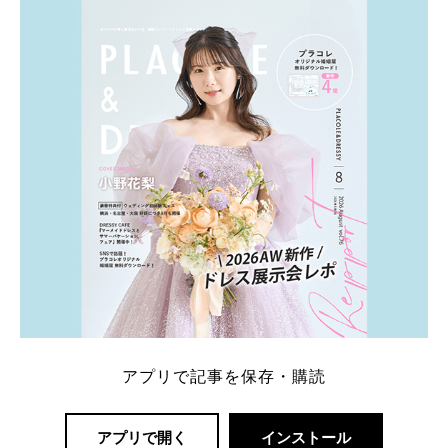
ト：プラコレ、ゼクシィ、ハナユメ、マイナビ 掲載
内容：特典金額・条件・応募方法・注意点 「どこが
一番お得？」「プラコレの特典は？」といった疑問も
解決します。 まずは診断で候補を絞れる「ウェディ
ング診断」か、体験型 […]
続きを読む
アプリで記事を保存・購読
アプリで開く
インストール