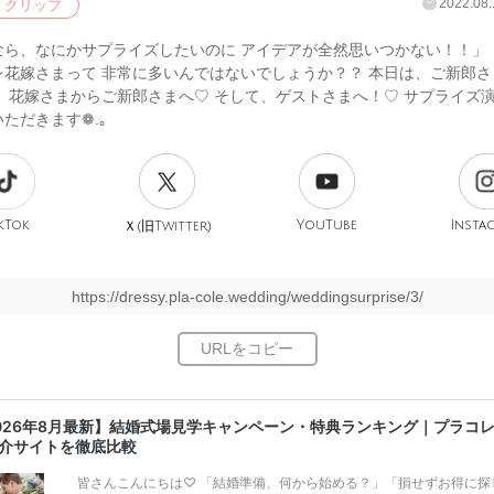
2022.08.
クリップ
なら、なにかサプライズしたいのに アイデアが全然思いつかない！！」 
レ花嫁さまって 非常に多いんではないでしょうか？？ 本日は、ご新郎さ
、 花嫁さまからご新郎さまへ♡ そして、ゲストさまへ！♡ サプライズ
ただきます❁.｡
kTok
旧
YouTube
Insta
Ｘ(
Twitter)
https://dressy.pla-cole.wedding/weddingsurprise/3/
026年8月最新】結婚式場見学キャンペーン・特典ランキング｜プラコ
介サイトを徹底比較
皆さんこんにちは♡ 「結婚準備、何から始める？」「損せずお得に探