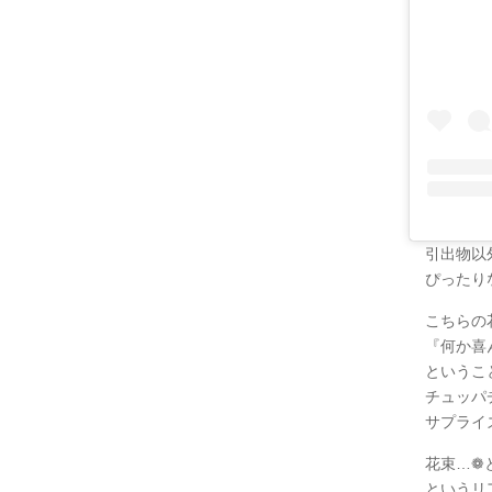
引出物以
ぴったり
こちらの
『何か喜
というこ
チュッパ
サプライ
花束…❁
というリ