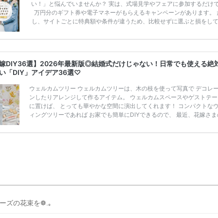
い！」と悩んでいませんか？ 実は、式場見学やフェアに参加するだけ
万円分のギフト券や電子マネーがもらえるキャンペーンがあります。 
し、サイトごとに特典額や条件が違うため、比較せずに選ぶと損をし
うことも……。 そこでこの記事では、【2026年8月最新】結婚式場見
ンペーン特典ランキングを公開！ 比較サイト：プラコレ、ゼクシィ、
メ、マイナビ 掲載内容：特典金額・条件・応募方法・注意点 「どこが
得？」「プラコレの特典は？」といった疑問も解決します。 まずは診
嫁DIY36選】2026年最新版◎結婚式だけじゃない！日常でも使える絶
補を絞れる「ウェディング診断」か、体験型 […]
続きを読む
い「DIY」アイデア36選♡
ウェルカムツリー ウェルカムツリーは、木の枝を使って写真で デコレ
ンしたりアレンジして作るアイテム。 ウェルカムスペースやゲストテー
に置けば、 とっても華やかな空間に演出してくれます！ コンパクトな
ィングツリーであれば お家でも簡単にDIYできるので、 最近、花嫁さま
でも人気なんです。 おしゃれ花嫁さまが演出で使いたいウェルカムツリ
紹介します♪今すくCheck♡ インスタサイン インスタサインとは、Insta
専用の ハッシュタグを用意し、そのハッシュタグで ゲストと写真を共
こと！ 結婚式で用意してほしい最新アイテムです♩ また、結婚式準備
ていたウェデ […]
続きを読む
ーズの花束を❁.｡