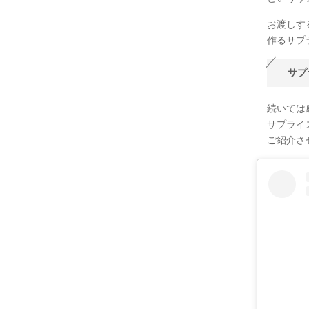
お渡しす
作るサプ
サプ
続いては
サプライ
ご紹介さ