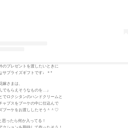
外のプレゼントを渡したいときに
なサプライズギフトです♩＊*
花嫁さまは、
んでもらえそうなものを…』
とでロクシタンのハンドクリームと
チャプスをブーケの中に仕込んで
ズブーケをお渡ししたそう＾＾♡
と思ったら何か入ってる！
アクションを期待して作ったそう！