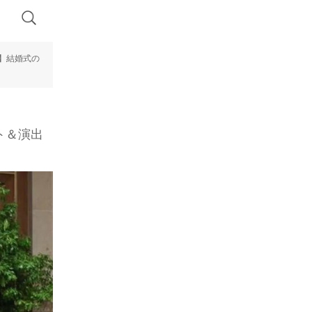
】結婚式の
ト＆演出