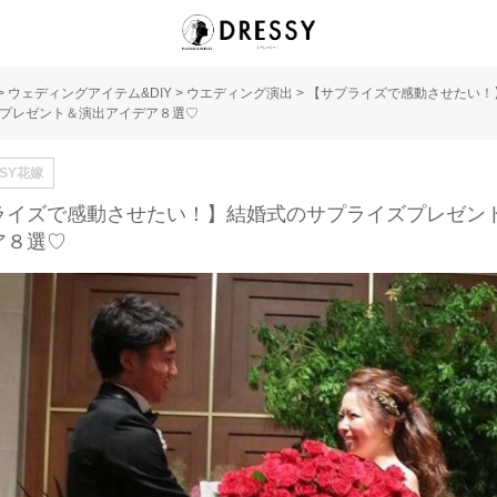
>
ウェディングアイテム&DIY
>
ウエディング演出
>
【サプライズで感動させたい！
プレゼント＆演出アイデア８選♡
SSY花嫁
ライズで感動させたい！】結婚式のサプライズプレゼン
ア８選♡