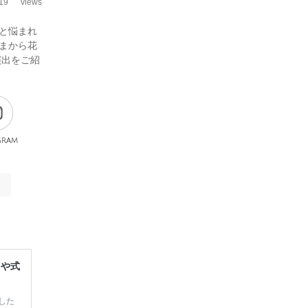
19
views
と悩まれ
まから花
演出をご紹
gram
レや式
した