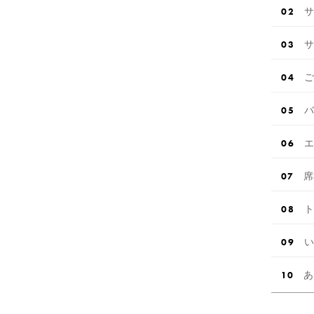
サ
サ
ご
バ
エ
席
ト
い
あ