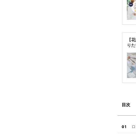
【花
りた
目次
ロ