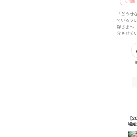
♡
489
「どうせ
ているプ
嫁さまへ
介させてい
Ti
【2
場紹