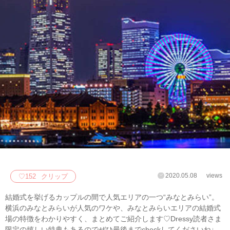
2020.05.08
views
♡
152
クリップ
結婚式を挙げるカップルの間で人気エリアの一つ“みなとみらい”。
横浜のみなとみらいが人気のワケや、みなとみらいエリアの結婚式
場の特徴をわかりやすく、まとめてご紹介します♡Dressy読者さま
限定の嬉しい特典もあるのでぜひ最後までcheckしてくださいね♩