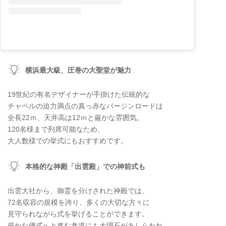
横浜最大級、圧巻の大聖堂が魅力
19世紀の有名デザイナーが手掛けた伝統的な
チャペルの迫力満点の真っ赤なバージンロードは
全長22ｍ、天井高は12ｍと厳かな雰囲気。
120名様まで列席可能なため、
大人数様での挙式にもおすすめです。
本格的な神殿「出雲殿」での神前式も
出雲大社から、御霊を分けされた神殿では、
72名収容の規模を誇り、多くの大切な方々に
見守られながら式を挙げることができます。
厳かな儀式へと進む参道にも大理石があしらわれ、