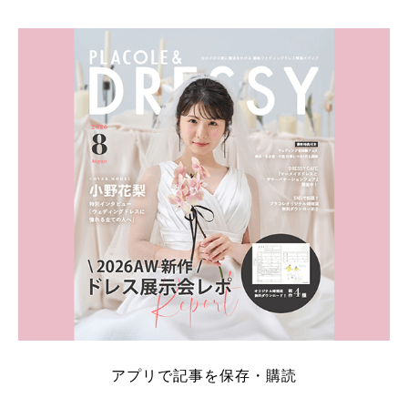
そこでこの記事では、【2026年8月最新】結婚式場見
学キャンペーン特典ランキングを公開！ 比較サイ
ト：プラコレ、ゼクシィ、ハナユメ、マイナビ 掲載
内容：特典金額・条件・応募方法・注意点 「どこが
一番お得？」「プラコレの特典は？」といった疑問も
解決します。 まずは診断で候補を絞れる「ウェディ
ング診断」か、体験型 […]
続きを読む
アプリで記事を保存・購読