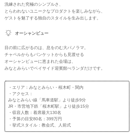
洗練された究極のシンプルさ、
とらわれないユニークなプロダクトを楽しみながら、
ゲストを魅了する独自のスタイルを生み出します。
オーシャンビュー
目の前に広がるのは、息をのむ大パノラマ。
チャペルからもバンケットからも見渡せる
オーシャンビューに恵まれた会場は、
みなとみらいでベイサイド迎賓館べランダだけです。
・エリア：みなとみらい・桜木町・関内
・アクセス：
みなとみらい線「馬車道駅」より徒歩9分
JR・市営地下鉄「桜木町駅」より徒歩15分
・収容人数：着席最大130名
・予算の目安80名：399万円
・挙式スタイル：教会式、人前式