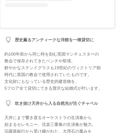
歴史薫るアンティークな洋館を一棟貸切に
約100年前から同じ時を刻む英国マンチェスターの
教会で保存されてきたベンチや祭壇。
鮮やかなステンドグラスも19世紀のヴィクトリア朝
時代に英国の教会で使用されていたものです。
文化財にもなっている歴史的建造物を、
5フロア全て貸切にできる贅沢な結婚式が叶います。
吹き抜け天井から入る自然光が注ぐチャペル
天井にまで響き渡るオーケストラの生演奏から
始まるセレモニー、弦楽三重奏の生演奏が魅力。
旧露亜銀行から受け継がれた、大理石の重みを