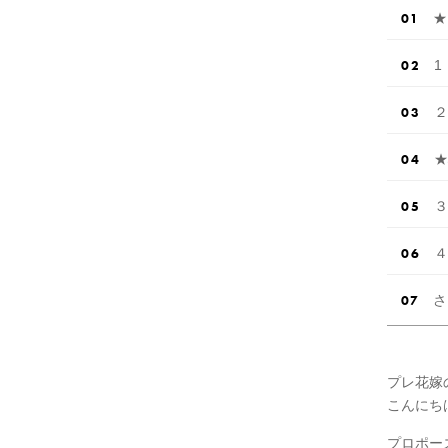
★
1
２
★
３
４
さ
プレ花嫁
こんにち
プロポー