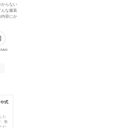
分からない
どんな服装
の内容にか
gram
レや式
した
で、数
ただ