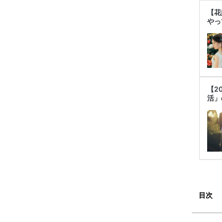
【花
やっ
【2
活」
目次