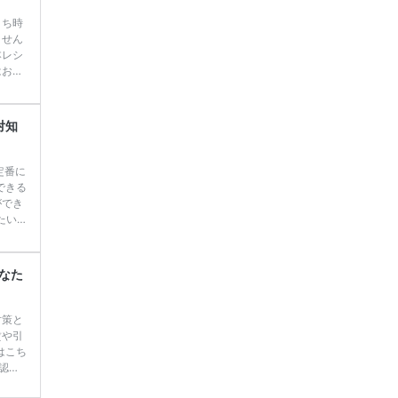
うち時
ません
本レシ
はおで
は昔か
ルを学
、 旦
対知
中で
定番に
できる
ができ
たい
す♡
 ＼花
っても
なた
ペーン
対策と
賃や引
はこち
認知
者か