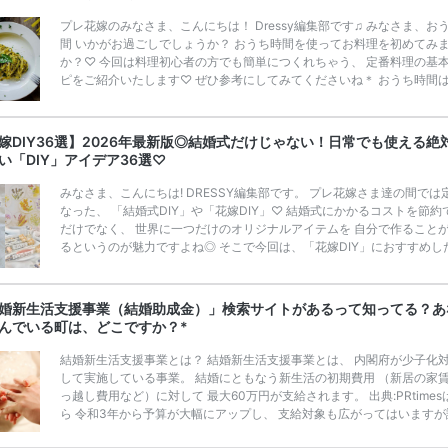
プレ花嫁のみなさま、こんにちは！ Dressy編集部です♫ みなさま、お
間 いかがお過ごしでしょうか？ おうち時間を使ってお料理を初めてみ
か？♡ 今回は料理初心者の方でも簡単につくれちゃう、 定番料理の基
ピをご紹介いたします♡ ぜひ参考にしてみてくださいね＊ おうち時間
かけ計画✧<>で旅にでよう♩ 花嫁修業って気にしたことある？ 日本で
ら結婚前に 『花嫁修業』を行い、 主婦として必要な家事や所作のスキ
ぶ という方が多くいらっしゃいます◎ ここ最近では花嫁さまのみならず
嫁DIY36選】2026年最新版◎結婚式だけじゃない！日常でも使える絶
那さまもお料理や、家事をされますよね！ そんな最近の新郎新婦さまの
い「DIY」アイデア36選♡
も、 […]
続きを読む
みなさま、こんにちは! DRESSY編集部です。 プレ花嫁さま達の間では
なった、 「結婚式DIY」や「花嫁DIY」♡ 結婚式にかかるコストを節約
だけでなく、 世界に一つだけのオリジナルアイテムを 自分で作ること
るというのが魅力ですよね◎ そこで今回は、「花嫁DIY」におすすめし
定番アイテムからトレンドのおしゃれアイテムまで まとめてご紹介しま
ぜひ最後までcheckして オリジナルアイテムを作ってみてくださいね◎
嫁必見／今月の式場探しで特典が貰えるサイトランキング♡ 【7月はと
婚新生活支援事業（結婚助成金）」検索サイトがあるって知ってる？あ
豪華◎*】式場探しで特典が貰えるサイトランキング♡♥各社のキャン
んでいる町は、どこですか？*
内容をま […]
続きを読む
結婚新生活支援事業とは？ 結婚新生活支援事業とは、 内閣府が少子化
して実施している事業。 結婚にともなう新生活の初期費用 （新居の家
っ越し費用など）に対して 最大60万円が支給されます。 出典:PRtimes
ら 令和3年から予算が大幅にアップし、 支給対象も広がってはいますが
度は高いとはいえません。 また、ご自身が「結婚新生活支援事業の対象