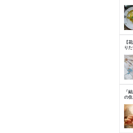
【花
りた
「結
の住