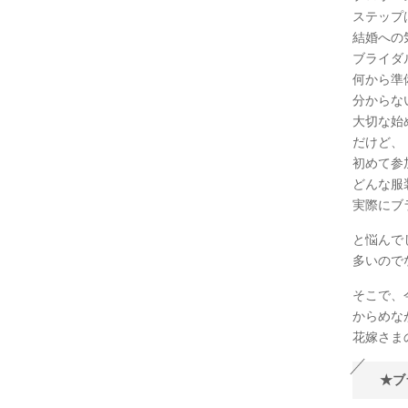
ステップ
結婚への
ブライダ
何から準
分からな
大切な始
だけど、
初めて参
どんな服
実際にブ
と悩んで
多いので
そこで、
からめな
花嫁さま
★ブ