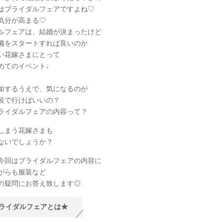
はブライダルフェアですよね♡
気分が高まる♡
ルフェアは、結婚が決まったけど
備をスタートすれば良いのか
い花嫁さまにとって
めてのイベント♩
加するうえで、気になるのが
装で行けばいいの？
ライダルフェアの内容って？
しまう花嫁さまも
ないでしょうか？
今回はブライダルフェアの内容に
がらも服装など
の疑問にお答え致します◎
ライダルフェアとは★