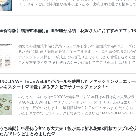
し、サイトごとに特典額や条件が違うため、比較せずに選ぶと損をし
うことも……。 そこでこの記事では、【2026年8月最新】結婚式場見
ンペーン特典ランキングを公開！ 比較サイト：プラコレ、ゼクシィ、
メ、マイナビ 掲載内容：特典金額・条件・応募方法・注意点 「どこが
得？」「プラコレの特典は？」といった疑問も解決します。 まずは診
全保存版】結婚式準備は計画管理が必須！花嫁さんにおすすめアプリ1
補を絞れる「ウェディング診断」か、体験型 […]
続きを読む
初めての結婚式準備に戸惑うカップルも多い中 結婚式準備をスムーズに
るためには計画の管理が必須になってきます・・・◎* 結婚式場探しか
ディングドレス探し、 挙式までの段取りまでをしっかり管理しながら進
ことが重要です♡♡ それぞれのシーンに応じてアプリを上手に活用して
せんか？ 今回は、結婚式準備に活躍するアプリをカテゴリー別に16個
いたします♪* 結婚式場を探しアプリ3つ 1.PLACOLE＆DRESSY -プラ
ェディング- Apple Storeより、ダウンロードはこちらをチェック！ PLA
GNOLIA WHITE JEWELRYがパールを使用したファッションジュエリ
E＆DRESSY プラコレウェディングは 自宅にいながらウェディングプ […
いをスタート♡可愛すぎるアクセアサリーをチェック！*
きを読む
みなさんこんにちは* DRESSY編集部です♡ 本日は本日はあの人気ブラ
MAGNOLIA WHITE（マグノリア・ホワイト）の オリジナルジュエリー
ンドをご紹介いたします。 最新情報から注目のアイテムまで たくさん
いたしますので ぜひチェックしてみてくださいね* MAGNOLIA WHITE J
LRYって知ってる？♡ TAKAMI HOLDINGS株式会社PRより 国内外の
ィングやMICEマネジメント、 レストラン事業など、 ホスピタリティを
うち時間】料理初心者でも大丈夫！彼が喜ぶ新米花嫁&同棲カップル必
て上質なライフスタイルを提案する TAKAMI GROUPが運営する Couture
たん15レシピまとめました♡
dding Salon MAGN […]
続きを読む