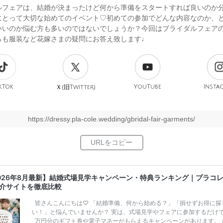
ルフェアは、結婚が決まったけど何から準備をスタートすれば良いのか
にとって大切な始めてのイベント♡初めての参加でどんな内容なのか、
いいのか悩む方も多いのではないでしょうか？今回はブライダルフェア
らも服装など花嫁さまの疑問にお答え致します♩
kTok
旧
YouTube
Insta
Ｘ(
Twitter)
https://dressy.pla-cole.wedding/gbridal-fair-garments/
026年8月最新】結婚式場見学キャンペーン・特典ランキング｜プラコ
介サイトを徹底比較
皆さんこんにちは♡ 「結婚準備、何から始める？」「損せずお得に探
い！」と悩んでいませんか？ 実は、式場見学やフェアに参加するだけ
万円分のギフト券や電子マネーがもらえるキャンペーンがあります。 