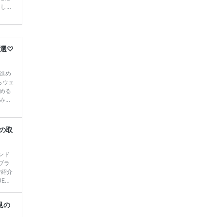
てしま
学キャ
ハナユ
一番お
断で候
6選♡
進め
らウェ
める
みま
ご紹介
コレウ
COL
ーの取
]
続
ンド
ブラ
ご紹介
EWE
ウエデ
持っ
見の
 We