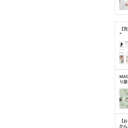
【完
*
MA
り扱
【お
かん