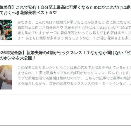
わからない」という声もありました。 実施している自治体は限られてい
で、 「結婚新生活支援事業（結婚助成金）」検索サイトで、 ぜひチェ
嫁美容】これで安心！自分至上最高に可愛くなるために♡これだけは絶
てみてくださいね。 「結婚新生活支援事業（結婚助成金）」検索サイト 
ておくべき花嫁美容ベスト５♡
１ エリアから都 […]
続きを読む
みなさま、こんにちは♪ 結婚式を挙げることが決まると 次に気になるの
婚式当日に向けた自分磨き♡ 花嫁美容とも呼ばれ Instagramなど SNS
題を集めていますが 一口に花嫁美容といっても 取り組む内容は本当に
ま＊ あまりに種類が多すぎて 何をしようかな…？と悩む 花嫁さまも多
♡ そこで今回この記事では ”絶対にやっておくべき” 花嫁美容について 
ング形式でお伝えします！ この記事を参考に ご自身にあった花嫁美容
026年完全版】新婚夫婦の4割がセックスレス！？なかなか聞けない「
け 挙式当日までに 自分至上最高にかわいい 自分になっちゃいましょう♡
のホンネを大公開！
嫁美容成功の鍵 出典：プラ
きを読む
この記事に辿り着いたということは夜の営みでお悩みを抱えているかも
ませんね…！ 実は新婚カップルの約4割がセックスレスに悩んでいます
ラブな新婚生活でも油断は禁物なのです。 こちらの記事では実際の統計
タを紹介しながら、営みの頻度やセックスレスのボーダーラインなど、
はなかなか聞けない本音と合わせてご紹介！ セックスレスの原因と解消
法もご紹介しますので「最近レスになってきたかも！」と思っている新
ップルは必見です！ 新婚カップルの約4割がセックスレス！その理由と
出典：写真AC公式サイト 最近では「新婚だけれどセックスレス」とい
多く、 「期間が空きすぎてそ […]
続きを読む