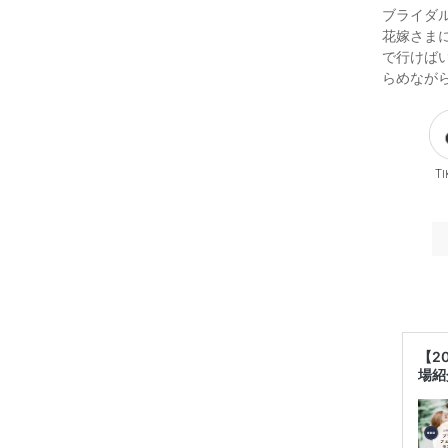
ブライダ
花嫁さま
で行けば
らめなが
Ti
【2
場紹