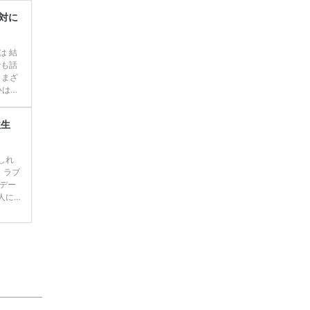
るの
ックし
対に
​特徴
は 結
でも話
さまざ
いはず
ランキ
を見付
性生
 花
コレウェディングレポート（式場：LICIAN […]
続
しれ
。ラブ
デー
人に
の方
婚カ
は？
う声が