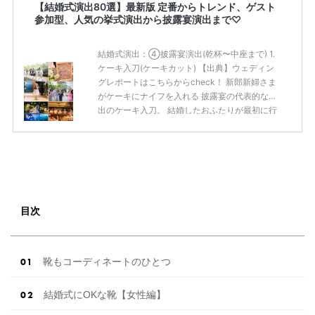
【結婚式演出80選】最新版 定番からトレンド、ゲスト
参加型、人気の挙式演出から披露宴演出まで♡
結婚式演出：④披露宴演出(乾杯〜中座まで) 1.
ケーキ入刀(ケーキカット) 【出典】ウェディン
グレポートはこちらからcheck！ 新郎新婦さま
がケーキにナイフを入れる 披露宴の代表的な演
出のケーキ入刀。 結婚したおふたりが最初に行
う共同作業であり、 結婚を祝福してくれるゲス
トへの幸せのおすそ分け という意味も込められ
ています。 生ケーキの場合は入刀後、 ゲストに
切り分けてサーブされる 「ケーキサーブ」も人
気の演出です。 ケーキ入刀てどんな意味があ
る？おすすめの曲と一緒にご紹介＊＊ 2.ファー
ストバイト 【出典】ウェディングレポートはこ
目次
ちらからcheck！ ファーストバイトとは、ケー
キ入刀した後 […]
続きを読む
靴もコーディネートのひとつ
結婚式にOKな靴【女性編】