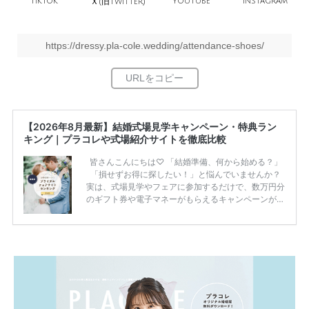
TikTok
旧
YouTube
Instagram
Ｘ(
Twitter)
https://dressy.pla-cole.wedding/attendance-shoes/
【2026年8月最新】結婚式場見学キャンペーン・特典ラン
キング｜プラコレや式場紹介サイトを徹底比較
皆さんこんにちは♡ 「結婚準備、何から始める？」
「損せずお得に探したい！」と悩んでいませんか？
実は、式場見学やフェアに参加するだけで、数万円分
のギフト券や電子マネーがもらえるキャンペーンがあ
ります。 ただし、サイトごとに特典額や条件が違う
ため、比較せずに選ぶと損をしてしまうことも……。
そこでこの記事では、【2026年8月最新】結婚式場見
学キャンペーン特典ランキングを公開！ 比較サイ
ト：プラコレ、ゼクシィ、ハナユメ、マイナビ 掲載
内容：特典金額・条件・応募方法・注意点 「どこが
一番お得？」「プラコレの特典は？」といった疑問も
解決します。 まずは診断で候補を絞れる「ウェディ