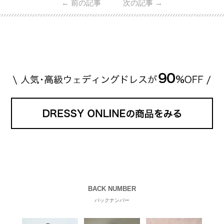
←
前の記事
次の記事
→
・愛用している芸能人夫婦 ・リングの特徴や魅力 ・
推定価格帯 ・花嫁人気が高い理由 などもあわせて解
説していきます♡ 「芸能人の結婚指輪ってやっぱり
高い？」 「手が届くブランドもある？」 「人気ブラ
[…]
続きを読む
BACK NUMBER
バックナンバー