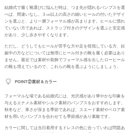
結婚式で履く靴選びに悩んだ時は、つま先が隠れるパンプスを選
べば、間違いなし。３㎝以上の高さの細いヒールの付いたデザイ
ンを選ぶと、より一層フォーマル感が高まります。ヒールに慣れ
ていない方であれば、ストラップ付きのデザインを選ぶと安定感
があり、少し歩きやすくなります。
ただし、どうしてもヒールが苦手な方や足を怪我している方、妊
娠中の方などについては無理にヒール付きの靴を履く必要はあり
ません。最近では素材や装飾でフォーマル感を出したローヒール
の靴も増えているので、これらの靴を選ぶようにしましょう。
POINT②素材＆カラー
フォーマルな場である結婚式には、光沢感があり華やかな印象を
与えるエナメル素材やシルク素材のパンプスをおすすめします。
秋冬など、寒さが深まる季節であれば、スエード素材やベロア素
材を用いたパンプスを合わせても季節感があり素敵です。
カラーに関しては当日着用するドレスの色に合っていれば問題あ