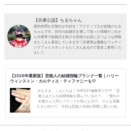
【兵庫公認】ちるちゃん
国内外問わず旅行が大好き！アクティブさが自慢のちる
ちゃんです。自分の結婚式を通して知った情報やこれか
ら兵庫県で結婚式を挙げる皆様のお役に立つような情報
をたくさん発信していきます♡兵庫県は素敵なウェディ
ングフォトスポットもたくさんあるので是非ご参照くだ
さい♡
【2026年最新版】芸能人の結婚指輪ブランド一覧｜ハリー
ウィンストン・カルティエ・ティファニーも♡
みなさま、こんにちは！ DRESSY編集部です♡ 「芸
能人はどんな結婚指輪を選んでいるの？」 「憧れの
女優さんと同じブランドが気になる♡」 そんな花嫁
さまに向けて、今回は芸能人夫婦が実際に選んだ結婚
指輪・婚約指輪をブランド別にまとめました！ ハリ
ーウィンストンやカルティエ、ティファニーなど世界
的ハイブランドから、俄（NIWAKA）やI-PRIMOなど
日本で人気のブランドまで幅広くご紹介。 さらに、