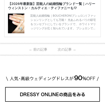
【2026年最新版】芸能人の結婚指輪ブランド一覧｜ハリー
ウィンストン・カルティエ・ティファニーも♡
芸能人結婚指輪｜BOUCHERON(ブシュロン) ファッ
ションリングとしても万能！ 光あふれるパリの邸宅
をコンセプトにしているブランドで、 ホワイトマリ
ッジリングが広く知られています。 ブシュロンで特
に人気を集めている 「キャトルホワイトマリッジリ
ング」は、 小栗さんと山田さんが結婚指輪に選ばれ
ました！ 存在感がしっかりある上にラグジュアリー
なので、 とても人気となっているのです。 その相場
←
前の記事
次の記事
→
は、10～30万円ほどとなっています。 小栗旬さん・
山田優さんの結婚指輪 出典:ブシュロンの公式HPをch
eck！ 婚約指輪にTiffanyを着用された 小栗旬さんと
山田優さん。 結婚指輪は、ブシュロン（ […]
続きを
読む