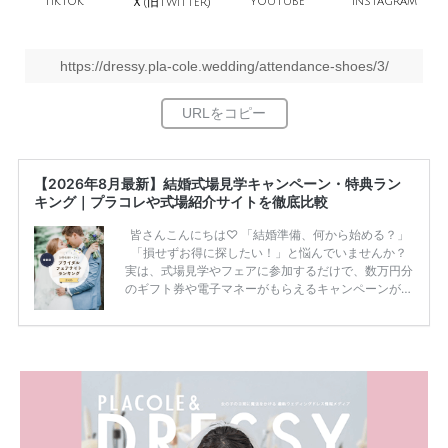
TikTok
旧
YouTube
Instagram
Ｘ(
Twitter)
https://dressy.pla-cole.wedding/attendance-shoes/3/
【2026年8月最新】結婚式場見学キャンペーン・特典ラン
キング｜プラコレや式場紹介サイトを徹底比較
皆さんこんにちは♡ 「結婚準備、何から始める？」
「損せずお得に探したい！」と悩んでいませんか？
実は、式場見学やフェアに参加するだけで、数万円分
のギフト券や電子マネーがもらえるキャンペーンがあ
ります。 ただし、サイトごとに特典額や条件が違う
ため、比較せずに選ぶと損をしてしまうことも……。
そこでこの記事では、【2026年8月最新】結婚式場見
学キャンペーン特典ランキングを公開！ 比較サイ
ト：プラコレ、ゼクシィ、ハナユメ、マイナビ 掲載
内容：特典金額・条件・応募方法・注意点 「どこが
一番お得？」「プラコレの特典は？」といった疑問も
解決します。 まずは診断で候補を絞れる「ウェディ