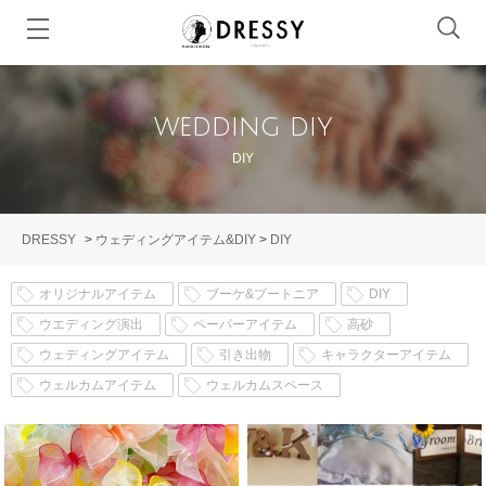
wedding diy
DIY
DRESSY
>
ウェディングアイテム&DIY
>
DIY
オリジナルアイテム
ブーケ&ブートニア
DIY
ウエディング演出
ペーパーアイテム
高砂
ウェディングアイテム
引き出物
キャラクターアイテム
ウェルカムアイテム
ウェルカムスペース