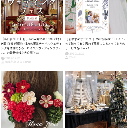
【当日参加OK】おしゃれ花嫁必見！1/18(土) 1
［ おすすめサービス ］ Web招待状『 DEAR 』
9(日)京都で開催♩憧れの王道チャペルウェディ
って知ってる？思わず笑顔になるとっておきの
ングを体感できる『ロイヤルウェディングフェ
サービスをcheck！
ス』の最新情報を大公開˚✧₊⁎
2019/11/29
♡mii
2019/12/01
編集部オススメ(PR)