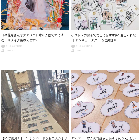
《卒花嫁さんオススメ＊》水引き捨てずに済
ゲストへのおもてなしにおすすめ* おしゃれな
む！リメイク術教えます♡
［ サンキュータグ ］をご紹介⚐
2019/09/02
2019/08/16
mai ⸝⋆
miki
【IGで発見！】バージンロードをお二人のオリ
ディズニー好きの花嫁さまおすすめ♡♥かわい