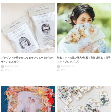
プチギフトが華やかになるサンキュータグのデ
和装フォトの強い味方*和風も和洋折衷も！扇子
ザインまとめ◇*。
フォトプロップス♡
2019/10/02
2019/09/23
かなに
miki