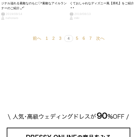
ジナル溢れる素敵なのもに♡*素敵なアイルラン
くておしゃれなディズニー風【席札】をご紹介
ナーのご紹介.｡*ﾟ
＊*
2019/08/14
2019/08/13
nahotaro
miki
前へ
1
2
3
5
6
7
次へ
4