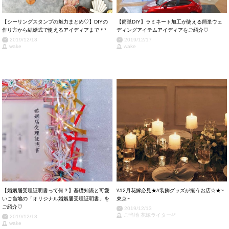
【シーリングスタンプの魅力まとめ♡】DIYの
【簡単DIY】ラミネート加工が使える簡単ウェ
作り方から結婚式で使えるアイディアまで＊*
ディングアイテムアイディアをご紹介♡
2019/12/18
2019/12/17
wake
wake
【婚姻届受理証明書って何？】基礎知識と可愛
\\12月花嫁必見★//装飾グッズが揃うお店☆★~
いご当地の「オリジナル婚姻届受理証明書」を
東京~
ご紹介♡
2019/12/13
ご当地 花嫁ライター⁂*
2019/12/13
wake