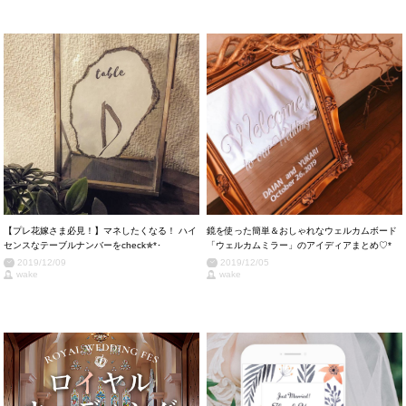
【プレ花嫁さま必見！】マネしたくなる！ ハイ
鏡を使った簡単＆おしゃれなウェルカムボード
センスなテーブルナンバーをcheck✯*･
「ウェルカムミラー」のアイディアまとめ♡*
2019/12/09
2019/12/05
wake
wake