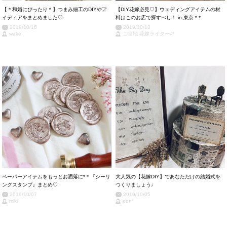
【＊和婚にぴったり＊】つまみ細工のDIYやア
【DIY花嫁必見♡】ウェディングアイテムの材
イディアをまとめました♡
料はこのお店で探すべし！ in 東京＊*
2019/10/16
2019/10/13
wake
ご当地 花嫁ライター⁂*
ペーパーアイテムをもっとお洒落に*＊『シーリ
大人気の【花嫁DIY】であなただけの結婚式を
ングスタンプ』まとめ♡
つくりましょう♩
2019/10/07
2019/10/05
miki
pon*