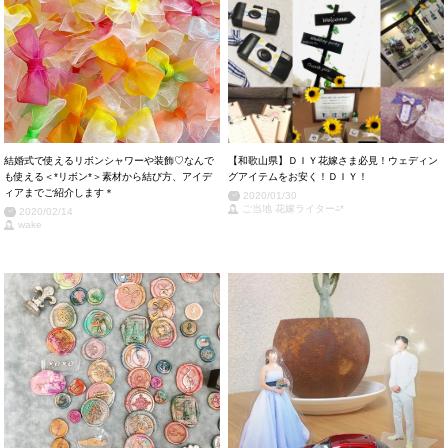
結婚式で使えるリボンシャワーや装飾♡なんで
【和歌山県】ＤＩＹ花嫁さま必見！ウェディン
も使える＜*リボン*＞素材から結び方、アイデ
グアイテムをお安く！ＤＩＹ！
ィアまでご紹介します＊
2020/01/30
ご当地 花嫁ライター⁂*
2020/02/14
wake