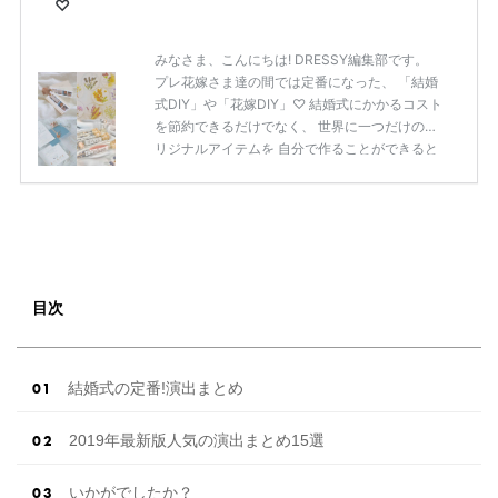
♡
みなさま、こんにちは! DRESSY編集部です。
プレ花嫁さま達の間では定番になった、 「結婚
式DIY」や「花嫁DIY」♡ 結婚式にかかるコスト
を節約できるだけでなく、 世界に一つだけのオ
リジナルアイテムを 自分で作ることができると
いうのが魅力ですよね◎ そこで今回は、「花嫁
DIY」におすすめしたい 定番アイテムからトレ
ンドのおしゃれアイテムまで まとめてご紹介し
ます♡ ぜひ最後までcheckして オリジナルアイ
テムを作ってみてくださいね◎ ＼花嫁必見／今
月の式場探しで特典が貰えるサイトランキング
♡ 【7月はとっても豪華◎*】式場探しで特典が
目次
貰えるサイトランキング♡♥各社のキャンペー
ン内容をま […]
続きを読む
結婚式の定番!演出まとめ
2019年最新版人気の演出まとめ15選
いかがでしたか？