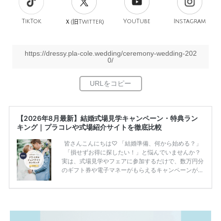
TikTok
旧
YouTube
Instagram
Ｘ(
Twitter)
https://dressy.pla-cole.wedding/ceremony-wedding-202
0/
【2026年8月最新】結婚式場見学キャンペーン・特典ラン
キング｜プラコレや式場紹介サイトを徹底比較
皆さんこんにちは♡ 「結婚準備、何から始める？」
「損せずお得に探したい！」と悩んでいませんか？
実は、式場見学やフェアに参加するだけで、数万円分
のギフト券や電子マネーがもらえるキャンペーンがあ
ります。 ただし、サイトごとに特典額や条件が違う
ため、比較せずに選ぶと損をしてしまうことも……。
そこでこの記事では、【2026年8月最新】結婚式場見
学キャンペーン特典ランキングを公開！ 比較サイ
ト：プラコレ、ゼクシィ、ハナユメ、マイナビ 掲載