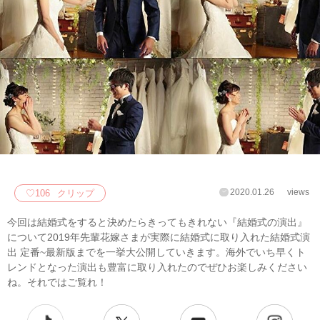
2020.01.26
views
♡
106
クリップ
今回は結婚式をすると決めたらきってもきれない『結婚式の演出』
について2019年先輩花嫁さまが実際に結婚式に取り入れた結婚式演
出 定番~最新版までを一挙大公開していきます。海外でいち早くト
レンドとなった演出も豊富に取り入れたのでぜひお楽しみください
ね。それではご覧れ！