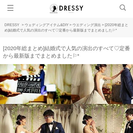
DRESSY
>
ウェディングアイテム&DIY
>
ウエディング演出
>
[2020年総まと
め]結婚式で人気の演出のすべて♡定番から最新版までまとめました⚐*
[2020年総まとめ]結婚式で人気の演出のすべて♡定番
から最新版までまとめました⚐*