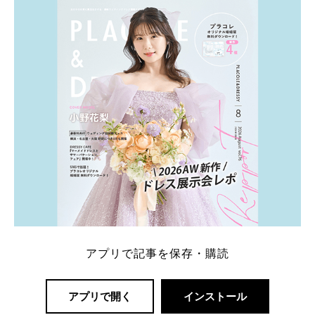
内容：特典金額・条件・応募方法・注意点 「どこが
一番お得？」「プラコレの特典は？」といった疑問も
解決します。 まずは診断で候補を絞れる「ウェディ
ング診断」か、体験型 […]
続きを読む
アプリで記事を保存・購読
アプリで開く
インストール