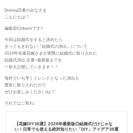
Dressy読者のみなさま
こんにちは♡
編集部Chikarinです⁂
今回は結婚式をすると決めたら
きってもきれない『結婚式の演出』について
2019年先輩花嫁さまが実際に結婚式に取り入れた
結婚式演出 定番~最新版までを
一挙大公開していきます＾＾
海外でいち早くトレンドとなった演出も
豊富に取り入れたので
ぜひお楽しみくださいね♡”
それではご覧れ♩
【花嫁DIY36選】2026年最新版◎結婚式だけじゃな
い！日常でも使える絶対知りたい「DIY」アイデア36選