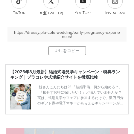
TikTok
旧
YouTube
Instagram
Ｘ(
Twitter)
https://dressy.pla-cole.wedding/early-pregnancy-experie
nces/
【2026年8月最新】結婚式場見学キャンペーン・特典ラン
キング｜プラコレや式場紹介サイトを徹底比較
皆さんこんにちは♡ 「結婚準備、何から始める？」
「損せずお得に探したい！」と悩んでいませんか？
実は、式場見学やフェアに参加するだけで、数万円分
のギフト券や電子マネーがもらえるキャンペーンがあ
ります。 ただし、サイトごとに特典額や条件が違う
ため、比較せずに選ぶと損をしてしまうことも……。
そこでこの記事では、【2026年8月最新】結婚式場見
学キャンペーン特典ランキングを公開！ 比較サイ
ト：プラコレ、ゼクシィ、ハナユメ、マイナビ 掲載