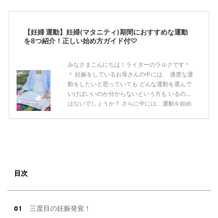
【妊婦 運動】妊婦(マタニティ)期間におすすめな運動
を8つ紹介！正しい始め方ガイド付♡
みなさまこんにちは！ライターのラルクです＾
＾ 妊娠をしているお母さんの中には、 適度な運
動をしたいと思っていても どんな運動を選んで
いけばいいのか分からないという方も いるので
はないでしょうか？ さらに中には、運動を始め
るタイミングを 知りたいという方もいることで
しょう。 そこで本記事では、 妊婦（マタニテ
ィ）におすすめな運動を8つ紹介します。 始め
る時期や始め方についても解説していくので、
ぜひ参考にしてみてくださいね(^^) 妊婦（マタ
ニティ）が運動をする際の正しい始め方 妊娠
をしたとき「適度な運動が必要」と 子供のため
目次
と、考えることでしょう。 しかし、何より大切
なのは 正し […]
続きを読む
三度目の妊娠発覚！