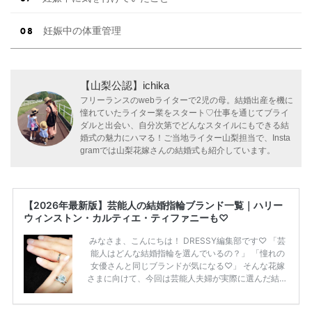
妊娠中の体重管理
【山梨公認】ichika
フリーランスのwebライターで2児の母。結婚出産を機に
憧れていたライター業をスタート♡仕事を通じてブライ
ダルと出会い、自分次第でどんなスタイルにもできる結
婚式の魅力にハマる！ご当地ライター山梨担当で、Insta
gramでは山梨花嫁さんの結婚式も紹介しています。
【2026年最新版】芸能人の結婚指輪ブランド一覧｜ハリー
ウィンストン・カルティエ・ティファニーも♡
みなさま、こんにちは！ DRESSY編集部です♡ 「芸
能人はどんな結婚指輪を選んでいるの？」 「憧れの
女優さんと同じブランドが気になる♡」 そんな花嫁
さまに向けて、今回は芸能人夫婦が実際に選んだ結婚
指輪・婚約指輪をブランド別にまとめました！ ハリ
ーウィンストンやカルティエ、ティファニーなど世界