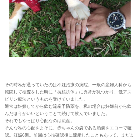
その時私が通っていたのは不妊治療の病院。一般の産婦人科から
転院して検査をした時に「抗核抗体」に異常が見つかり、低アス
ピリン療法というものを受けていました。
通常は妊娠してから飲む流産予防薬を、私の場合は妊娠前から飲
んだほうがいいということで続けて飲んでいました。
それでもやっぱり心配なのは流産。
そんな私の心配をよそに、赤ちゃんの袋である胎嚢をエコーで確
認。妊娠6週。前回は心拍確認後に流産したこともあって、まだま