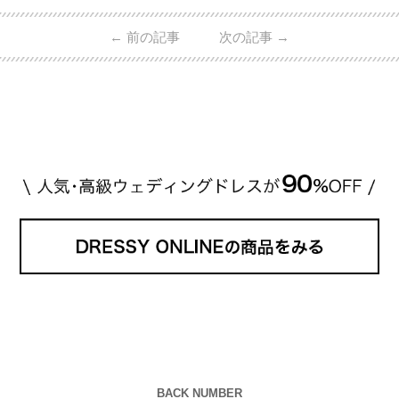
的ハイブランドから、俄（NIWAKA）やI-PRIMOなど
日本で人気のブランドまで幅広くご紹介。 さらに、
←
前の記事
次の記事
→
・愛用している芸能人夫婦 ・リングの特徴や魅力 ・
推定価格帯 ・花嫁人気が高い理由 などもあわせて解
説していきます♡ 「芸能人の結婚指輪ってやっぱり
高い？」 「手が届くブランドもある？」 「人気ブラ
[…]
続きを読む
BACK NUMBER