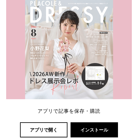
内容：特典金額・条件・応募方法・注意点 「どこが
一番お得？」「プラコレの特典は？」といった疑問も
解決します。 まずは診断で候補を絞れる「ウェディ
ング診断」か、体験型 […]
続きを読む
アプリで記事を保存・購読
アプリで開く
インストール