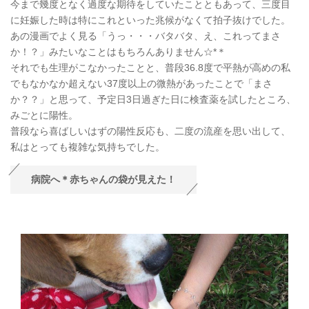
今まで幾度となく過度な期待をしていたことともあって、三度目
に妊娠した時は特にこれといった兆候がなくて拍子抜けでした。
あの漫画でよく見る「うっ・・・バタバタ、え、これってまさ
か！？」みたいなことはもちろんありません☆*＊
それでも生理がこなかったことと、普段36.8度で平熱が高めの私
でもなかなか超えない37度以上の微熱があったことで「まさ
か？？」と思って、予定日3日過ぎた日に検査薬を試したところ、
みごとに陽性。
普段なら喜ばしいはずの陽性反応も、二度の流産を思い出して、
私はとっても複雑な気持ちでした。
病院へ＊赤ちゃんの袋が見えた！