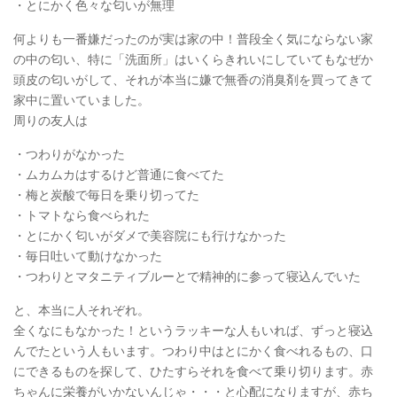
・とにかく色々な匂いが無理
何よりも一番嫌だったのが実は家の中！普段全く気にならない家
の中の匂い、特に「洗面所」はいくらきれいにしていてもなぜか
頭皮の匂いがして、それが本当に嫌で無香の消臭剤を買ってきて
家中に置いていました。
周りの友人は
・つわりがなかった
・ムカムカはするけど普通に食べてた
・梅と炭酸で毎日を乗り切ってた
・トマトなら食べられた
・とにかく匂いがダメで美容院にも行けなかった
・毎日吐いて動けなかった
・つわりとマタニティブルーとで精神的に参って寝込んでいた
と、本当に人それぞれ。
全くなにもなかった！というラッキーな人もいれば、ずっと寝込
んでたという人もいます。つわり中はとにかく食べれるもの、口
にできるものを探して、ひたすらそれを食べて乗り切ります。赤
ちゃんに栄養がいかないんじゃ・・・と心配になりますが、赤ち