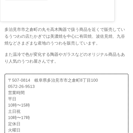
多治見市市之倉町の丸モ高木陶器で扱う商品を近くで販売してい
るうつわの店たかぎでは美濃焼を中心に有田焼、波佐見焼、九谷
焼などさまざまな産地のうつわを販売しています。
また温冷で色が変化する陶器やガラスなどのオリジナル商品もあ
り人気のうつわ屋さんです。
〒507-0814 岐阜県多治見市市之倉町8丁目100
0572-26-9513
営業時間
平日
10時〜15時
土日祝
10時〜17時
定休日
火曜日