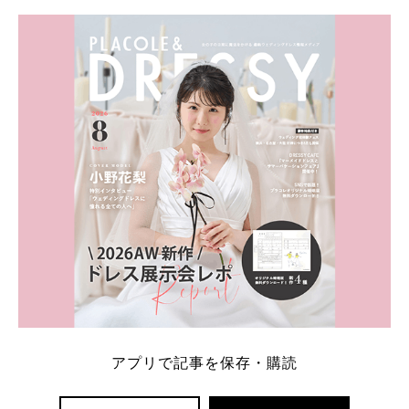
学キャンペーン特典ランキングを公開！ 比較サイ
ト：プラコレ、ゼクシィ、ハナユメ、マイナビ 掲載
内容：特典金額・条件・応募方法・注意点 「どこが
一番お得？」「プラコレの特典は？」といった疑問も
解決します。 まずは診断で候補を絞れる「ウェディ
ング診断」か、体験型 […]
続きを読む
アプリで記事を保存・購読