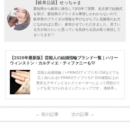
【岐阜公認】せっちゃま
愛知県から岐阜に移住して約3年♡実際、名古屋で結婚式
を挙げ、愛知県のブライダル事情しかわからないので、
岐阜県のブライダル情報を学びながらプレ花嫁様のお力
になれればと思い、参加させていただきました。見てい
る方が知りたいと思っている気持ちを読み取り発信して
まいります♡
【2026年最新版】芸能人の結婚指輪ブランド一覧｜ハリー
ウィンストン・カルティエ・ティファニーも♡
芸能人結婚指輪｜I-PRIMO(アイプリモ) CMなどでも
広く知られるI-PRIMO(アイプリモ)* 200種類以上の
豊富なデザインとセレクトオーダーによって理想のリ
ングを見つけられるリングショップです。 価格帯は2
0万円から50万円ほどの予算でも夫婦2人分の指輪購
入が可能♩ コスパ的にも20代の若い夫婦に人気のよ
うです♡ 志田未来さんの指輪 📺TV 情報📺#日本テレ
ビ 系 にて10月5日22時～スタートする水曜ドラマ『
←
前の記事
次の記事
→
#ファーストペンギン! 』で山藤 そよ役を演じます💁🏻‍♀️
皆さま、ぜひ📺ご覧ください🙏🏻https://t.co/CqTMZ
Ns4lf… @ntv_penguin pic […]
続きを読む