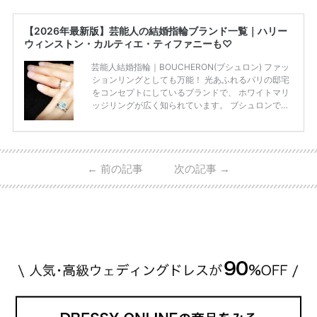
【2026年最新版】芸能人の結婚指輪ブランド一覧｜ハリー
ウィンストン・カルティエ・ティファニーも♡
芸能人結婚指輪｜BOUCHERON(ブシュロン) ファッ
ションリングとしても万能！ 光あふれるパリの邸宅
をコンセプトにしているブランドで、 ホワイトマリ
ッジリングが広く知られています。 ブシュロンで特
に人気を集めている 「キャトルホワイトマリッジリ
ング」は、 小栗さんと山田さんが結婚指輪に選ばれ
ました！ 存在感がしっかりある上にラグジュアリー
なので、 とても人気となっているのです。 その相場
←
前の記事
次の記事
→
は、10～30万円ほどとなっています。 小栗旬さん・
山田優さんの結婚指輪 出典:ブシュロンの公式HPをch
eck！ 婚約指輪にTiffanyを着用された 小栗旬さんと
山田優さん。 結婚指輪は、ブシュロン（ […]
続きを
読む