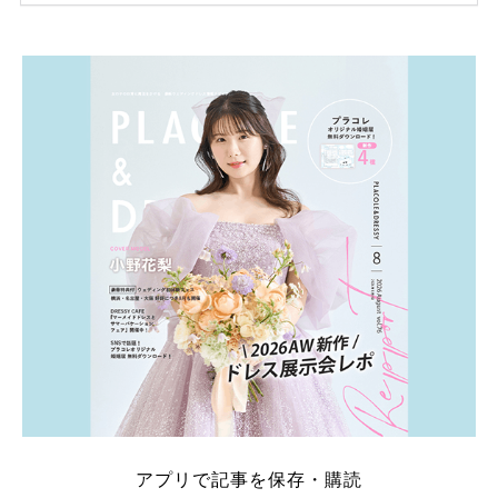
ため、比較せずに選ぶと損をしてしまうことも……。
そこでこの記事では、【2026年8月最新】結婚式場見
学キャンペーン特典ランキングを公開！ 比較サイ
ト：プラコレ、ゼクシィ、ハナユメ、マイナビ 掲載
内容：特典金額・条件・応募方法・注意点 「どこが
一番お得？」「プラコレの特典は？」といった疑問も
解決します。 まずは診断で候補を絞れる「ウェディ
ング診断」か、体験型 […]
続きを読む
アプリで記事を保存・購読