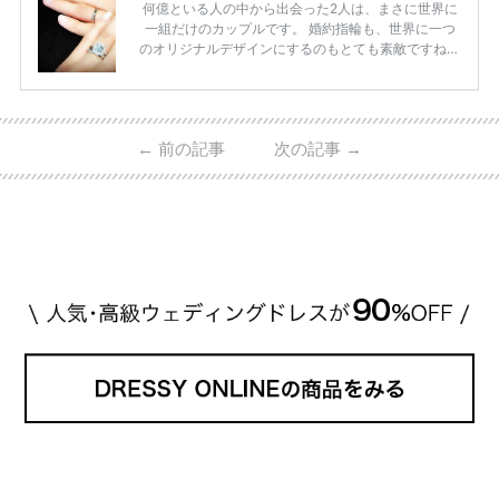
何億といる人の中から出会った2人は、まさに世界に
一組だけのカップルです。 婚約指輪も、世界に一つ
のオリジナルデザインにするのもとても素敵ですね♡
お二人を象徴する物や事を、形で表したり、好きなも
のを形にするのも想い出になります。 上戸彩さん・H
IROさんの婚約指輪 出典:オスカープロモーション公式
HPより引用 2011年9月に結婚した女優の上戸彩さん
←
前の記事
次の記事
→
とEXILEのHIROさん。 上戸さんに贈った婚約指輪
は、HIROさんの お知り合いのデザイナーに頼んだ特
注品とのこと。 ダイヤモンドがたくさん散りばめら
れているそうです。 神田うのさん・西村拓郎さ […]
続きを読む