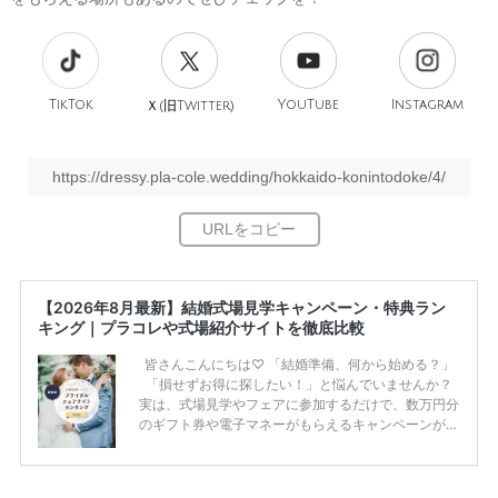
TikTok
旧
YouTube
Instagram
Ｘ(
Twitter)
https://dressy.pla-cole.wedding/hokkaido-konintodoke/4/
【2026年8月最新】結婚式場見学キャンペーン・特典ラン
キング｜プラコレや式場紹介サイトを徹底比較
皆さんこんにちは♡ 「結婚準備、何から始める？」
「損せずお得に探したい！」と悩んでいませんか？
実は、式場見学やフェアに参加するだけで、数万円分
のギフト券や電子マネーがもらえるキャンペーンがあ
ります。 ただし、サイトごとに特典額や条件が違う
ため、比較せずに選ぶと損をしてしまうことも……。
そこでこの記事では、【2026年8月最新】結婚式場見