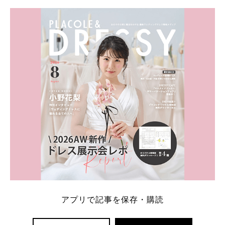
学キャンペーン特典ランキングを公開！ 比較サイ
ト：プラコレ、ゼクシィ、ハナユメ、マイナビ 掲載
内容：特典金額・条件・応募方法・注意点 「どこが
一番お得？」「プラコレの特典は？」といった疑問も
解決します。 まずは診断で候補を絞れる「ウェディ
ング診断」か、体験型 […]
続きを読む
アプリで記事を保存・購読