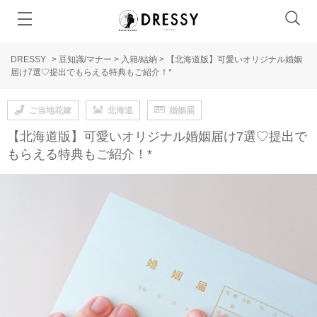
DRESSY
>
豆知識/マナー
>
入籍/結納
>
【北海道版】可愛いオリジナル婚姻
届け7選♡提出でもらえる特典もご紹介！*
ご当地花嫁
北海道
婚姻届
【北海道版】可愛いオリジナル婚姻届け7選♡提出で
もらえる特典もご紹介！*