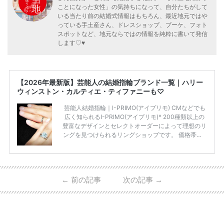
ことになった女性」の気持ちになって、自分たちがして
いる当たり前の結婚式情報はもちろん、最近地元ではや
っている手土産さん、ドレスショップ、ブーケ、フォト
スポットなど、地元ならではの情報を純粋に書いて発信
します♡♥
【2026年最新版】芸能人の結婚指輪ブランド一覧｜ハリー
ウィンストン・カルティエ・ティファニーも♡
芸能人結婚指輪｜I-PRIMO(アイプリモ) CMなどでも
広く知られるI-PRIMO(アイプリモ)* 200種類以上の
豊富なデザインとセレクトオーダーによって理想のリ
ングを見つけられるリングショップです。 価格帯は2
0万円から50万円ほどの予算でも夫婦2人分の指輪購
入が可能♩ コスパ的にも20代の若い夫婦に人気のよ
うです♡ 志田未来さんの指輪 📺TV 情報📺#日本テレ
ビ 系 にて10月5日22時～スタートする水曜ドラマ『
←
前の記事
次の記事
→
#ファーストペンギン! 』で山藤 そよ役を演じます💁🏻‍♀️
皆さま、ぜひ📺ご覧ください🙏🏻https://t.co/CqTMZ
Ns4lf… @ntv_penguin pic […]
続きを読む