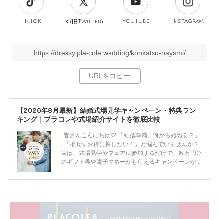
TikTok
旧
YouTube
Instagram
Ｘ(
Twitter)
https://dressy.pla-cole.wedding/konkatsu-nayami/
【2026年8月最新】結婚式場見学キャンペーン・特典ラン
キング｜プラコレや式場紹介サイトを徹底比較
皆さんこんにちは♡ 「結婚準備、何から始める？」
「損せずお得に探したい！」と悩んでいませんか？
実は、式場見学やフェアに参加するだけで、数万円分
のギフト券や電子マネーがもらえるキャンペーンがあ
ります。 ただし、サイトごとに特典額や条件が違う
ため、比較せずに選ぶと損をしてしまうことも……。
そこでこの記事では、【2026年8月最新】結婚式場見
学キャンペーン特典ランキングを公開！ 比較サイ
ト：プラコレ、ゼクシィ、ハナユメ、マイナビ 掲載
内容：特典金額・条件・応募方法・注意点 「どこが