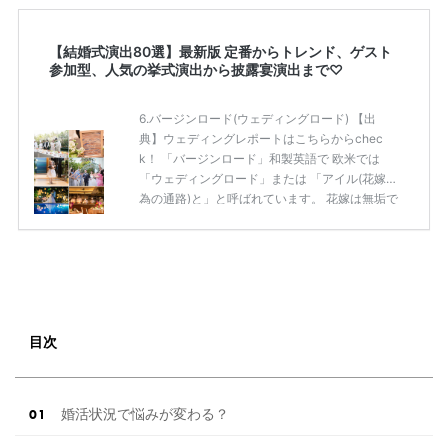
【結婚式演出80選】最新版 定番からトレンド、ゲスト
参加型、人気の挙式演出から披露宴演出まで♡
6.バージンロード(ウェディングロード) 【出
典】ウェディングレポートはこちらからchec
k！ 「バージンロード」和製英語で 欧米では
「ウェディングロード」または 「アイル(花嫁の
為の通路)と」と呼ばれています。 花嫁は無垢で
あるべきと考えられていたことから 日本では
「バージンロード」と呼ぶように。 バージンロ
ードは、花嫁さまがこれまで歩んできた 「過
去」を表していて、扉が開き、お父さまと 腕を
組んで歩き出す瞬間は、誕生・人生の始まり。
幼い頃から大きくなるまの思い出を振り返りな
がら 一歩一歩新郎さまの所まで歩いていきま
目次
す。 7.トレーンボーイ・トレーンガール 【出
典】ウェディン […]
続きを読む
婚活状況で悩みが変わる？