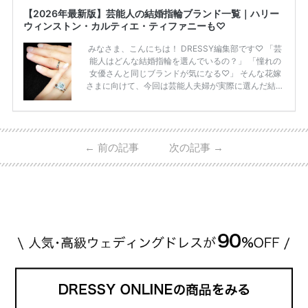
【2026年最新版】芸能人の結婚指輪ブランド一覧｜ハリー
ウィンストン・カルティエ・ティファニーも♡
みなさま、こんにちは！ DRESSY編集部です♡ 「芸
能人はどんな結婚指輪を選んでいるの？」 「憧れの
女優さんと同じブランドが気になる♡」 そんな花嫁
さまに向けて、今回は芸能人夫婦が実際に選んだ結婚
指輪・婚約指輪をブランド別にまとめました！ ハリ
ーウィンストンやカルティエ、ティファニーなど世界
的ハイブランドから、俄（NIWAKA）やI-PRIMOなど
日本で人気のブランドまで幅広くご紹介。 さらに、
←
前の記事
次の記事
→
・愛用している芸能人夫婦 ・リングの特徴や魅力 ・
推定価格帯 ・花嫁人気が高い理由 などもあわせて解
説していきます♡ 「芸能人の結婚指輪ってやっぱり
高い？」 「手が届くブランドもある？」 「人気ブラ
[…]
続きを読む