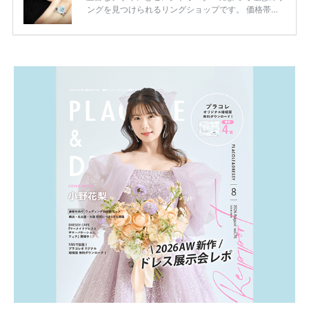
ングを見つけられるリングショップです。 価格帯は2
0万円から50万円ほどの予算でも夫婦2人分の指輪購
入が可能♩ コスパ的にも20代の若い夫婦に人気のよ
うです♡ 志田未来さんの指輪 📺TV 情報📺#日本テレ
ビ 系 にて10月5日22時～スタートする水曜ドラマ『
#ファーストペンギン! 』で山藤 そよ役を演じます💁🏻‍♀️
皆さま、ぜひ📺ご覧ください🙏🏻https://t.co/CqTMZ
Ns4lf… @ntv_penguin pic […]
続きを読む