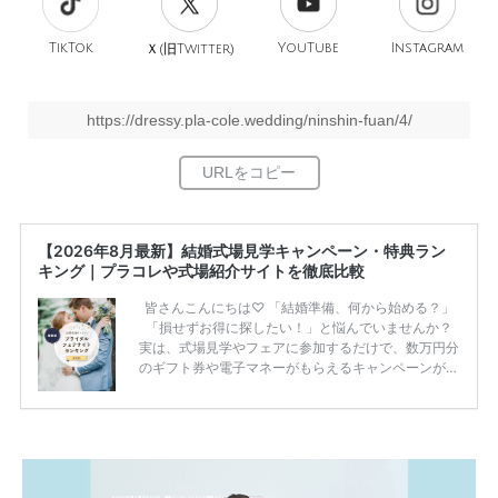
TikTok
旧
YouTube
Instagram
Ｘ(
Twitter)
https://dressy.pla-cole.wedding/ninshin-fuan/4/
【2026年8月最新】結婚式場見学キャンペーン・特典ラン
キング｜プラコレや式場紹介サイトを徹底比較
皆さんこんにちは♡ 「結婚準備、何から始める？」
「損せずお得に探したい！」と悩んでいませんか？
実は、式場見学やフェアに参加するだけで、数万円分
のギフト券や電子マネーがもらえるキャンペーンがあ
ります。 ただし、サイトごとに特典額や条件が違う
ため、比較せずに選ぶと損をしてしまうことも……。
そこでこの記事では、【2026年8月最新】結婚式場見
学キャンペーン特典ランキングを公開！ 比較サイ
ト：プラコレ、ゼクシィ、ハナユメ、マイナビ 掲載
内容：特典金額・条件・応募方法・注意点 「どこが