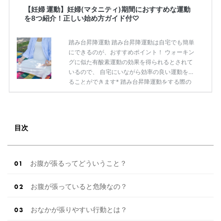
【妊婦 運動】妊婦(マタニティ)期間におすすめな運動
を8つ紹介！正しい始め方ガイド付♡
踏み台昇降運動 踏み台昇降運動は自宅でも簡単
にできるのが、おすすめポイント！ ウォーキン
グに似た有酸素運動の効果を得られるとされて
いるので、 自宅にいながら効率の良い運動をす
ることができます* 踏み台昇降運動をする際の
注意点としては、 転倒などしないよう、必ず手
すりなどにつかまり身体を支えた状態で行ない
ましょう。 身体に無理のない高さで約5〜10分
を目安に適度な運動にするのがおすすめです*
目次
また、転倒が不安な妊婦さんは、足踏みだけで
も十分に運動効果があるので、 無理をせず足踏
みから始めてみましょう◎ 足を動かすことだけ
でも血行が促され、むくみを軽減するとされて
お腹が張るってどういうこと？
います* 気持ちがいい程度のストレ […]
続きを
読む
お腹が張っていると危険なの？
おなかが張りやすい行動とは？