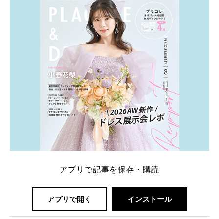
一番お得？」「プラコレの特典は？」といった疑問も
解決します。 まずは診断で候補を絞れる「ウェディ
ング診断」か、体験型 […]
続きを読む
アプリで記事を保存・購読
アプリで開く
インストール