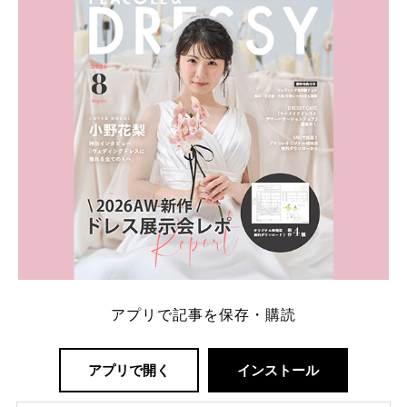
一番お得？」「プラコレの特典は？」といった疑問も
解決します。 まずは診断で候補を絞れる「ウェディ
ング診断」か、体験型 […]
続きを読む
アプリで記事を保存・購読
アプリで開く
インストール