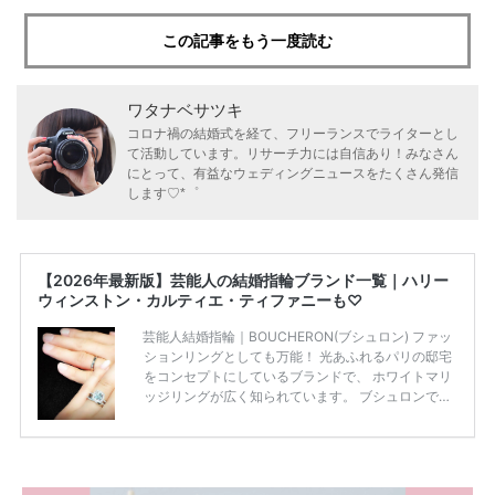
この記事をもう一度読む
ワタナベサツキ
コロナ禍の結婚式を経て、フリーランスでライターとし
て活動しています。リサーチ力には自信あり！みなさん
にとって、有益なウェディングニュースをたくさん発信
します♡*゜
【2026年最新版】芸能人の結婚指輪ブランド一覧｜ハリー
ウィンストン・カルティエ・ティファニーも♡
芸能人結婚指輪｜BOUCHERON(ブシュロン) ファッ
ションリングとしても万能！ 光あふれるパリの邸宅
をコンセプトにしているブランドで、 ホワイトマリ
ッジリングが広く知られています。 ブシュロンで特
に人気を集めている 「キャトルホワイトマリッジリ
ング」は、 小栗さんと山田さんが結婚指輪に選ばれ
ました！ 存在感がしっかりある上にラグジュアリー
なので、 とても人気となっているのです。 その相場