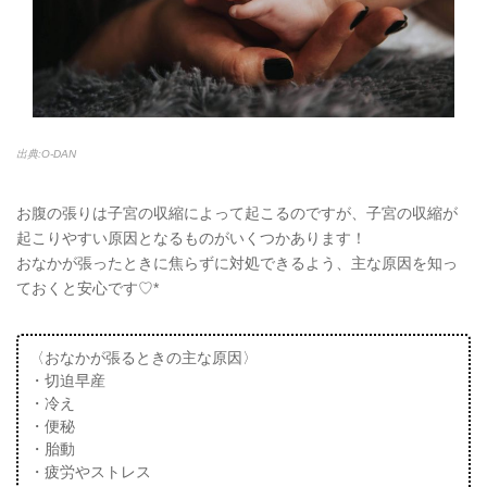
出典:O-DAN
お腹の張りは子宮の収縮によって起こるのですが、子宮の収縮が
起こりやすい原因となるものがいくつかあります！
おなかが張ったときに焦らずに対処できるよう、主な原因を知っ
ておくと安心です♡*
〈おなかが張るときの主な原因〉
・切迫早産
・冷え
・便秘
・胎動
・疲労やストレス