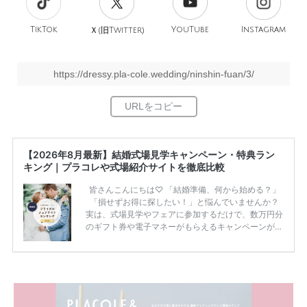
TikTok
旧
YouTube
Instagram
Ｘ(
Twitter)
https://dressy.pla-cole.wedding/ninshin-fuan/3/
【2026年8月最新】結婚式場見学キャンペーン・特典ラン
キング｜プラコレや式場紹介サイトを徹底比較
皆さんこんにちは♡ 「結婚準備、何から始める？」
「損せずお得に探したい！」と悩んでいませんか？
実は、式場見学やフェアに参加するだけで、数万円分
のギフト券や電子マネーがもらえるキャンペーンがあ
ります。 ただし、サイトごとに特典額や条件が違う
ため、比較せずに選ぶと損をしてしまうことも……。
そこでこの記事では、【2026年8月最新】結婚式場見
学キャンペーン特典ランキングを公開！ 比較サイ
ト：プラコレ、ゼクシィ、ハナユメ、マイナビ 掲載
内容：特典金額・条件・応募方法・注意点 「どこが