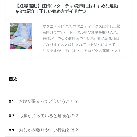
【妊婦 運動】妊婦(マタニティ)期間におすすめな運動
を8つ紹介！正しい始め方ガイド付♡
マタニティビクス マタニティビクスは少し上級
者向けですが、 トータル的な運動を取り入れ、
身体だけでなく健康面でも効果が見込める種目
になりますね♪ 取り入れているジムによって異
なりますが、主には ・エアロビクス運動 ・スト
レッチ ・エクササイズ ・スロートレーニング
などの種類の運動を、1つのプログラムとして
取り入れていることが多いのが特徴的。 全身運
動を目的としているので、 妊娠時になりがちな
目次
全身のたるみ改善効果があったり、 さらには出
産時に耐えれる体力をつけるための 体力アップ
効果も見込めます。 運動が苦手という人にはキ
ツイと感じるかもしれませんが、 出産の時まで
お腹が張るってどういうこと？
に体力をしっかりとつけた […]
続きを読む
お腹が張っていると危険なの？
おなかが張りやすい行動とは？