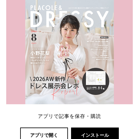
は、10～30万円ほどとなっています。 小栗旬さん・
山田優さんの結婚指輪 出典:ブシュロンの公式HPをch
eck！ 婚約指輪にTiffanyを着用された 小栗旬さんと
山田優さん。 結婚指輪は、ブシュロン（ […]
続きを
読む
アプリで記事を保存・購読
アプリで開く
インストール