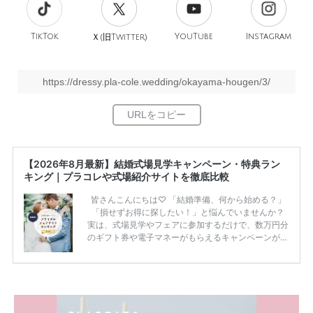
TikTok
旧
YouTube
Instagram
Ｘ(
Twitter)
https://dressy.pla-cole.wedding/okayama-hougen/3/
【2026年8月最新】結婚式場見学キャンペーン・特典ラン
キング｜プラコレや式場紹介サイトを徹底比較
皆さんこんにちは♡ 「結婚準備、何から始める？」
「損せずお得に探したい！」と悩んでいませんか？
実は、式場見学やフェアに参加するだけで、数万円分
のギフト券や電子マネーがもらえるキャンペーンがあ
ります。 ただし、サイトごとに特典額や条件が違う
ため、比較せずに選ぶと損をしてしまうことも……。
そこでこの記事では、【2026年8月最新】結婚式場見
学キャンペーン特典ランキングを公開！ 比較サイ
ト：プラコレ、ゼクシィ、ハナユメ、マイナビ 掲載
内容：特典金額・条件・応募方法・注意点 「どこが