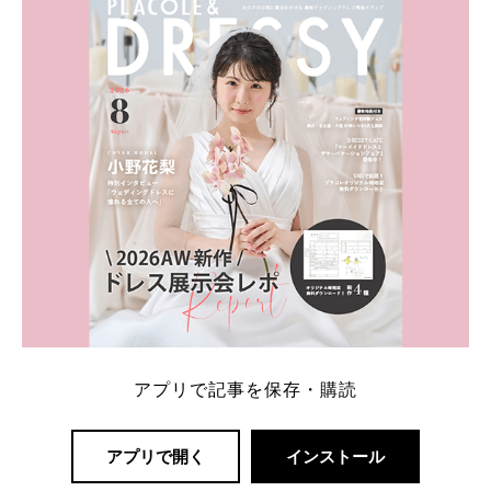
一番お得？」「プラコレの特典は？」といった疑問も
解決します。 まずは診断で候補を絞れる「ウェディ
ング診断」か、体験型 […]
続きを読む
アプリで記事を保存・購読
アプリで開く
インストール