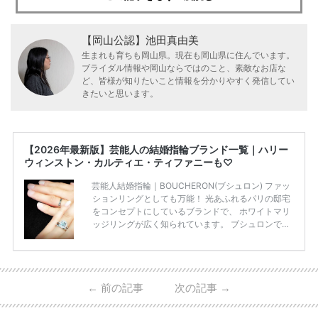
【岡山公認】池田真由美
生まれも育ちも岡山県。現在も岡山県に住んでいます。
ブライダル情報や岡山ならではのこと、素敵なお店な
ど、皆様が知りたいこと情報を分かりやすく発信してい
きたいと思います。
【2026年最新版】芸能人の結婚指輪ブランド一覧｜ハリー
ウィンストン・カルティエ・ティファニーも♡
芸能人結婚指輪｜BOUCHERON(ブシュロン) ファッ
ションリングとしても万能！ 光あふれるパリの邸宅
をコンセプトにしているブランドで、 ホワイトマリ
ッジリングが広く知られています。 ブシュロンで特
に人気を集めている 「キャトルホワイトマリッジリ
ング」は、 小栗さんと山田さんが結婚指輪に選ばれ
ました！ 存在感がしっかりある上にラグジュアリー
なので、 とても人気となっているのです。 その相場
←
前の記事
次の記事
→
は、10～30万円ほどとなっています。 小栗旬さん・
山田優さんの結婚指輪 出典:ブシュロンの公式HPをch
eck！ 婚約指輪にTiffanyを着用された 小栗旬さんと