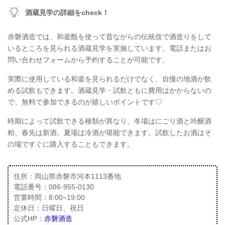
酒蔵見学の詳細をcheck！
赤磐酒造では、和釜甑を使って昔ながらの伝統伎で酒造りをして
いるところを見られる酒蔵見学を実施しています。電話またはお
問い合わせフォームから予約することが可能です。
実際に使用している和釜を見られるだけでなく、自慢の地酒が飲
める試飲もできます。酒蔵見学・試飲ともに費用はかからないの
で、無料で参加できるのが嬉しいポイントです♡
時期によって試飲できる種類が異なり、冬場はにごり酒と吟醸酒
粕、春先は新酒、夏場は冷酒が堪能できます。試飲したお酒はそ
の場ですぐに購入することもできます。
住所：岡山県赤磐市河本1113番地
電話番号：086-955-0130
営業時間：8:00~19:00
定休日：日曜日、祝日
公式HP：
赤磐酒造