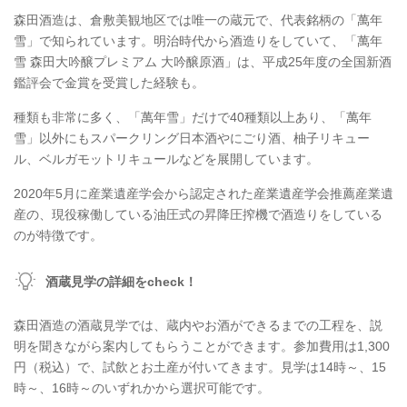
森田酒造は、倉敷美観地区では唯一の蔵元で、代表銘柄の「萬年
雪」で知られています。明治時代から酒造りをしていて、「萬年
雪 森田大吟醸プレミアム 大吟醸原酒」は、平成25年度の全国新酒
鑑評会で金賞を受賞した経験も。
種類も非常に多く、「萬年雪」だけで40種類以上あり、「萬年
雪」以外にもスパークリング日本酒やにごり酒、柚子リキュー
ル、ベルガモットリキュールなどを展開しています。
2020年5月に産業遺産学会から認定された産業遺産学会推薦産業遺
産の、現役稼働している油圧式の昇降圧搾機で酒造りをしている
のが特徴です。
酒蔵見学の詳細をcheck！
森田酒造の酒蔵見学では、蔵内やお酒ができるまでの工程を、説
明を聞きながら案内してもらうことができます。参加費用は1,300
円（税込）で、試飲とお土産が付いてきます。見学は14時～、15
時～、16時～のいずれかから選択可能です。