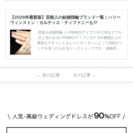
【2026年最新版】芸能人の結婚指輪ブランド一覧｜ハリー
ウィンストン・カルティエ・ティファニーも♡
芸能人結婚指輪｜I-PRIMO(アイプリモ) CMなどでも
広く知られるI-PRIMO(アイプリモ)* 200種類以上の
豊富なデザインとセレクトオーダーによって理想のリ
ングを見つけられるリングショップです。 価格帯は2
0万円から50万円ほどの予算でも夫婦2人分の指輪購
入が可能♩ コスパ的にも20代の若い夫婦に人気のよ
うです♡ 志田未来さんの指輪 📺TV 情報📺#日本テレ
ビ 系 にて10月5日22時～スタートする水曜ドラマ『
←
前の記事
次の記事
→
#ファーストペンギン! 』で山藤 そよ役を演じます💁🏻‍♀️
皆さま、ぜひ📺ご覧ください🙏🏻https://t.co/CqTMZ
Ns4lf… @ntv_penguin pic […]
続きを読む