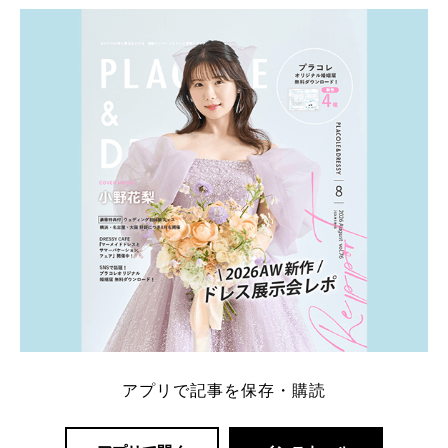
ト：プラコレ、ゼクシィ、ハナユメ、マイナビ 掲載
内容：特典金額・条件・応募方法・注意点 「どこが
一番お得？」「プラコレの特典は？」といった疑問も
解決します。 まずは診断で候補を絞れる「ウェディ
ング診断」か、体験型 […]
続きを読む
アプリで記事を保存・購読