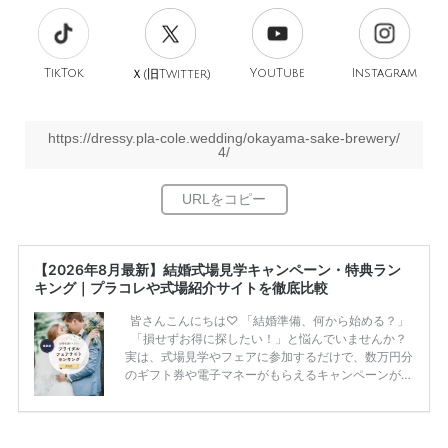
TikTok
旧
YouTube
Instagram
Ｘ(
Twitter)
https://dressy.pla-cole.wedding/okayama-sake-brewery/
4/
【2026年8月最新】結婚式場見学キャンペーン・特典ラン
キング｜プラコレや式場紹介サイトを徹底比較
皆さんこんにちは♡ 「結婚準備、何から始める？」
「損せずお得に探したい！」と悩んでいませんか？
実は、式場見学やフェアに参加するだけで、数万円分
のギフト券や電子マネーがもらえるキャンペーンがあ
ります。 ただし、サイトごとに特典額や条件が違う
ため、比較せずに選ぶと損をしてしまうことも……。
そこでこの記事では、【2026年8月最新】結婚式場見
学キャンペーン特典ランキングを公開！ 比較サイ