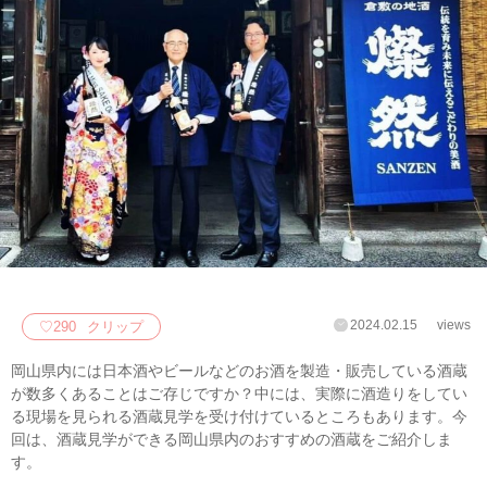
2024.02.15
views
♡
290
クリップ
岡山県内には日本酒やビールなどのお酒を製造・販売している酒蔵
が数多くあることはご存じですか？中には、実際に酒造りをしてい
る現場を見られる酒蔵見学を受け付けているところもあります。今
回は、酒蔵見学ができる岡山県内のおすすめの酒蔵をご紹介しま
す。