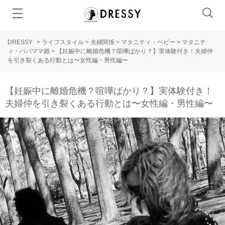
DRESSY
>
ライフスタイル
>
夫婦関係
>
マタニティ・ベビー
>
マタニテ
ィ・パパママ婚
>
【妊娠中に離婚危機？喧嘩ばかり？】実体験付き！夫婦仲
を引き裂くある行動とは〜女性編・男性編〜
【妊娠中に離婚危機？喧嘩ばかり？】実体験付き！
夫婦仲を引き裂くある行動とは〜女性編・男性編〜