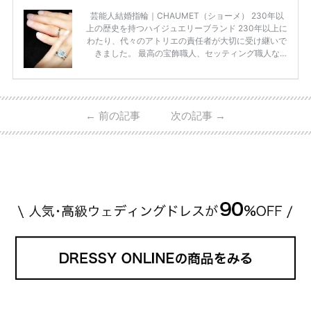
芸能人結婚指輪｜CHAUMET（ショーメ） 230年以
上の歴史を持つハイジュエリーブランド 230年以上に
わたり、代々のアトリエの責任者が大切に受け継いで
きました。 最高の宝飾職人、セッティング職人な
ど、 ジュエリー製作にかかわる人々が、厳選された
高品質の宝石を扱っています。 至高のデザインと品
質にうっとりしてしまうブランドです♡ 矢沢心さ
ん・魔裟斗さんの婚約指輪 魔裟斗さんが矢沢さんに
←
前の記事
次の記事
→
贈られた指輪は1カラットのものです。 ショーメの価
格相場は30万～60万ですが、 高いものだと数百万円
程です。1カラットが約200万円なので、 魔裟斗さん
が選んだ指輪は200万円以上のものだと想定できま
す。 【 […]
続きを読む