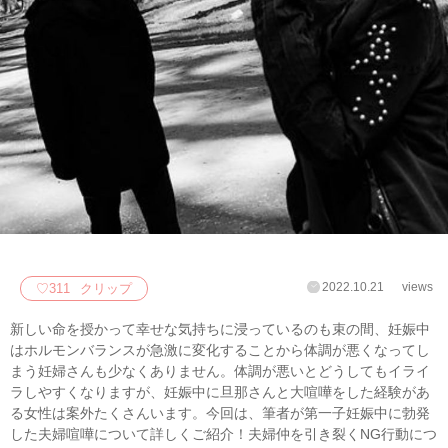
2022.10.21
views
♡
311
クリップ
新しい命を授かって幸せな気持ちに浸っているのも束の間、妊娠中
はホルモンバランスが急激に変化することから体調が悪くなってし
まう妊婦さんも少なくありません。体調が悪いとどうしてもイライ
ラしやすくなりますが、妊娠中に旦那さんと大喧嘩をした経験があ
る女性は案外たくさんいます。今回は、筆者が第一子妊娠中に勃発
した夫婦喧嘩について詳しくご紹介！夫婦仲を引き裂くNG行動につ