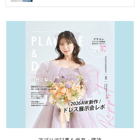
ります。 ただし、サイトごとに特典額や条件が違う
ため、比較せずに選ぶと損をしてしまうことも……。
そこでこの記事では、【2026年8月最新】結婚式場見
学キャンペーン特典ランキングを公開！ 比較サイ
ト：プラコレ、ゼクシィ、ハナユメ、マイナビ 掲載
内容：特典金額・条件・応募方法・注意点 「どこが
一番お得？」「プラコレの特典は？」といった疑問も
解決します。 まずは診断で候補を絞れる「ウェディ
ング診断」か、体験型 […]
続きを読む
アプリで記事を保存・購読