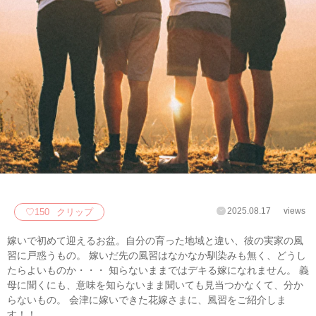
2025.08.17
views
♡
150
クリップ
嫁いで初めて迎えるお盆。自分の育った地域と違い、彼の実家の風
習に戸惑うもの。 嫁いだ先の風習はなかなか馴染みも無く、どうし
たらよいものか・・・ 知らないままではデキる嫁になれません。 義
母に聞くにも、意味を知らないまま聞いても見当つかなくて、分か
らないもの。 会津に嫁いできた花嫁さまに、風習をご紹介しま
す！！