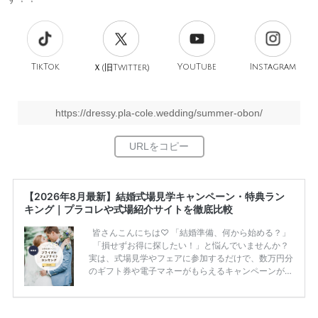
TikTok
旧
YouTube
Instagram
Ｘ(
Twitter)
https://dressy.pla-cole.wedding/summer-obon/
【2026年8月最新】結婚式場見学キャンペーン・特典ラン
キング｜プラコレや式場紹介サイトを徹底比較
皆さんこんにちは♡ 「結婚準備、何から始める？」
「損せずお得に探したい！」と悩んでいませんか？
実は、式場見学やフェアに参加するだけで、数万円分
のギフト券や電子マネーがもらえるキャンペーンがあ
ります。 ただし、サイトごとに特典額や条件が違う
ため、比較せずに選ぶと損をしてしまうことも……。
そこでこの記事では、【2026年8月最新】結婚式場見