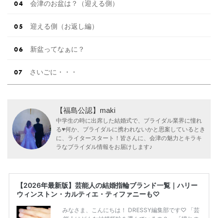
会津のお盆は？（迎える側）
迎える側（お返し編）
新盆ってなぁに？
さいごに・・・
【福島公認】maki
中学生の時に出席した結婚式で、ブライダル業界に憧れ
る♥何か、ブライダルに携われないかと思案しているとき
に、ライタースタート！皆さんに、会津の魅力とキラキ
ラなブライダル情報をお届けします♪
【2026年最新版】芸能人の結婚指輪ブランド一覧｜ハリー
ウィンストン・カルティエ・ティファニーも♡
みなさま、こんにちは！ DRESSY編集部です♡ 「芸