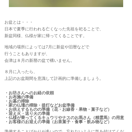
お盆とは・・・
日本で夏季に行われる亡くなった先祖を祀ることで、
新盆同様、仏様が家に帰ってくることです。
地域の場所によっては7月に新盆や旧暦などで
行うこともありますが、
会津は８月の新暦の盆で構いません。
８月に入ったら、
上記のお盆期間を意識して計画的に準備しましょう。
・お坊さんへのお経の依頼
・お布施の準備
・お墓の掃除
・家の仏壇の掃除・提灯などお盆準備
・お供えするものの準備（花・お線香・果物・菓子など）
・迎え火・送り火の準備
・仏様が乗ってくるキュウリやナスのお馬さん（精霊馬）の用意
・お客様のお迎えの準備（お茶菓子・食事・飲み物など）
準備することばかりが多いので、忘れないように気を付けてくだ