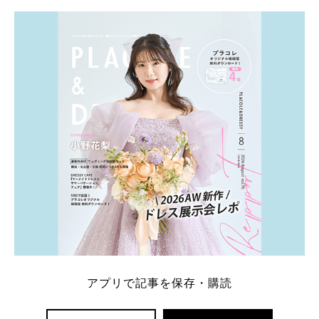
学キャンペーン特典ランキングを公開！ 比較サイ
ト：プラコレ、ゼクシィ、ハナユメ、マイナビ 掲載
内容：特典金額・条件・応募方法・注意点 「どこが
一番お得？」「プラコレの特典は？」といった疑問も
解決します。 まずは診断で候補を絞れる「ウェディ
ング診断」か、体験型 […]
続きを読む
アプリで記事を保存・購読