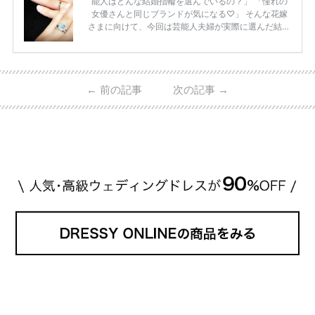
能人はどんな結婚指輪を選んでいるの？」 「憧れの
女優さんと同じブランドが気になる♡」 そんな花嫁
さまに向けて、今回は芸能人夫婦が実際に選んだ結婚
指輪・婚約指輪をブランド別にまとめました！ ハリ
ーウィンストンやカルティエ、ティファニーなど世界
的ハイブランドから、俄（NIWAKA）やI-PRIMOなど
日本で人気のブランドまで幅広くご紹介。 さらに、
←
前の記事
次の記事
→
・愛用している芸能人夫婦 ・リングの特徴や魅力 ・
推定価格帯 ・花嫁人気が高い理由 などもあわせて解
説していきます♡ 「芸能人の結婚指輪ってやっぱり
高い？」 「手が届くブランドもある？」 「人気ブラ
[…]
続きを読む