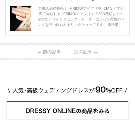
芸能人結婚指輪｜I-PRIMO(アイプリモ) CMなどでも
広く知られるI-PRIMO(アイプリモ)* 200種類以上の
豊富なデザインとセレクトオーダーによって理想のリ
ングを見つけられるリングショップです。 価格帯は2
0万円から50万円ほどの予算でも夫婦2人分の指輪購
入が可能♩ コスパ的にも20代の若い夫婦に人気のよ
うです♡ 志田未来さんの指輪 📺TV 情報📺#日本テレ
ビ 系 にて10月5日22時～スタートする水曜ドラマ『
←
前の記事
次の記事
→
#ファーストペンギン! 』で山藤 そよ役を演じます💁🏻‍♀️
皆さま、ぜひ📺ご覧ください🙏🏻https://t.co/CqTMZ
Ns4lf… @ntv_penguin pic […]
続きを読む