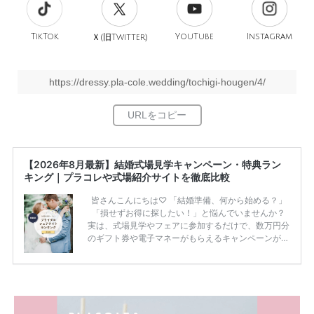
TikTok
旧
YouTube
Instagram
Ｘ(
Twitter)
https://dressy.pla-cole.wedding/tochigi-hougen/4/
【2026年8月最新】結婚式場見学キャンペーン・特典ラン
キング｜プラコレや式場紹介サイトを徹底比較
皆さんこんにちは♡ 「結婚準備、何から始める？」
「損せずお得に探したい！」と悩んでいませんか？
実は、式場見学やフェアに参加するだけで、数万円分
のギフト券や電子マネーがもらえるキャンペーンがあ
ります。 ただし、サイトごとに特典額や条件が違う
ため、比較せずに選ぶと損をしてしまうことも……。
そこでこの記事では、【2026年8月最新】結婚式場見
学キャンペーン特典ランキングを公開！ 比較サイ
ト：プラコレ、ゼクシィ、ハナユメ、マイナビ 掲載
内容：特典金額・条件・応募方法・注意点 「どこが