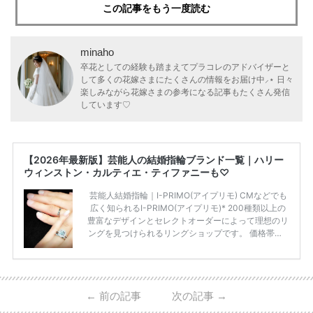
この記事をもう一度読む
minaho
卒花としての経験も踏まえてプラコレのアドバイザーと
して多くの花嫁さまにたくさんの情報をお届け中⸝⋆ 日々
楽しみながら花嫁さまの参考になる記事もたくさん発信
しています♡
【2026年最新版】芸能人の結婚指輪ブランド一覧｜ハリー
ウィンストン・カルティエ・ティファニーも♡
芸能人結婚指輪｜I-PRIMO(アイプリモ) CMなどでも
広く知られるI-PRIMO(アイプリモ)* 200種類以上の
豊富なデザインとセレクトオーダーによって理想のリ
ングを見つけられるリングショップです。 価格帯は2
0万円から50万円ほどの予算でも夫婦2人分の指輪購
入が可能♩ コスパ的にも20代の若い夫婦に人気のよ
うです♡ 志田未来さんの指輪 📺TV 情報📺#日本テレ
ビ 系 にて10月5日22時～スタートする水曜ドラマ『
←
前の記事
次の記事
→
#ファーストペンギン! 』で山藤 そよ役を演じます💁🏻‍♀️
皆さま、ぜひ📺ご覧ください🙏🏻https://t.co/CqTMZ