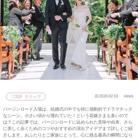
2026.02.03
views
♡
319
クリップ
バージンロード入場は、結婚式の中でも特に感動的でドラマチック
なシーン。小さい頃から憧れていた！という花嫁さまも多いので
は？この記事では、バージンロードに込められた意味や由来、さら
に美しく歩くためのコツやおすすめの演出アイデアまで詳しくご紹
介します。おふたりとご家族にとって、心に残る最高の瞬間になり