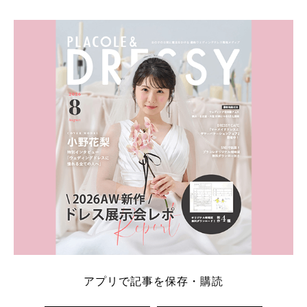
そこでこの記事では、【2026年8月最新】結婚式場見
学キャンペーン特典ランキングを公開！ 比較サイ
ト：プラコレ、ゼクシィ、ハナユメ、マイナビ 掲載
内容：特典金額・条件・応募方法・注意点 「どこが
一番お得？」「プラコレの特典は？」といった疑問も
解決します。 まずは診断で候補を絞れる「ウェディ
ング診断」か、体験型 […]
続きを読む
アプリで記事を保存・購読