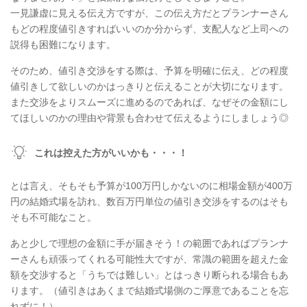
一見謙虚に見える伝え方ですが、この伝え方だとプランナーさん
もどの程度値引きすればいいのか分からず、支配人など上司への
説得も困難になります。
そのため、値引き交渉をする際は、予算を明確に伝え、どの程度
値引きして欲しいのかはっきりと伝えることが大切になります。
また交渉をよりスムーズに進めるのであれば、なぜその金額にし
てほしいのかの理由や背景も合わせて伝えるようにしましょう◎
これは控えた方がいいかも・・・！
とは言え、そもそも予算が100万円しかないのに相場金額が400万
円の結婚式場を訪れ、数百万円単位の値引き交渉をするのはそも
そも不可能なこと。
あと少しで理想の金額に手が届きそう！の範囲であればプランナ
ーさんも頑張ってくれる可能性大ですが、常識の範囲を超えた金
額を交渉すると「うちでは難しい」とはっきり断られる場合もあ
ります。（値引きはあくまで結婚式場側のご厚意であることを忘
れずに！）