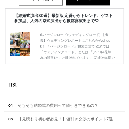
【結婚式演出80選】最新版 定番からトレンド、ゲスト
参加型、人気の挙式演出から披露宴演出まで♡
6.バージンロード(ウェディングロード) 【出
典】ウェディングレポートはこちらからchec
k！ 「バージンロード」和製英語で 欧米では
「ウェディングロード」または 「アイル(花嫁の
為の通路)と」と呼ばれています。 花嫁は無垢で
あるべきと考えられていたことから 日本では
「バージンロード」と呼ぶように。 バージンロ
ードは、花嫁さまがこれまで歩んできた 「過
去」を表していて、扉が開き、お父さまと 腕を
目次
組んで歩き出す瞬間は、誕生・人生の始まり。
幼い頃から大きくなるまの思い出を振り返りな
がら 一歩一歩新郎さまの所まで歩いていきま
す。 7.トレーンボーイ・トレーンガール 【出
そもそも結婚式の費用って値引きできるの？
典】ウェディン […]
続きを読む
【見積もり初心者必見！】値引き交渉のポイント7選