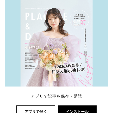
ト：プラコレ、ゼクシィ、ハナユメ、マイナビ 掲載
内容：特典金額・条件・応募方法・注意点 「どこが
一番お得？」「プラコレの特典は？」といった疑問も
解決します。 まずは診断で候補を絞れる「ウェディ
ング診断」か、体験型 […]
続きを読む
アプリで記事を保存・購読
アプリで開く
インストール