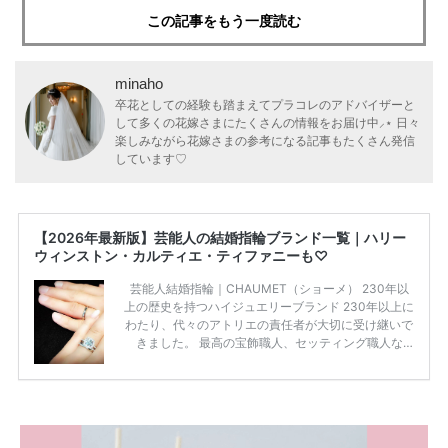
この記事をもう一度読む
minaho
卒花としての経験も踏まえてプラコレのアドバイザーと
して多くの花嫁さまにたくさんの情報をお届け中⸝⋆ 日々
楽しみながら花嫁さまの参考になる記事もたくさん発信
しています♡
【2026年最新版】芸能人の結婚指輪ブランド一覧｜ハリー
ウィンストン・カルティエ・ティファニーも♡
芸能人結婚指輪｜CHAUMET（ショーメ） 230年以
上の歴史を持つハイジュエリーブランド 230年以上に
わたり、代々のアトリエの責任者が大切に受け継いで
きました。 最高の宝飾職人、セッティング職人な
ど、 ジュエリー製作にかかわる人々が、厳選された
高品質の宝石を扱っています。 至高のデザインと品
質にうっとりしてしまうブランドです♡ 矢沢心さ
ん・魔裟斗さんの婚約指輪 魔裟斗さんが矢沢さんに
贈られた指輪は1カラットのものです。 ショーメの価