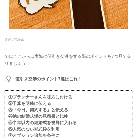
出典：写真AC
ではここからは実際に値引き交渉をする際のポイントを7つ見て参
りましょう！
値引き交渉のポイント7選はこれ！
①プランナーさんを味方に付ける
②予算を明確に伝える
③「今日、契約する」と伝える
④他の結婚式場の見積書と比較
⑤半年以内の結婚式を視野に入れる
⑥人気のない挙式枠を利用
⑦オプション追加を条件に