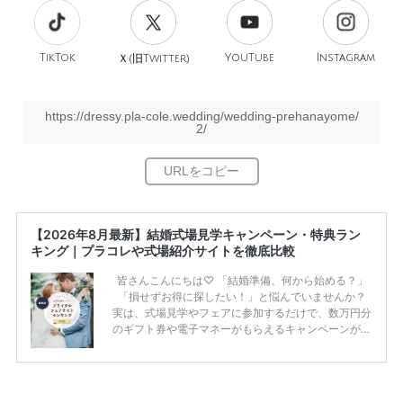
TikTok
旧
YouTube
Instagram
Ｘ(
Twitter)
https://dressy.pla-cole.wedding/wedding-prehanayome/
2/
【2026年8月最新】結婚式場見学キャンペーン・特典ラン
キング｜プラコレや式場紹介サイトを徹底比較
皆さんこんにちは♡ 「結婚準備、何から始める？」
「損せずお得に探したい！」と悩んでいませんか？
実は、式場見学やフェアに参加するだけで、数万円分
のギフト券や電子マネーがもらえるキャンペーンがあ
ります。 ただし、サイトごとに特典額や条件が違う
ため、比較せずに選ぶと損をしてしまうことも……。
そこでこの記事では、【2026年8月最新】結婚式場見
学キャンペーン特典ランキングを公開！ 比較サイ