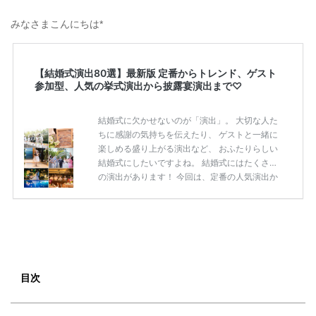
みなさまこんにちは*
【結婚式演出80選】最新版 定番からトレンド、ゲスト
参加型、人気の挙式演出から披露宴演出まで♡
結婚式に欠かせないのが「演出」。 大切な人た
ちに感謝の気持ちを伝えたり、 ゲストと一緒に
楽しめる盛り上がる演出など、 おふたりらしい
結婚式にしたいですよね。 結婚式にはたくさん
の演出があります！ 今回は、定番の人気演出か
ら最新のトレンド演出、 ゲストが楽しめる演出
まで 挙式から披露宴まで使えるおすすめの 「結
婚式演出80選」をご紹介します◎ ＼花嫁必見／
今月の式場探しで特典が貰えるサイトランキン
グ♡ 【7月はとっても豪華◎*】式場探しで特典
が貰えるサイトランキング♡♥各社のキャンペ
ーン内容をまとめました♡ 結婚式準備のTODO
目次
ならここをチェック！ 【完全マニュアル】はじ
めての結婚準備何する？令 […]
続きを読む