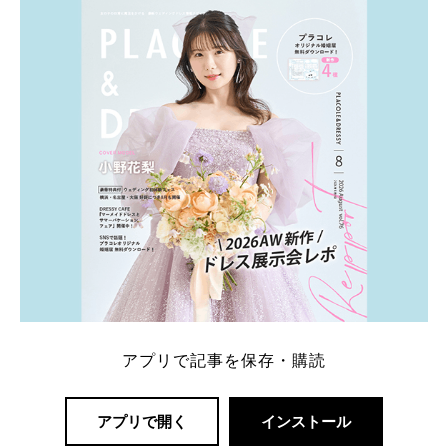
内容：特典金額・条件・応募方法・注意点 「どこが
一番お得？」「プラコレの特典は？」といった疑問も
解決します。 まずは診断で候補を絞れる「ウェディ
ング診断」か、体験型 […]
続きを読む
アプリで記事を保存・購読
アプリで開く
インストール