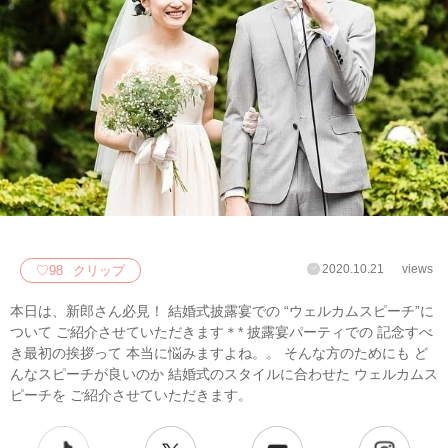
2020.10.21
views
♡
98
クリップ
本日は、新郎さん必見！ 結婚式披露宴での “ウェルカムスピーチ”に
ついて ご紹介させていただきます＊* 披露宴パーティでの 記念すべ
き最初の挨拶って 本当に悩みますよね。。 そんな方のためにも ど
んなスピーチが良いのか 結婚式のスタイルに合わせた ウェルカムス
ピーチを ご紹介させていただきます。