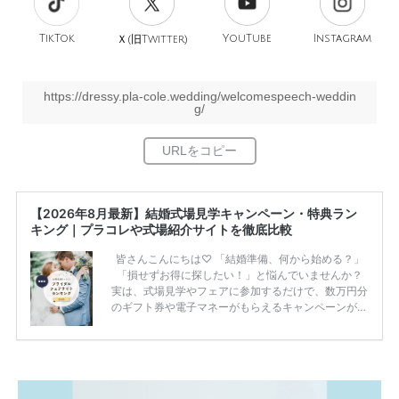
TikTok
旧
YouTube
Instagram
Ｘ(
Twitter)
https://dressy.pla-cole.wedding/welcomespeech-weddin
g/
【2026年8月最新】結婚式場見学キャンペーン・特典ラン
キング｜プラコレや式場紹介サイトを徹底比較
皆さんこんにちは♡ 「結婚準備、何から始める？」
「損せずお得に探したい！」と悩んでいませんか？
実は、式場見学やフェアに参加するだけで、数万円分
のギフト券や電子マネーがもらえるキャンペーンがあ
ります。 ただし、サイトごとに特典額や条件が違う
ため、比較せずに選ぶと損をしてしまうことも……。
そこでこの記事では、【2026年8月最新】結婚式場見
学キャンペーン特典ランキングを公開！ 比較サイ
ト：プラコレ、ゼクシィ、ハナユメ、マイナビ 掲載