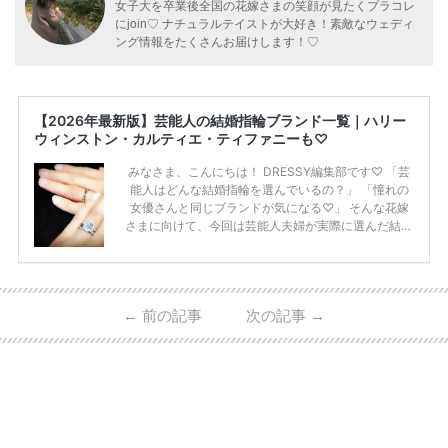
女子大を卒業後全国の花嫁さまの笑顔が見たくプラコレ
にjoin♡ ナチュラルテイストが大好き！素敵なウェディ
ング情報をたくさんお届けします！♡
【2026年最新版】芸能人の結婚指輪ブランド一覧｜ハリー
ウィンストン・カルティエ・ティファニーも♡
みなさま、こんにちは！ DRESSY編集部です♡ 「芸
能人はどんな結婚指輪を選んでいるの？」 「憧れの
女優さんと同じブランドが気になる♡」 そんな花嫁
さまに向けて、今回は芸能人夫婦が実際に選んだ結婚
指輪・婚約指輪をブランド別にまとめました！ ハリ
ーウィンストンやカルティエ、ティファニーなど世界
的ハイブランドから、俄（NIWAKA）やI-PRIMOなど
日本で人気のブランドまで幅広くご紹介。 さらに、
←
前の記事
次の記事
→
・愛用している芸能人夫婦 ・リングの特徴や魅力 ・
推定価格帯 ・花嫁人気が高い理由 などもあわせて解
説していきます♡ 「芸能人の結婚指輪ってやっぱり
高い？」 「手が届くブランドもある？」 「人気ブラ
[…]
続きを読む