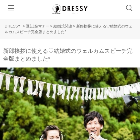
DRESSY
>
豆知識/マナー
>
結婚式関連
>
新郎挨拶に使える♡結婚式のウェ
ルカムスピーチ完全版まとめました*
新郎挨拶に使える♡結婚式のウェルカムスピーチ完
全版まとめました*