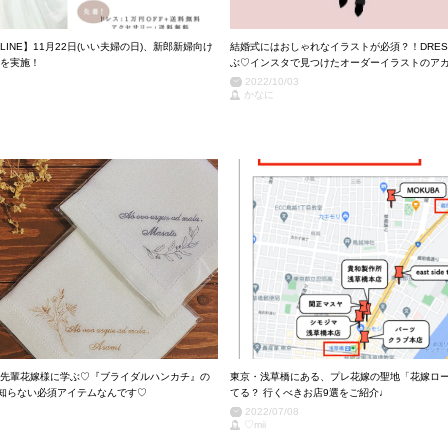
ONLINE】11月22日(いい夫婦の日)、新郎新婦向け
結婚式にはおしゃれなイラストが必須？！DRES
を実施！
ぶ♡インスタで見つけたオーダーイラストのア
2022/10/03
かなに
先輩花嫁様に学ぶ♡『ブライダルハンカチ』の
東京・浅草橋にある、プレ花嫁の聖地「花嫁ロ
知らない必須アイテムなんです♡
てる？ 行くべきお店9選をご紹介♩
2022/07/08
♡mii