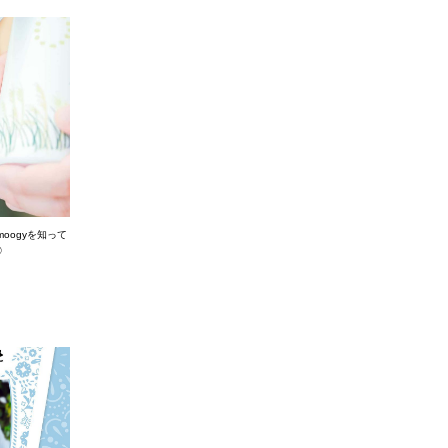
oogyを知って
◎