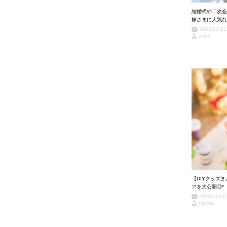
結婚式や二次会
嫁さまに人気な
2021/04/21
wake
【DIYグッズ
アを大公開◎*
2020/11/09
nacha