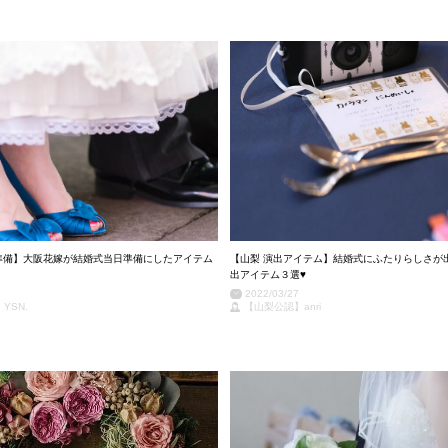
準備】大阪花嫁が結婚式当日準備にしたアイテム
【山梨 演出アイテム】結婚式にふたりらしさが
出アイテム３選♥
2022/03/27
YSN.
【山梨公認】anri