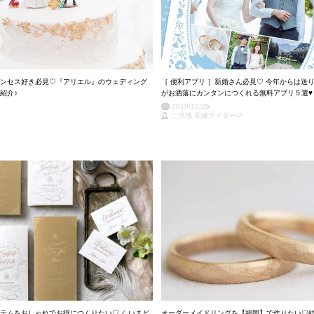
ンセス好き必見♡『アリエル』のウェディング
［ 便利アプリ ］新婚さん必見♡ 今年からは送
紹介♪
がお洒落にカンタンにつくれる無料アプリ５選♥
2019/12/26
ご当地 花嫁ライター⁂*
テムをおしゃれでお得につくりたい♡／ いまど
オーダーメイドリングを【福岡】で作りたい♡