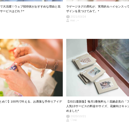
で大活躍！ウェブ招待状がおすすめな理由と花
ラゲージタグの席札が、実用的＆ハイセンスっ
サービスはどれ？*
ザインを見つけてみて。*
2021/03/24
mai ⸝⋆
まとめ♡】100均で叶える、お洒落な手作りアイデ
【2021最新版】毎月1冊無料も！花嫁必見の「
人気13サービスの料金やサイズ、花嫁向けキャ
めました*
2020/10/21
♡mii