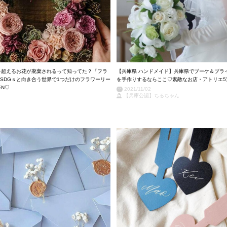
を超えるお花が廃棄されるって知ってた？「フラ
【兵庫県 ハンドメイド】兵庫県でブーケ＆ブラ
SDGｓと向き合う世界で1つだけのフラワーリー
を手作りするならここ♡素敵なお店・アトリエ5
EN♡
2021/11/02
【兵庫公認】ちるちゃん