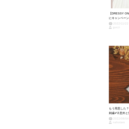
【DRESSY 
にキャンペーン
2022/11/22
gucci
もう用意した？
刺繍✐☡意外と
2022/08/04
nahotaro