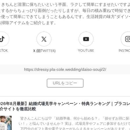
、きちんと清潔に保ちたいという半面、ラクして簡単にすませたいです
とするからちょっぴり面倒だったりしますが、毎日の積み重ねで時短で
を使って簡単にできてしまうこともあるんです。生活雑貨の味方”ダイソ
お掃除アイテムをご紹介します。
kTok
旧
YouTube
Insta
Ｘ(
Twitter)
https://dressy.pla-cole.wedding/daiso-souji/2/
026年8月最新】結婚式場見学キャンペーン・特典ランキング｜プラコ
介サイトを徹底比較
皆さんこんにちは♡ 「結婚準備、何から始める？」「損せずお得に探
い！」と悩んでいませんか？ 実は、式場見学やフェアに参加するだけ
万円分のギフト券や電子マネーがもらえるキャンペーンがあります。 