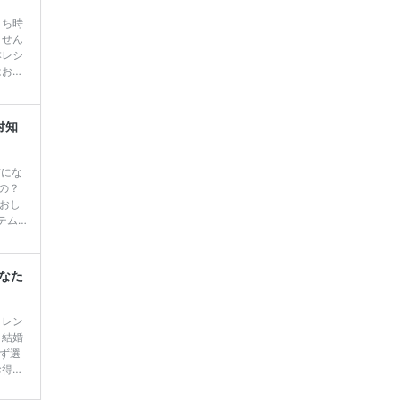
うち時
ません
本レシ
はおで
は昔か
ルを学
、 旦
対知
中で
前にな
の？
おし
テム
では
、トラ
の カ
なた
…]
続
 レン
 結婚
ず選
お得に
に、