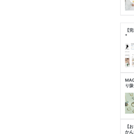
【完
*
MA
り扱
【お
かん