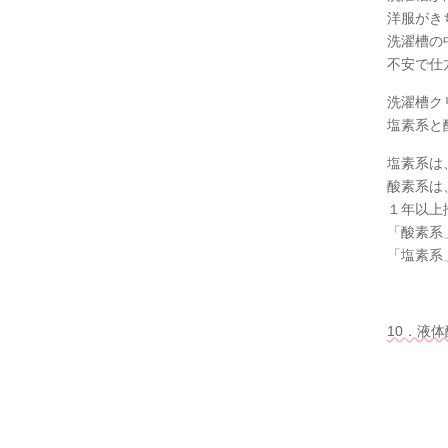
洋服がき
洗濯槽の
不安で仕
洗濯槽ク
塩素系と
塩素系は
酸素系は
１年以上
「酸素系
「塩素系
10．液