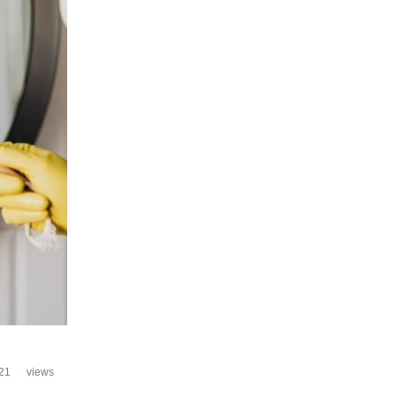
21
views