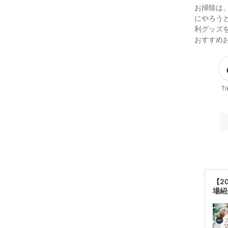
お掃除は
にやろう
利グッズ
おすすめ
Ti
【2
場紹