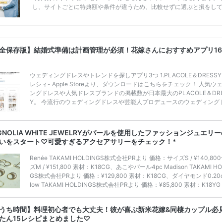
し、サイトごとに特典額や条件が違うため、比較せずに選ぶと損をし
うことも……。 そこでこの記事では、【2026年8月最新】結婚式場見
ンペーン特典ランキングを公開！ 比較サイト：プラコレ、ゼクシィ、
メ、マイナビ 掲載内容：特典金額・条件・応募方法・注意点 「どこが
得？」「プラコレの特典は？」といった疑問も解決します。 まずは診
全保存版】結婚式準備は計画管理が必須！花嫁さんにおすすめアプリ1
補を絞れる「ウェディング診断」か、体験型 […]
続きを読む
ウェディングドレスやトレンドを探しアプリ3つ 1.PLACOLE＆DRESSY
レシィ- Apple Storeより、ダウンロードはこちらをチェック！ 人気ウ
ングドレスや人気ドレスブランドの掲載数が日本最大のPLACOLE＆DRE
Y。 今流行のウェディングドレスや芸能人プロデュースのウェディング
スの紹介はもちろん、 ウェディングドレスの選び方やレンタルの仕方な
紹介している便利アプリです。 プレ花嫁が実際に試着したウェディング
スの試着レポは 人気のプリンセスラインのドレスからマーメイドドレス
GNOLIA WHITE JEWELRYがパールを使用したファッションジュエリ
多数紹介しています。 ドレスの種類はもちろんカラーの種類も豊富！♡
いをスタート♡可愛すぎるアクセアサリーをチェック！*
の結 […]
続きを読む
Renée TAKAMI HOLDINGS株式会社PRより 価格：サイズS / ¥140,80
ズM / ¥151,800 素材：K18CG、あこやパール4pc Madison TAKAMI HO
GS株式会社PRより 価格：¥129,800 素材：K18CG、ダイヤモンド0.20ct
low TAKAMI HOLDINGS株式会社PRより 価格：¥85,800 素材：K18YG
イヤモンド0.02ct、淡水パール1pc Candice S TAKAMI HOLDINGS株
PRより 価格：¥41,800 素材：K18YG 、ダイヤモンド0.04ct、淡水パー
うち時間】料理初心者でも大丈夫！彼が喜ぶ新米花嫁&同棲カップル必
c […]
続きを読む
たん15レシピまとめました♡