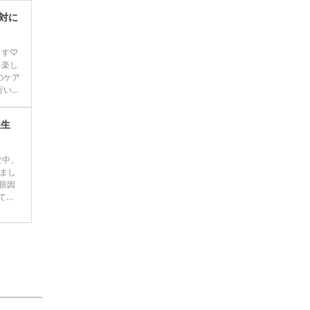
ディ
準備
対に
る瞬
ます♡
を楽し
のケア
行い、
で ケ
 オイ
性生
けてか
乾燥し
な中、
まし
原因
てい
 接待
気持ち
いはず
生活パ