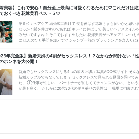
ドレスの平均価格や、予算を抑えるポイントをご紹介します。 悩むウェ
ングドレス選び。レンタルする時の相場と節約できる方法って？結婚式
嫁美容】これで安心！自分至上最高に可愛くなるために♡これだけは絶
始めたらチェックして◎ 結婚式準備の♡裏ワザ5選 理想の結婚式を夢見
ておくべき花嫁美容ベスト５♡
間は誰にでありますよね♡ でも、 […]
続きを読む
第５位：ヘアケア 結婚式に向けて 髪を伸ばす花嫁さまも多いかと思い
せっかく髪を伸ばすのであれば キレイに伸ばして 美しいヘアスタイル
みたいですよね？ そこでおすすめしたい 花嫁美容がヘアケア！ いつも
に ほんのひと手間を加えて♡ シャンプー前の ブラッシングを念入りに
週に２～３回程度 髪のお悩みにあった 洗い流すタイプのトリートメント
アしましょう♡ また髪を乾かす際は ドライヤーの熱から髪を守るために
026年完全版】新婚夫婦の4割がセックスレス！？なかなか聞けない「
ルもしくはミルクタイプの 洗い流さないタイプの トリートメントを付
のホンネを大公開！
ら 優しく乾かすことをおすすめします！ 特に冬場はお肌と同じで 髪も
広がりやす […]
続きを読む
新婚でもセックスレスになる4つの原因 出典：写真AC公式サイト そん
新婚カップルでもなってしまう セックスレスで見られる原因を調べてみ
た。 ①仕事が忙しい 「パートナーが忙しくてチャンスがない」 という
が最も多く、 たしかに20代30代の働き盛りの男性は、 職場に拘束され
る時間が長く、 仕事以外では一息付きたいと思う傾向にあるようです。
や夜の付き合いが多い彼なら なおさらですよね！ しかし、そんな彼の
に気づかず セックスに誘って相手に引かれてしまった女性も 少なくな
です。 ②生活のスケジュールが合わない 一緒に住んでいる2人でも、 
ターンが合わないと、 […]
続きを読む