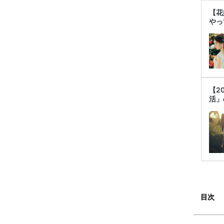
【花
やっ
【2
活」
目次