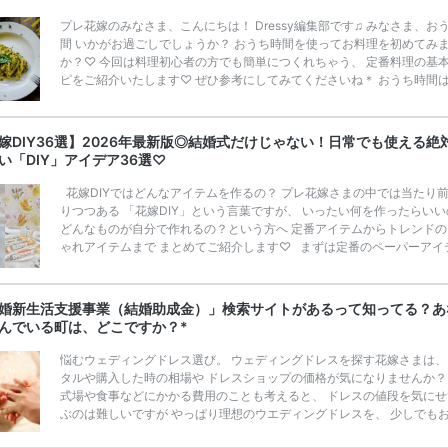
プレ花嫁のみなさま、こんにちは！ Dressy編集部です♫ みなさま、お
間 いかがお過ごしでしょうか？ おうち時間を使ってお料理を初めてみ
か？♡ 今回は料理初心者の方でも簡単につくれちゃう、 定番料理の基
ピをご紹介いたします♡ ぜひ参考にしてみてくださいね＊ おうち時間
かけ計画✧<>で旅にでよう♩ 花嫁修業って気にしたことある？ 日本で
ら結婚前に 『花嫁修業』を行い、 主婦として必要な家事や所作のスキ
ぶ という方が多くいらっしゃいます◎ ここ最近では花嫁さまのみならず
嫁DIY36選】2026年最新版◎結婚式だけじゃない！日常でも使える絶
那さまもお料理や、家事をされますよね！ そんな最近の新郎新婦さまの
い「DIY」アイデア36選♡
も、 […]
続きを読む
花嫁DIYではどんなアイテムを作るの？ プレ花嫁さまの中では当たり
りつつある 「花嫁DIY」という言葉ですが、 いったい何を作ったらいい
どんなものが自分で作れるの？という方へ 定番アイテムからトレンドの
ゃれアイテムまで まとめてご紹介します♡ まずは定番のペーパーアイ
「花嫁DIY」で、最もチャレンジする人が多いのが、 ペーパーアイテム
ないでしょうか？ コストダウンやオリジナリティを 出していくために
イしてみたいですよね？ 結婚式のテーマに合わせて、ペーパーアイテム
婚新生活支援事業（結婚助成金）」検索サイトがあるって知ってる？あ
ラーやデザインを統一して作ると、 一気にオシャレ感度アップ♡ 招待 [
んでいる町は、どこですか？*
きを読む
悩むウェディングドレス選び。 ウェディングドレスを探す花嫁さまは、
タルや購入した時の相場や ドレスショップの価格が気になりませんか？
式場や食事などにかかる費用のことも考えると、 ドレスの値段を気にせ
ぶのは難しいですが やっぱり理想のウエディングドレスを、 少しでも
利用したいですよね。 これからウエディングドレス探しを始めるあなた