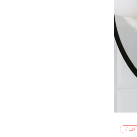
♡
124