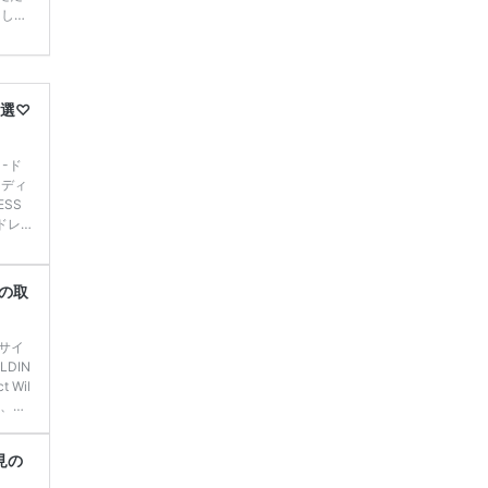
てしま
学キャ
ハナユ
一番お
断で候
6選♡
 -ド
ェディ
SS
ドレ
ども
ドレ
まで
ーの取
 卒花
0サイ
LDIN
 Wil
 、ダ
式会社
ル2p
見の