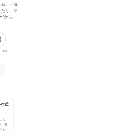
よね。一気
きたり、便
ー”から、
gram
レや式
した
で、数
ただ