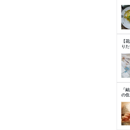
【花
りた
「結
の住