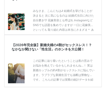
新生活支援事業（結婚助成金）」検索サイト
で、 ぜひチェックしてみてくださいね。 「結婚
みなさま、こんにちは♪ 結婚式を挙げることが
新生活支援事業（結婚助成金）」検索サイト ​特
決まると 次に気になるのは 結婚式当日に向けた
徴１ エリアから都 […]
続きを読む
自分磨き♡ 花嫁美容とも呼ばれ Instagramなど
SNSでも話題を集めていますが 一口に花嫁美容
といっても 取り組む内容は本当にさまざま＊ あ
まりに種類が多すぎて 何をしようかな…？と悩
む 花嫁さまも多いはず♡ そこで今回この記事で
は ”絶対にやっておくべき” 花嫁美容について ラ
【2026年完全版】新婚夫婦の4割がセックスレス！？
ンキング形式でお伝えします！ この記事を参考
なかなか聞けない「性生活」のホンネを大公開！
に ご自身にあった花嫁美容を見付け 挙式当日ま
でに 自分至上最高にかわいい 自分になっちゃい
この記事に辿り着いたということは夜の営みで
ましょう♡ 花嫁美容成功の鍵 出典：プラコレウ
お悩みを抱えているかもしれませんね…！ 実は
ェディングレポート（式場：LICIAN […]
続きを
新婚カップルの約4割がセックスレスに悩んでい
読む
ます。ラブラブな新婚生活でも油断は禁物なの
です。 こちらの記事では実際の統計データを紹
介しながら、営みの頻度やセックスレスのボー
ダーラインなど、人にはなかなか聞けない本音
と合わせてご紹介！ セックスレスの原因と解消
の方法もご紹介しますので「最近レスになって
きたかも！」と思っている新婚カップルは必見