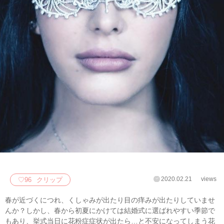
2020.02.21
views
♡
96
クリップ
春が近づくにつれ、くしゃみが出たり目の痒みが出たりしていませ
んか？しかし、春から初夏にかけては結婚式に選ばれやすい季節で
もあり、挙式当日に花粉症症状が出たら…と不安になってしまう花