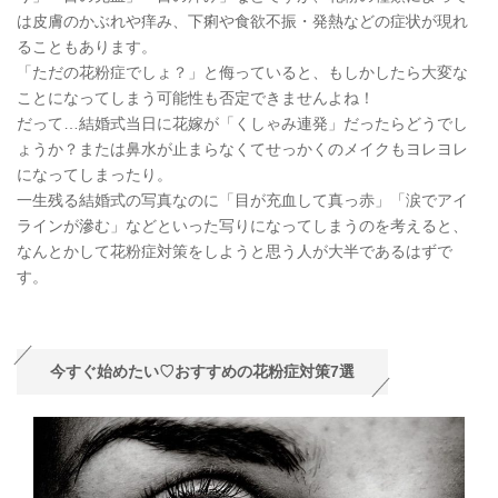
は皮膚のかぶれや痒み、下痢や食欲不振・発熱などの症状が現れ
ることもあります。
「ただの花粉症でしょ？」と侮っていると、もしかしたら大変な
ことになってしまう可能性も否定できませんよね！
だって…結婚式当日に花嫁が「くしゃみ連発」だったらどうでし
ょうか？または鼻水が止まらなくてせっかくのメイクもヨレヨレ
になってしまったり。
一生残る結婚式の写真なのに「目が充血して真っ赤」「涙でアイ
ラインが滲む」などといった写りになってしまうのを考えると、
なんとかして花粉症対策をしようと思う人が大半であるはずで
す。
今すぐ始めたい♡おすすめの花粉症対策7選