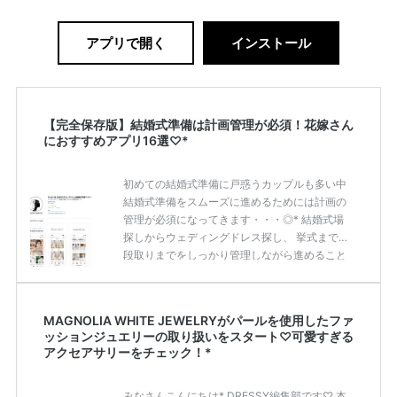
アプリで開く
インストール
【完全保存版】結婚式準備は計画管理が必須！花嫁さん
におすすめアプリ16選♡*
初めての結婚式準備に戸惑うカップルも多い中
結婚式準備をスムーズに進めるためには計画の
管理が必須になってきます・・・◎* 結婚式場
探しからウェディングドレス探し、 挙式までの
段取りまでをしっかり管理しながら進めること
が重要です♡♡ それぞれのシーンに応じてアプ
リを上手に活用してみませんか？ 今回は、結婚
式準備に活躍するアプリをカテゴリー別に16個
MAGNOLIA WHITE JEWELRYがパールを使用したファ
ご紹介いたします♪* 結婚式場を探しアプリ3つ
ッションジュエリーの取り扱いをスタート♡可愛すぎる
1.PLACOLE＆DRESSY -プラコレウェディング-
アクセアサリーをチェック！*
Apple Storeより、ダウンロードはこちらをチェ
ック！ PLACOLE＆DRESSY プラコレウェディ
みなさんこんにちは* DRESSY編集部です♡ 本
ングは 自宅にいながらウェディングプ […]
続き