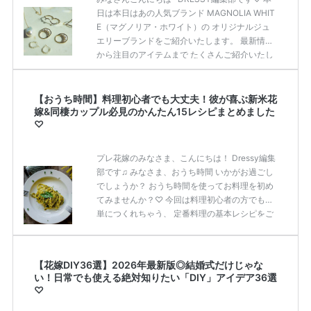
日は本日はあの人気ブランド MAGNOLIA WHIT
を読む
E（マグノリア・ホワイト）の オリジナルジュ
エリーブランドをご紹介いたします。 最新情報
から注目のアイテムまで たくさんご紹介いたし
ますので ぜひチェックしてみてくださいね* MA
GNOLIA WHITE JEWELRYって知ってる？♡ TA
KAMI HOLDINGS株式会社PRより 国内外のウエ
【おうち時間】料理初心者でも大丈夫！彼が喜ぶ新米花
ディングやMICEマネジメント、 レストラン事
嫁&同棲カップル必見のかんたん15レシピまとめました
♡
業など、 ホスピタリティを持って上質なライフ
スタイルを提案する TAKAMI GROUPが運営す
る Couture Wedding Salon MAGN […]
続きを読
プレ花嫁のみなさま、こんにちは！ Dressy編集
む
部です♫ みなさま、おうち時間 いかがお過ごし
でしょうか？ おうち時間を使ってお料理を初め
てみませんか？♡ 今回は料理初心者の方でも簡
単につくれちゃう、 定番料理の基本レシピをご
紹介いたします♡ ぜひ参考にしてみてください
ね＊ おうち時間はおでかけ計画✧<>で旅にでよ
う♩ 花嫁修業って気にしたことある？ 日本では
【花嫁DIY36選】2026年最新版◎結婚式だけじゃな
昔から結婚前に 『花嫁修業』を行い、 主婦とし
い！日常でも使える絶対知りたい「DIY」アイデア36選
て必要な家事や所作のスキルを学ぶ という方が
♡
多くいらっしゃいます◎ ここ最近では花嫁さま
のみならず、 旦那さまもお料理や、家事をされ