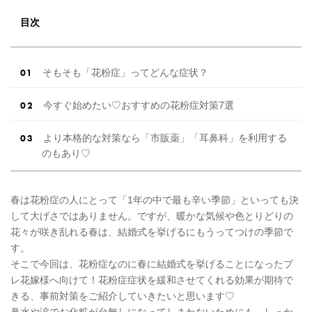
です！ 新婚カップルの約4割がセックスレス！
その理由とは？ 出典：写真AC公式サイト 最近
目次
では「新婚だけれどセックスレス」という声が
多く、 「期間が空きすぎてそ […]
続きを読む
そもそも「花粉症」ってどんな症状？
今すぐ始めたい♡おすすめの花粉症対策7選
より本格的な対策なら「市販薬」「耳鼻科」を利用する
のもあり♡
春は花粉症の人にとって「1年の中で最も辛い季節」といっても決
して大げさではありません。ですが、暖かな気候や色とりどりの
花々が咲き乱れる春は、結婚式を挙げるにもうってつけの季節で
す。
そこで今回は、花粉症なのに春に結婚式を挙げることになったプ
レ花嫁様へ向けて！花粉症症状を緩和させてくれる効果が期待で
きる、事前対策をご紹介していきたいと思います♡