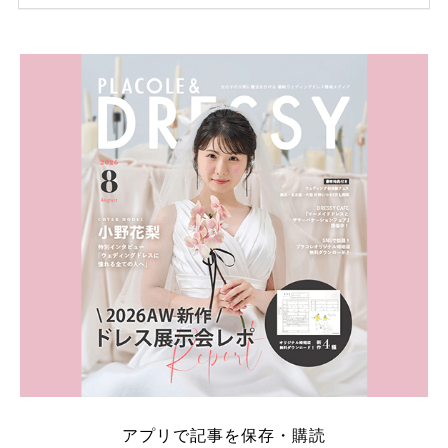
ため、比較せずに選ぶと損をしてしまうことも……。
そこでこの記事では、【2026年8月最新】結婚式場見
学キャンペーン特典ランキングを公開！ 比較サイ
ト：プラコレ、ゼクシィ、ハナユメ、マイナビ 掲載
内容：特典金額・条件・応募方法・注意点 「どこが
一番お得？」「プラコレの特典は？」といった疑問も
解決します。 まずは診断で候補を絞れる「ウェディ
ング診断」か、体験型 […]
続きを読む
アプリで記事を保存・購読