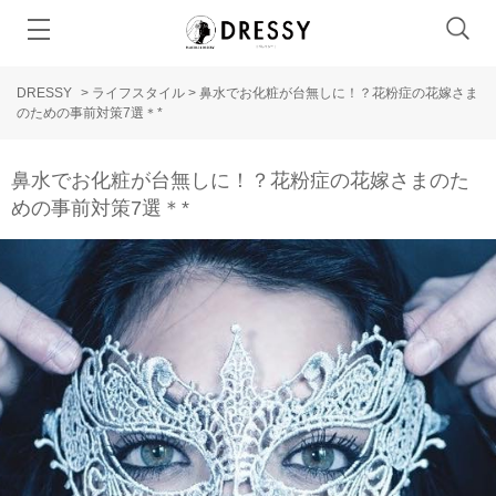
DRESSY
>
ライフスタイル
>
鼻水でお化粧が台無しに！？花粉症の花嫁さま
のための事前対策7選＊*
鼻水でお化粧が台無しに！？花粉症の花嫁さまのた
めの事前対策7選＊*