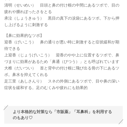
清明（せいめい） 目頭と鼻の付け根の中間にあるツボで、目の
疲れや腫れぼったさをとる
承泣（しょうきゅう） 黒目の真下の涙袋にあるツボ。下から押
し上げるように刺激する
【鼻に効果的なツボ】
迎香（げいこう） 鼻の通りが悪い時に刺激すると症状緩和が期
待できる
上迎香（じょうげいこう） 迎香のやや上に位置するツボで、鼻
づまりに効果があるため「鼻通（びつう）」とも呼ばれています
大椎（だいつい） 首と背中の付け根に飛び出る骨の下にあるツ
ボ。鼻水を抑えてくれる
足三里（あしさんり） スネの外側にあるツボで、目や鼻の深い
症状を緩和する。足のむくみや疲れにも効果的
より本格的な対策なら「市販薬」「耳鼻科」を利用する
のもあり♡