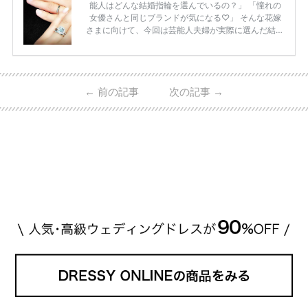
能人はどんな結婚指輪を選んでいるの？」 「憧れの
女優さんと同じブランドが気になる♡」 そんな花嫁
さまに向けて、今回は芸能人夫婦が実際に選んだ結婚
指輪・婚約指輪をブランド別にまとめました！ ハリ
ーウィンストンやカルティエ、ティファニーなど世界
的ハイブランドから、俄（NIWAKA）やI-PRIMOなど
日本で人気のブランドまで幅広くご紹介。 さらに、
←
前の記事
次の記事
→
・愛用している芸能人夫婦 ・リングの特徴や魅力 ・
推定価格帯 ・花嫁人気が高い理由 などもあわせて解
説していきます♡ 「芸能人の結婚指輪ってやっぱり
高い？」 「手が届くブランドもある？」 「人気ブラ
[…]
続きを読む