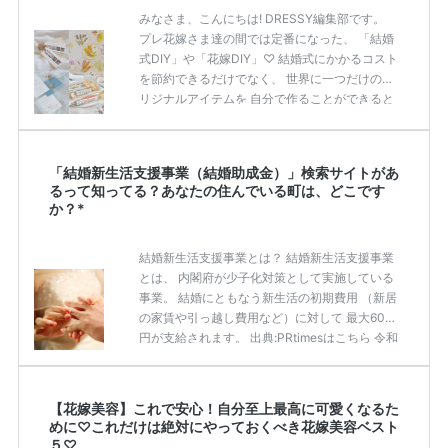
みなさま、こんにちは! DRESSY編集部です。
ますよね！ そんな最近の新郎新婦さまの中で
プレ花嫁さま達の間では定番になった、 「結婚
も、 […]
続きを読む
式DIY」や「花嫁DIY」♡ 結婚式にかかるコスト
を節約できるだけでなく、 世界に一つだけのオ
リジナルアイテムを 自分で作ることができると
いうのが魅力ですよね◎ そこで今回は、「花嫁
DIY」におすすめしたい 定番アイテムからトレ
ンドのおしゃれアイテムまで まとめてご紹介し
「結婚新生活支援事業（結婚助成金）」検索サイトがあ
ます♡ ぜひ最後までcheckして オリジナルアイ
るって知ってる？あなたの住んでいる町は、どこです
テムを作ってみてくださいね◎ ＼花嫁必見／今
か？*
月の式場探しで特典が貰えるサイトランキング
♡ 【7月はとっても豪華◎*】式場探しで特典が
結婚新生活支援事業とは？ 結婚新生活支援事業
貰えるサイトランキング♡♥各社のキャンペー
とは、 内閣府が少子化対策として実施している
ン内容をま […]
続きを読む
事業。 結婚にともなう新生活の初期費用 （新居
の家賃や引っ越し費用など）に対して 最大60万
円が支給されます。 出典:PRtimesはこちら 令和
3年から予算が大幅にアップし、 支給対象も広
がってはいますが認知度は高いとはいえませ
ん。 また、ご自身が「結婚新生活支援事業の対
【花嫁美容】これで安心！自分至上最高に可愛くなるた
象者かわからない」という声もありました。 実
めに♡これだけは絶対にやっておくべき花嫁美容ベスト
施している自治体は限られているので、 「結婚
５♡