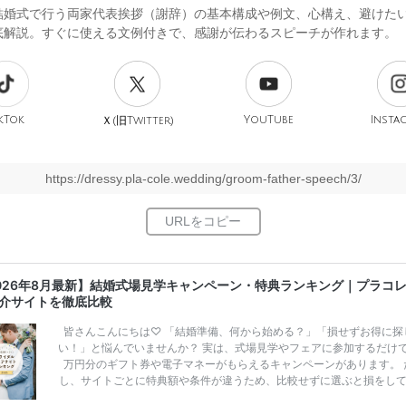
結婚式で行う両家代表挨拶（謝辞）の基本構成や例文、心構え、避けたい
底解説。すぐに使える文例付きで、感謝が伝わるスピーチが作れます。
kTok
旧
YouTube
Insta
Ｘ(
Twitter)
https://dressy.pla-cole.wedding/groom-father-speech/3/
026年8月最新】結婚式場見学キャンペーン・特典ランキング｜プラコ
介サイトを徹底比較
皆さんこんにちは♡ 「結婚準備、何から始める？」「損せずお得に探
い！」と悩んでいませんか？ 実は、式場見学やフェアに参加するだけ
万円分のギフト券や電子マネーがもらえるキャンペーンがあります。 
し、サイトごとに特典額や条件が違うため、比較せずに選ぶと損をし
うことも……。 そこでこの記事では、【2026年8月最新】結婚式場見