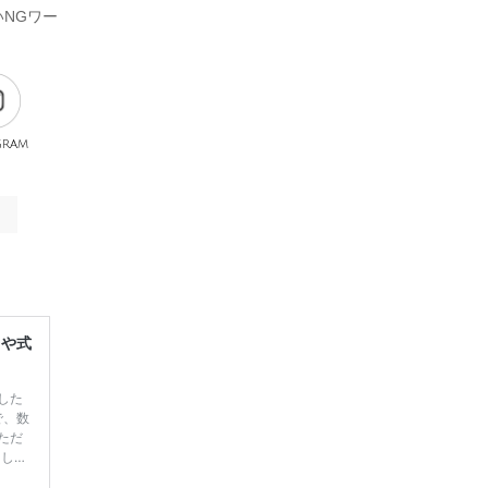
NGワー
gram
レや式
した
で、数
ただ
てしま
学キャ