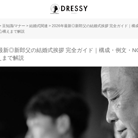
>
豆知識/マナー
>
結婚式関連
>
2026年最新◎新郎父の結婚式挨拶 完全ガイド｜構
心構えまで解説
年最新◎新郎父の結婚式挨拶 完全ガイド｜構成・例文・N
えまで解説