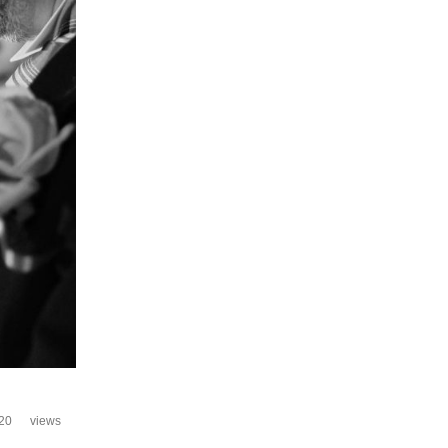
20
views