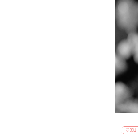
♡
301