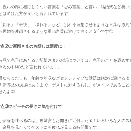
、祝いの席に相応しくない言葉を「忌み言葉」と言い、結婚式など祝い
とは避けた方が良いと言われています。
「切る」「最後」「壊れる」など、別れを連想させるような言葉は原則
も再婚を連想させるような重ね言葉は避けておくと安心です◎
意点②ご新郎さまのお話しは適度に！
ら見て息子にあたるご新郎さまのお話については、息子のことを褒めす
ぎるのもNGだと言われています。
遜ならまだしも、年齢や年収などセンシティブな話題は絶対に避けるよ
！新郎父の挨拶はあくまで「ゲストに対するお礼」がメインであること
せんよ◎
意点③スピーチの長さに気を付けて
が謝辞を述べるのは、披露宴もお開きに近付いた頃！いろいろな人のス
、余興を見たりでゲストにも疲れが見える時間帯です。