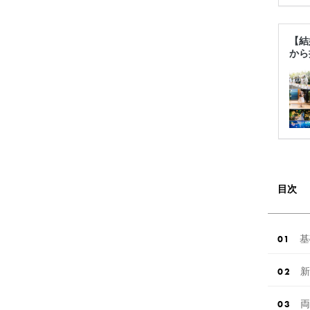
【結
から
目次
基
新
両