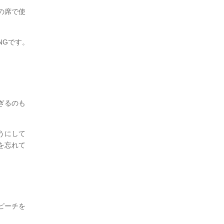
の席で使
NGです。
ぎるのも
うにして
を忘れて
ピーチを