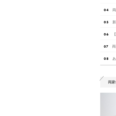
両
新
【
両
あ
両家