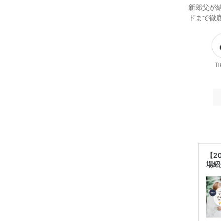
新郎父が
ドまで徹
Ti
【2
場紹