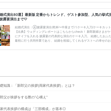
ンペーン特典ランキングを公開！ 比較サイト：プラコレ、ゼクシィ、
メ、マイナビ 掲載内容：特典金額・条件・応募方法・注意点 「どこが
得？」「プラコレの特典は？」といった疑問も解決します。 まずは診
婚式演出80選】最新版 定番からトレンド、ゲスト参加型、人気の挙式
補を絞れる「ウェディング診断」か、体験型 […]
続きを読む
披露宴演出まで♡
結婚式演出：④披露宴演出(乾杯〜中座まで) 1.ケーキ入刀(ケーキカット
【出典】ウェディングレポートはこちらからcheck！ 新郎新婦さまがケ
にナイフを入れる 披露宴の代表的な演出のケーキ入刀。 結婚したおふ
最初に行う共同作業であり、 結婚を祝福してくれるゲストへの幸せのお
分け という意味も込められています。 生ケーキの場合は入刀後、 ゲス
り分けてサーブされる 「ケーキサーブ」も人気の演出です。 ケーキ入
んな意味がある？おすすめの曲と一緒にご紹介＊＊ 2.ファーストバイト
典】ウェディングレポートはこちらからcheck！ ファーストバイトとは
ーキ入刀した後 […]
続きを読む
礎知識：「新郎父の挨拶(両家代表挨拶)」とは？
郎父が挨拶をする際の"心構え"
家代表挨拶の構成は「三部構成」が基本◎