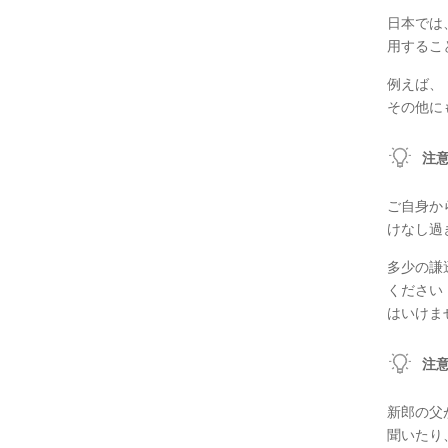
日本では
用するこ
例えば、
その他に
注
ご自身か
けなし過
多少の謙
ください
はいけま
注
新郎の父
聞いたり