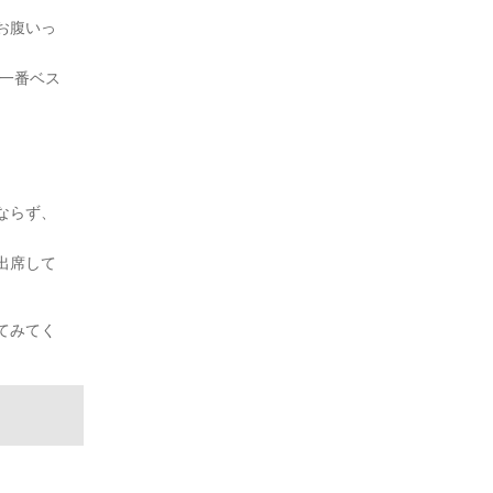
お腹いっ
が一番ベス
ならず、
出席して
てみてく