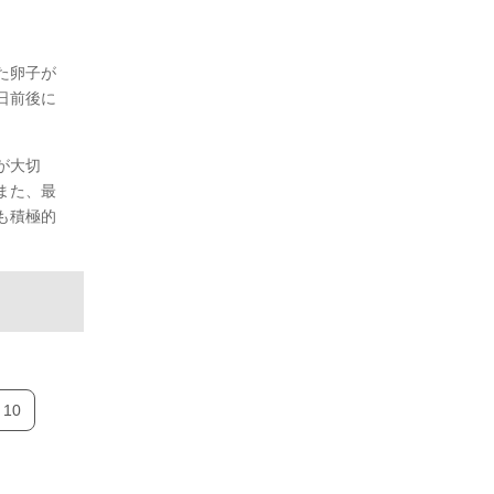
た卵子が
日前後に
が大切
また、最
も積極的
10