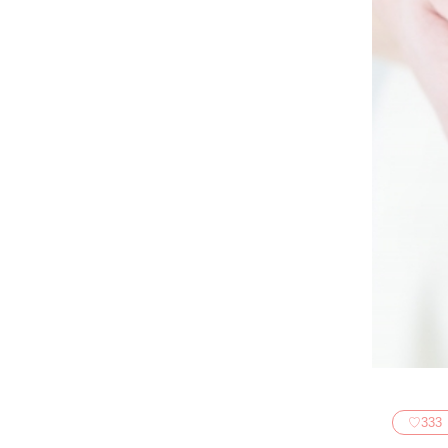
♡
333