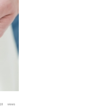
18
views