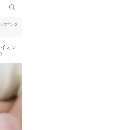
娠しやすいタ
タイミン
♡