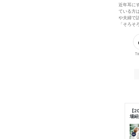
近年耳に
ている方
や夫婦で
「そろそ
Ti
【2
場紹