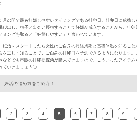
C
ヶ月の間で最も妊娠しやすいタイミングである排卵日。排卵日に成熟し
飛び出し、精子と出会い授精することで妊娠が成立することから、排卵
イミングを取ると「妊娠しやすい」と言われています。
、妊活をスタートしたら女性はご自身の月経周期と基礎体温を知ること
らを正しく知ることで、ご自身の排卵日を予測できるようになります。
局などでも市販の排卵検査薬が購入できますので、こういったアイテム
れていきましょう◎
妊活の進め方をご紹介！
2
3
4
5
6
7
8
9