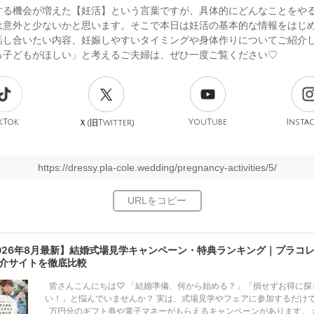
する機会が増えた【妊活】という言葉ですが、具体的にどんなことをや
は意外と少ないかと思います。そこで本日は妊活の基本的な情報をはじ
話し合いたい内容、妊娠しやすいタイミングや身体作りについてご紹介
ろ子どもがほしい」と考えるご夫婦は、ぜひ一度ご覧ください♡
kTok
旧
YouTube
Insta
Ｘ(
Twitter)
https://dressy.pla-cole.wedding/pregnancy-activities/5/
026年8月最新】結婚式場見学キャンペーン・特典ランキング｜プラコ
介サイトを徹底比較
皆さんこんにちは♡ 「結婚準備、何から始める？」「損せずお得に探
い！」と悩んでいませんか？ 実は、式場見学やフェアに参加するだけ
万円分のギフト券や電子マネーがもらえるキャンペーンがあります。 