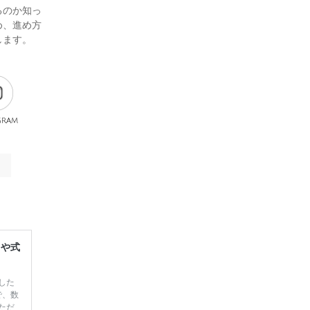
るのか知っ
め、進め方
します。
gram
レや式
した
で、数
ただ