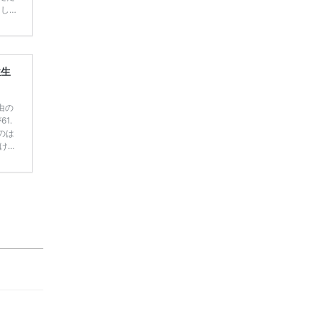
てしま
学キャ
ハナユ
一番お
断で候
性生
由の
1.
のは
けで
むの可
、性格
ます。
 夫婦