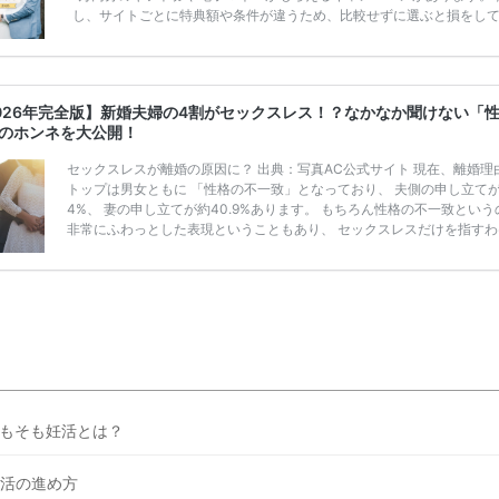
し、サイトごとに特典額や条件が違うため、比較せずに選ぶと損をし
うことも……。 そこでこの記事では、【2026年8月最新】結婚式場見
ンペーン特典ランキングを公開！ 比較サイト：プラコレ、ゼクシィ、
メ、マイナビ 掲載内容：特典金額・条件・応募方法・注意点 「どこが
得？」「プラコレの特典は？」といった疑問も解決します。 まずは診
026年完全版】新婚夫婦の4割がセックスレス！？なかなか聞けない「
補を絞れる「ウェディング診断」か、体験型 […]
続きを読む
のホンネを大公開！
セックスレスが離婚の原因に？ 出典：写真AC公式サイト 現在、離婚理
トップは男女ともに 「性格の不一致」となっており、 夫側の申し立てが6
4%、 妻の申し立てが約40.9%あります。 もちろん性格の不一致という
非常にふわっとした表現ということもあり、 セックスレスだけを指すわ
はありませんが、 「性に関する性格が合わなかった」 ということも含
能性があると思います。 セックスレスを素の原因とした、 すれ違いや
の不一致、 性の相性や、性的な趣味の理解などが かなり多いと思われ
というのもセックスというのは コミュニケーションの最たるものです。
間のコミュニケー […]
続きを読む
もそも妊活とは？
活の進め方