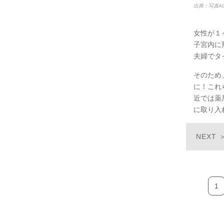
出典：写真A
女性が１
子宮内に
夫婦でタ
そのため
に！これ
近では薬
に取り入
1