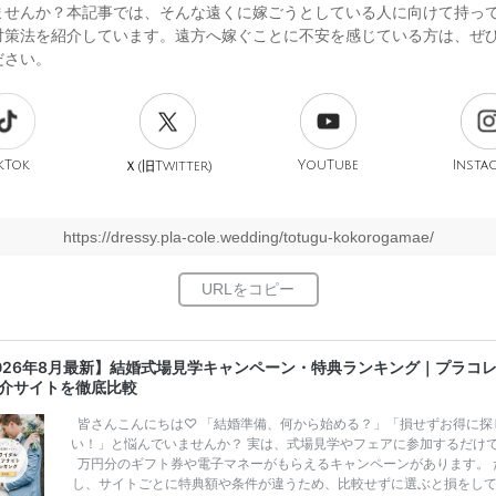
ませんか？本記事では、そんな遠くに嫁ごうとしている人に向けて持っ
対策法を紹介しています。遠方へ嫁ぐことに不安を感じている方は、ぜ
ださい。
kTok
旧
YouTube
Insta
Ｘ(
Twitter)
https://dressy.pla-cole.wedding/totugu-kokorogamae/
026年8月最新】結婚式場見学キャンペーン・特典ランキング｜プラコ
介サイトを徹底比較
皆さんこんにちは♡ 「結婚準備、何から始める？」「損せずお得に探
い！」と悩んでいませんか？ 実は、式場見学やフェアに参加するだけ
万円分のギフト券や電子マネーがもらえるキャンペーンがあります。 
し、サイトごとに特典額や条件が違うため、比較せずに選ぶと損をし