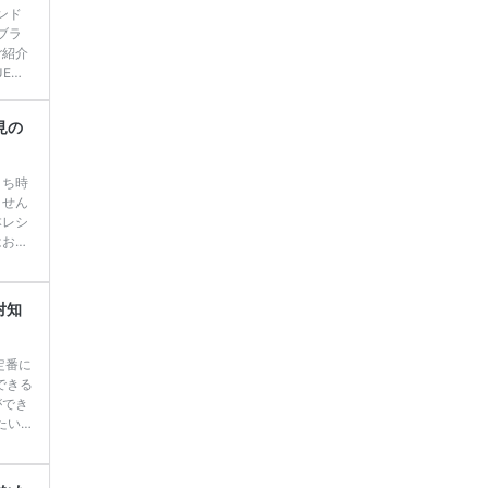
ンド
ブラ
ご紹介
EWE
ウエデ
持っ
見の
 We
うち時
ません
本レシ
はおで
は昔か
ルを学
、 旦
対知
中で
定番に
できる
ができ
たい
す♡
 ＼花
っても