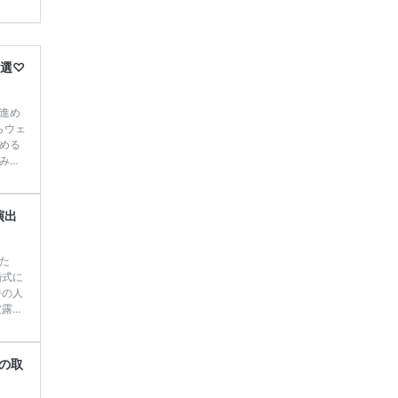
学キャ
ハナユ
一番お
断で候
6選♡
進め
らウェ
める
みま
ご紹介
コレウ
COL
演出
]
続
た
婚式に
番の人
披露宴
見／今
◎*】
をま
ーの取
アル】