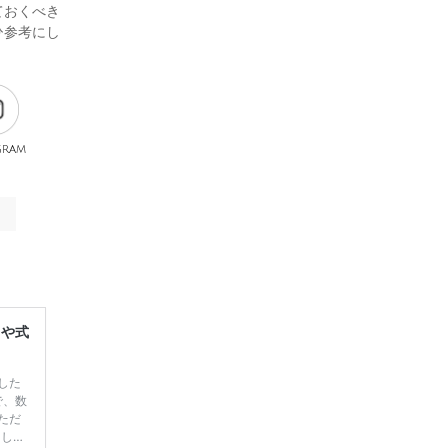
ておくべき
ひ参考にし
gram
レや式
した
で、数
ただ
てしま