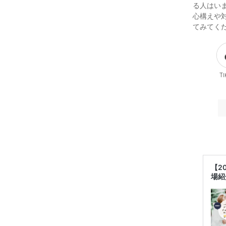
る人はい
心構えや
てみてく
Ti
【2
場紹