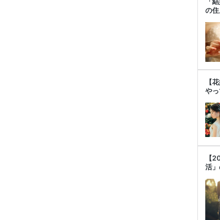
「結
の住
【花
やっ
【2
活」