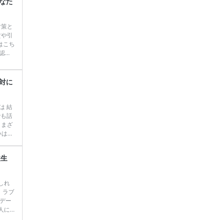
なた
ペーン
対策と
賃や引
はこち
認知
者か
るの
ックし
対に
​特徴
は 結
でも話
さまざ
いはず
ランキ
を見付
性生
 花
コレウェディングレポート（式場：LICIAN […]
続
しれ
。ラブ
デー
人に
の方