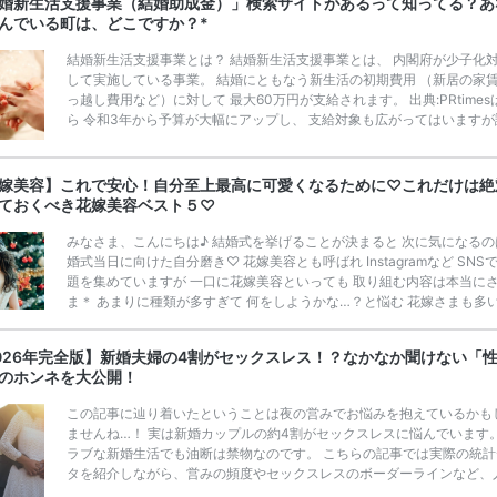
婚新生活支援事業（結婚助成金）」検索サイトがあるって知ってる？あ
豪華◎*】式場探しで特典が貰えるサイトランキング♡♥各社のキャン
んでいる町は、どこですか？*
内容をま […]
続きを読む
結婚新生活支援事業とは？ 結婚新生活支援事業とは、 内閣府が少子化
して実施している事業。 結婚にともなう新生活の初期費用 （新居の家
っ越し費用など）に対して 最大60万円が支給されます。 出典:PRtimes
ら 令和3年から予算が大幅にアップし、 支給対象も広がってはいますが
度は高いとはいえません。 また、ご自身が「結婚新生活支援事業の対象
わからない」という声もありました。 実施している自治体は限られてい
で、 「結婚新生活支援事業（結婚助成金）」検索サイトで、 ぜひチェ
嫁美容】これで安心！自分至上最高に可愛くなるために♡これだけは絶
てみてくださいね。 「結婚新生活支援事業（結婚助成金）」検索サイト 
ておくべき花嫁美容ベスト５♡
１ エリアから都 […]
続きを読む
みなさま、こんにちは♪ 結婚式を挙げることが決まると 次に気になるの
婚式当日に向けた自分磨き♡ 花嫁美容とも呼ばれ Instagramなど SNS
題を集めていますが 一口に花嫁美容といっても 取り組む内容は本当に
ま＊ あまりに種類が多すぎて 何をしようかな…？と悩む 花嫁さまも多
♡ そこで今回この記事では ”絶対にやっておくべき” 花嫁美容について 
ング形式でお伝えします！ この記事を参考に ご自身にあった花嫁美容
026年完全版】新婚夫婦の4割がセックスレス！？なかなか聞けない「
け 挙式当日までに 自分至上最高にかわいい 自分になっちゃいましょう♡
のホンネを大公開！
嫁美容成功の鍵 出典：プラ
きを読む
この記事に辿り着いたということは夜の営みでお悩みを抱えているかも
ませんね…！ 実は新婚カップルの約4割がセックスレスに悩んでいます
ラブな新婚生活でも油断は禁物なのです。 こちらの記事では実際の統計
タを紹介しながら、営みの頻度やセックスレスのボーダーラインなど、
はなかなか聞けない本音と合わせてご紹介！ セックスレスの原因と解消