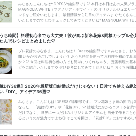
みなさんこんにちは* DRESSY編集部です♡ 本日は本日はあの人気ブラ
MAGNOLIA WHITE（マグノリア・ホワイト）の オリジナルジュエリー
ンドをご紹介いたします。 最新情報から注目のアイテムまで たくさん
いたしますので ぜひチェックしてみてくださいね* MAGNOLIA WHITE J
LRYって知ってる？♡ TAKAMI HOLDINGS株式会社PRより 国内外の
ィングやMICEマネジメント、 レストラン事業など、 ホスピタリティを
うち時間】料理初心者でも大丈夫！彼が喜ぶ新米花嫁&同棲カップル必
て上質なライフスタイルを提案する TAKAMI GROUPが運営する Couture
たん15レシピまとめました♡
dding Salon MAGN […]
続きを読む
プレ花嫁のみなさま、こんにちは！ Dressy編集部です♫ みなさま、お
間 いかがお過ごしでしょうか？ おうち時間を使ってお料理を初めてみ
か？♡ 今回は料理初心者の方でも簡単につくれちゃう、 定番料理の基
ピをご紹介いたします♡ ぜひ参考にしてみてくださいね＊ おうち時間
かけ計画✧<>で旅にでよう♩ 花嫁修業って気にしたことある？ 日本で
ら結婚前に 『花嫁修業』を行い、 主婦として必要な家事や所作のスキ
ぶ という方が多くいらっしゃいます◎ ここ最近では花嫁さまのみならず
嫁DIY36選】2026年最新版◎結婚式だけじゃない！日常でも使える絶
那さまもお料理や、家事をされますよね！ そんな最近の新郎新婦さまの
い「DIY」アイデア36選♡
も、 […]
続きを読む
みなさま、こんにちは! DRESSY編集部です。 プレ花嫁さま達の間では
なった、 「結婚式DIY」や「花嫁DIY」♡ 結婚式にかかるコストを節約
だけでなく、 世界に一つだけのオリジナルアイテムを 自分で作ること
るというのが魅力ですよね◎ そこで今回は、「花嫁DIY」におすすめし
定番アイテムからトレンドのおしゃれアイテムまで まとめてご紹介しま
ぜひ最後までcheckして オリジナルアイテムを作ってみてくださいね◎
嫁必見／今月の式場探しで特典が貰えるサイトランキング♡ 【7月はと