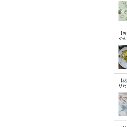
【お
かん
【花
りた