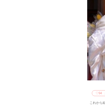
♡
94
これから