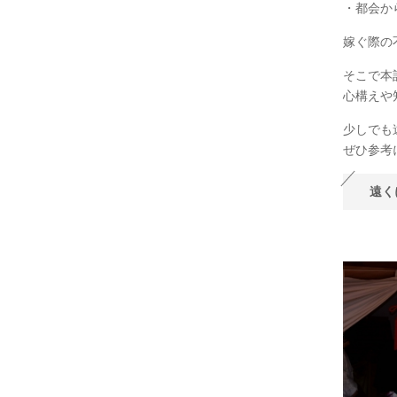
・都会か
嫁ぐ際の
そこで本
心構えや
少しでも
ぜひ参考
遠く