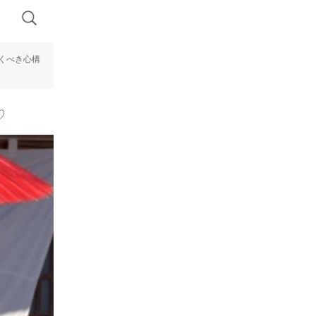
くべき心構
♡