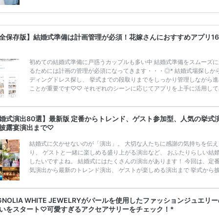
うことも……。 そこでこの記事では、【2026年8月最新】結婚式場見
ンペーン特典ランキングを公開！ 比較サイト：プラコレ、ゼクシィ、
メ、マイナビ 掲載内容：特典金額・条件・応募方法・注意点 「どこが
得？」「プラコレの特典は？」といった疑問も解決します。 まずは診
全保存版】結婚式準備は計画管理が必須！花嫁さんにおすすめアプリ1
補を絞れる「ウェディング診断」か、体験型 […]
続きを読む
初めての結婚式準備に戸惑うカップルも多い中 結婚式準備をスムーズに
るためには計画の管理が必須になってきます・・・◎* 結婚式場探しか
ディングドレス探し、 挙式までの段取りまでをしっかり管理しながら進
ことが重要です♡♡ それぞれのシーンに応じてアプリを上手に活用して
せんか？ 今回は、結婚式準備に活躍するアプリをカテゴリー別に16個
いたします♪* 結婚式場を探しアプリ3つ 1.PLACOLE＆DRESSY -プラ
ェディング- Apple Storeより、ダウンロードはこちらをチェック！ PLA
婚式演出80選】最新版 定番からトレンド、ゲスト参加型、人気の挙式
E＆DRESSY プラコレウェディングは 自宅にいながらウェディングプ […
披露宴演出まで♡
きを読む
結婚式に欠かせないのが「演出」。 大切な人たちに感謝の気持ちを伝え
り、 ゲストと一緒に楽しめる盛り上がる演出など、 おふたりらしい結
したいですよね。 結婚式にはたくさんの演出があります！ 今回は、定
気演出から最新のトレンド演出、 ゲストが楽しめる演出まで 挙式から
まで使えるおすすめの 「結婚式演出80選」をご紹介します◎ ＼花嫁必
月の式場探しで特典が貰えるサイトランキング♡ 【7月はとっても豪華
式場探しで特典が貰えるサイトランキング♡♥各社のキャンペーン内容
GNOLIA WHITE JEWELRYがパールを使用したファッションジュエリ
とめました♡ 結婚式準備のTODOならここをチェック！ 【完全マニュ
いをスタート♡可愛すぎるアクセアサリーをチェック！*
はじめての結婚準備何する？令 […]
続きを読む