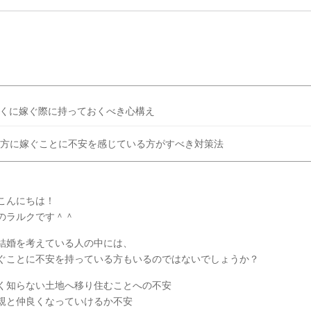
法もご紹介しますので「最近レスになってきたかも！」と思っている新
ップルは必見です！ 新婚カップルの約4割がセックスレス！その理由と
出典：写真AC公式サイト 最近では「新婚だけれどセックスレス」とい
多く、 「期間が空きすぎてそ […]
続きを読む
くに嫁ぐ際に持っておくべき心構え
方に嫁ぐことに不安を感じている方がすべき対策法
こんにちは！
のラルクです＾＾
結婚を考えている人の中には、
ぐことに不安を持っている方もいるのではないでしょうか？
く知らない土地へ移り住むことへの不安
親と仲良くなっていけるか不安