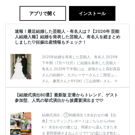
アプリで開く
インストール
速報！最近結婚した芸能人・有名人は？【2026年 芸能
人結婚入籍】結婚を発表した芸能人、有名人を総まとめ
しました♡妊娠出産情報もチェック！
2025年結婚を発表した芸能人、有名人 2025年
下半期（7月〜12月）に結婚を発表した芸能人・
有名人 2025年下半期には、波瑠さんと高杉真宙
さんの結婚や、カズレーザーさんと二階堂ふみ
さん、趣里さんとRYOKI（三山凌輝）さん、そ
して松下洸平さんやPerfumeのあ〜ちゃんなど
様々な有名人の幸せなニュースがありました♡
【結婚式演出80選】最新版 定番からトレンド、ゲスト
他にも2025年下半期（7月〜12月）に結婚を発
参加型、人気の挙式演出から披露宴演出まで♡
表した芸能人・有名人は、こちらの記事からチ
ェックしてみてくださいね。 【2025年 芸能人
結婚式演出：⑦和婚演出 1.水合わせの儀 【出
結婚入籍】結婚を発表した芸能人、有名人を総
典】ウェディングレポートはこちらからchec
まとめしました♡妊娠出産情報もチェック！ 20
k！ 水合わせの儀とは、両家から汲んできた水
25年上半期（1月〜6月）に結婚を発表した芸能
を 新郎新婦さまおふたりで1つの盃に注ぎ飲む