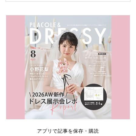
ため、比較せずに選ぶと損をしてしまうことも……。
そこでこの記事では、【2026年8月最新】結婚式場見
学キャンペーン特典ランキングを公開！ 比較サイ
ト：プラコレ、ゼクシィ、ハナユメ、マイナビ 掲載
内容：特典金額・条件・応募方法・注意点 「どこが
一番お得？」「プラコレの特典は？」といった疑問も
解決します。 まずは診断で候補を絞れる「ウェディ
ング診断」か、体験型 […]
続きを読む
アプリで記事を保存・購読