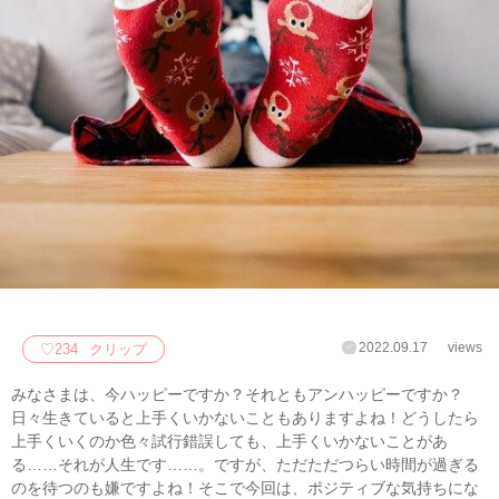
2022.09.17
views
♡
234
クリップ
みなさまは、今ハッピーですか？それともアンハッピーですか？
日々生きていると上手くいかないこともありますよね！どうしたら
上手くいくのか色々試行錯誤しても、上手くいかないことがあ
る……それが人生です……。ですが、ただただつらい時間が過ぎる
のを待つのも嫌ですよね！そこで今回は、ポジティブな気持ちにな