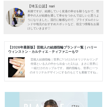
【埼玉公認】nari
未婚ですが、結婚していく友達の幸せを願うなかで、世
界中の人が結婚を通して幸せをつかんでほしいと思うよ
うになりました。流行に敏感なので、ブライダルのトレ
ンドや地元のおすすめスポットなど、役立つ情報をお届
けしていきます♡
【2026年最新版】芸能人の結婚指輪ブランド一覧｜ハリー
ウィンストン・カルティエ・ティファニーも♡
芸能人結婚指輪｜世界に1つだけのオリジナルリング
何億といる人の中から出会った2人は、まさに世界に
一組だけのカップルです。 婚約指輪も、世界に一つ
のオリジナルデザインにするのもとても素敵ですね♡
お二人を象徴する物や事を、形で表したり、好きなも
のを形にするのも想い出になります。 上戸彩さん・H
IROさんの婚約指輪 出典:オスカープロモーション公式
HPより引用 2011年9月に結婚した女優の上戸彩さん
とEXILEのHIROさん。 上戸さんに贈った婚約指輪
は、HIROさんの お知り合いのデザイナーに頼んだ特
注品とのこと。 ダイヤモンドがたくさん散りばめら
れているそうです。 神田うのさん・西村拓郎さ […]