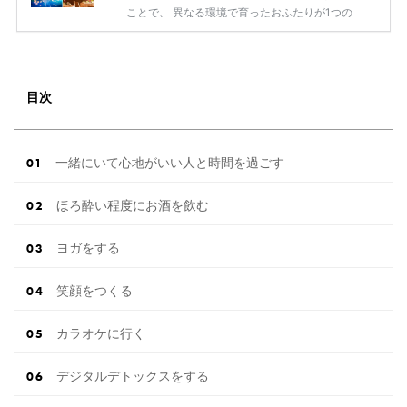
人・ […]
続きを読む
ことで、 異なる環境で育ったおふたりが1つの
家族と なることを意味する日本古来の儀式で
す。 最近では、入れ物をアレンジすることで 人
前式で人気の演出となっているんです！ 2.番傘
入場 【出典】ウェディングレポートはこちらか
目次
らcheck！ 披露宴のお色直しで和装に身を包み
登場する 新郎新婦さまは番傘を持つとより華や
かに。 普段なかなか切る機会のない和装で 人気
の伝統的な和婚スタイルを取り入れてみては？
一緒にいて心地がいい人と時間を過ごす
番傘を使用したウェ […]
続きを読む
ほろ酔い程度にお酒を飲む
ヨガをする
笑顔をつくる
カラオケに行く
デジタルデトックスをする