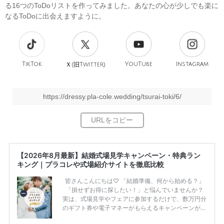
る16つのToDoリストを作ってみました。あなたの心が少しでも楽に
なるToDoに出会えますように。
TikTok
旧
YouTube
Instagram
Ｘ(
Twitter)
https://dressy.pla-cole.wedding/tsurai-toki/6/
【2026年8月最新】結婚式場見学キャンペーン・特典ラン
キング｜プラコレや式場紹介サイトを徹底比較
皆さんこんにちは♡ 「結婚準備、何から始める？」
「損せずお得に探したい！」と悩んでいませんか？
実は、式場見学やフェアに参加するだけで、数万円分
のギフト券や電子マネーがもらえるキャンペーンがあ
ります。 ただし、サイトごとに特典額や条件が違う