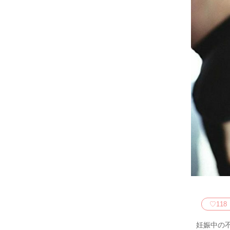
♡
118
妊娠中の