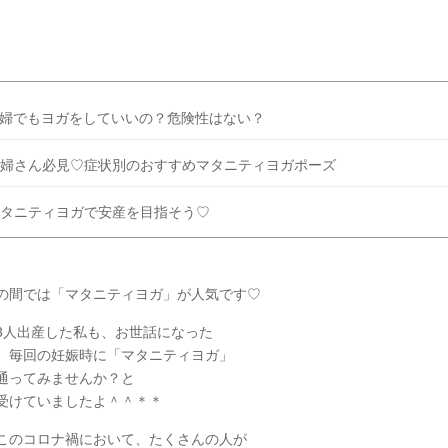
出典：写真AC公式サイト 最近では「新婚だけれどセックスレス」とい
多く、 「期間が空きすぎてそ […]
続きを読む
婦でもヨガをしていいの？危険性はない？
婦さん必見♡症状別のおすすめマタニティヨガポーズ
タニティヨガで安産を目指そう♡
の間では「マタニティヨガ」が人気です♡
3人出産した私も、お世話になった
、毎回の妊娠時に「マタニティヨガ」
通ってみませんか？と
受けていましたよ＾＾＊＊
このコロナ禍において、たくさんの人が