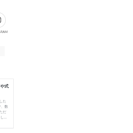
gram
レや式
した
で、数
ただ
てしま
学キャ
ハナユ