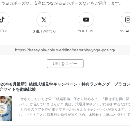
立つヨガポーズや、安産につながるヨガポーズなどをご紹介します。
kTok
旧
YouTube
Insta
Ｘ(
Twitter)
https://dressy.pla-cole.wedding/maternity-yoga-posing/
026年8月最新】結婚式場見学キャンペーン・特典ランキング｜プラコ
介サイトを徹底比較
皆さんこんにちは♡ 「結婚準備、何から始める？」「損せずお得に探
い！」と悩んでいませんか？ 実は、式場見学やフェアに参加するだけ
万円分のギフト券や電子マネーがもらえるキャンペーンがあります。 
し、サイトごとに特典額や条件が違うため、比較せずに選ぶと損をし
うことも……。 そこでこの記事では、【2026年8月最新】結婚式場見
ンペーン特典ランキングを公開！ 比較サイト：プラコレ、ゼクシィ、