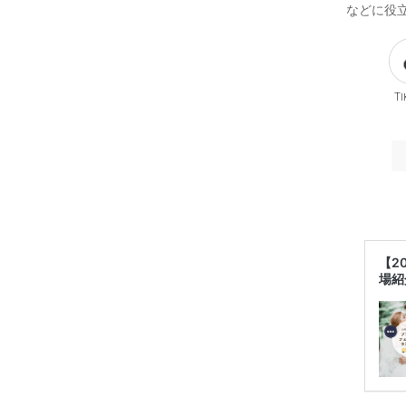
などに役
Ti
【2
場紹