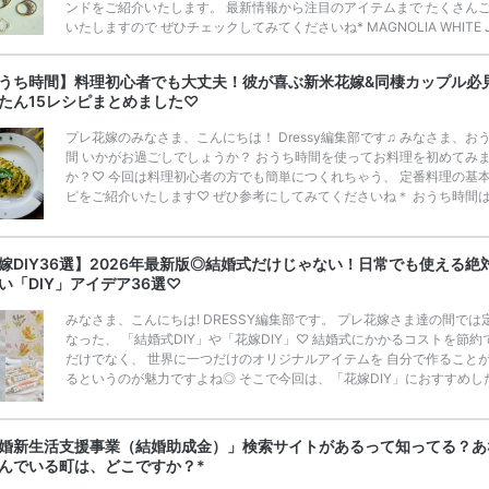
ンドをご紹介いたします。 最新情報から注目のアイテムまで たくさん
いたしますので ぜひチェックしてみてくださいね* MAGNOLIA WHITE J
LRYって知ってる？♡ TAKAMI HOLDINGS株式会社PRより 国内外の
ィングやMICEマネジメント、 レストラン事業など、 ホスピタリティを
うち時間】料理初心者でも大丈夫！彼が喜ぶ新米花嫁&同棲カップル必
て上質なライフスタイルを提案する TAKAMI GROUPが運営する Couture
たん15レシピまとめました♡
dding Salon MAGN […]
続きを読む
プレ花嫁のみなさま、こんにちは！ Dressy編集部です♫ みなさま、お
間 いかがお過ごしでしょうか？ おうち時間を使ってお料理を初めてみ
か？♡ 今回は料理初心者の方でも簡単につくれちゃう、 定番料理の基
ピをご紹介いたします♡ ぜひ参考にしてみてくださいね＊ おうち時間
かけ計画✧<>で旅にでよう♩ 花嫁修業って気にしたことある？ 日本で
ら結婚前に 『花嫁修業』を行い、 主婦として必要な家事や所作のスキ
ぶ という方が多くいらっしゃいます◎ ここ最近では花嫁さまのみならず
嫁DIY36選】2026年最新版◎結婚式だけじゃない！日常でも使える絶
那さまもお料理や、家事をされますよね！ そんな最近の新郎新婦さまの
い「DIY」アイデア36選♡
も、 […]
続きを読む
みなさま、こんにちは! DRESSY編集部です。 プレ花嫁さま達の間では
なった、 「結婚式DIY」や「花嫁DIY」♡ 結婚式にかかるコストを節約
だけでなく、 世界に一つだけのオリジナルアイテムを 自分で作ること
るというのが魅力ですよね◎ そこで今回は、「花嫁DIY」におすすめし
定番アイテムからトレンドのおしゃれアイテムまで まとめてご紹介しま
ぜひ最後までcheckして オリジナルアイテムを作ってみてくださいね◎
嫁必見／今月の式場探しで特典が貰えるサイトランキング♡ 【7月はと
婚新生活支援事業（結婚助成金）」検索サイトがあるって知ってる？あ
豪華◎*】式場探しで特典が貰えるサイトランキング♡♥各社のキャン
んでいる町は、どこですか？*
内容をま […]
続きを読む