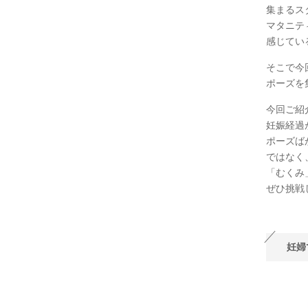
集まるス
マタニテ
感じてい
そこで今
ポーズを
今回ご紹
妊娠経過
ポーズば
ではなく
「むくみ
ぜひ挑戦
妊婦