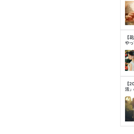
【花
やっ
【2
活」