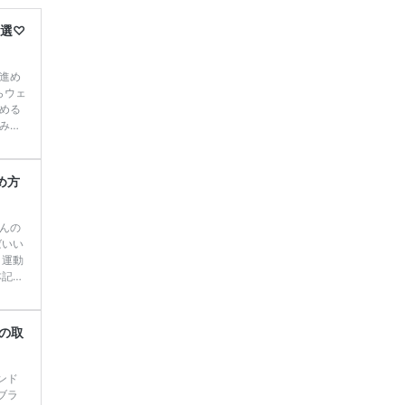
一番お
断で候
6選♡
進め
らウェ
める
みま
ご紹介
コレウ
COL
め方
]
続
んの
ばいい
、運動
本記事
時期
^)
適度な
ーの取
大切な
ンド
ブラ