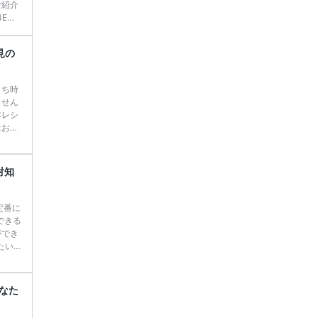
ご紹介
EWE
ウエデ
持っ
見の
 We
うち時
ません
本レシ
はおで
は昔か
ルを学
、 旦
対知
中で
定番に
できる
ができ
たい
す♡
 ＼花
っても
なた
ペーン