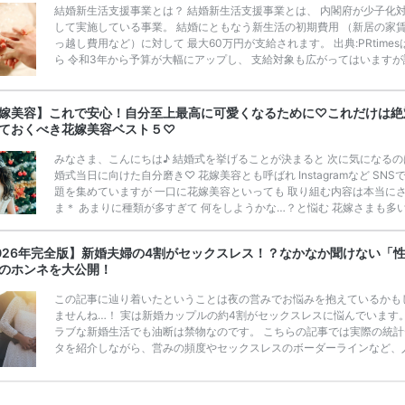
結婚新生活支援事業とは？ 結婚新生活支援事業とは、 内閣府が少子化
して実施している事業。 結婚にともなう新生活の初期費用 （新居の家
っ越し費用など）に対して 最大60万円が支給されます。 出典:PRtimes
ら 令和3年から予算が大幅にアップし、 支給対象も広がってはいますが
度は高いとはいえません。 また、ご自身が「結婚新生活支援事業の対象
わからない」という声もありました。 実施している自治体は限られてい
で、 「結婚新生活支援事業（結婚助成金）」検索サイトで、 ぜひチェ
嫁美容】これで安心！自分至上最高に可愛くなるために♡これだけは絶
てみてくださいね。 「結婚新生活支援事業（結婚助成金）」検索サイト 
ておくべき花嫁美容ベスト５♡
１ エリアから都 […]
続きを読む
みなさま、こんにちは♪ 結婚式を挙げることが決まると 次に気になるの
婚式当日に向けた自分磨き♡ 花嫁美容とも呼ばれ Instagramなど SNS
題を集めていますが 一口に花嫁美容といっても 取り組む内容は本当に
ま＊ あまりに種類が多すぎて 何をしようかな…？と悩む 花嫁さまも多
♡ そこで今回この記事では ”絶対にやっておくべき” 花嫁美容について 
ング形式でお伝えします！ この記事を参考に ご自身にあった花嫁美容
026年完全版】新婚夫婦の4割がセックスレス！？なかなか聞けない「
け 挙式当日までに 自分至上最高にかわいい 自分になっちゃいましょう♡
のホンネを大公開！
嫁美容成功の鍵 出典：プラ
きを読む
この記事に辿り着いたということは夜の営みでお悩みを抱えているかも
ませんね…！ 実は新婚カップルの約4割がセックスレスに悩んでいます
ラブな新婚生活でも油断は禁物なのです。 こちらの記事では実際の統計
タを紹介しながら、営みの頻度やセックスレスのボーダーラインなど、
はなかなか聞けない本音と合わせてご紹介！ セックスレスの原因と解消
法もご紹介しますので「最近レスになってきたかも！」と思っている新
ップルは必見です！ 新婚カップルの約4割がセックスレス！その理由と