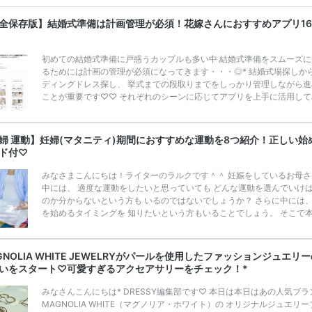
メ、マイナビ 掲載内容：特典金額・条件・応募方法・注意点 「どこが
得？」「プラコレの特典は？」といった疑問も解決します。 まずは診
全保存版】結婚式準備は計画管理が必須！花嫁さんにおすすめアプリ1
補を絞れる「ウェディング診断」か、体験型 […]
続きを読む
初めての結婚式準備に戸惑うカップルも多い中 結婚式準備をスムーズに
るためには計画の管理が必須になってきます・・・◎* 結婚式場探しか
ディングドレス探し、 挙式までの段取りまでをしっかり管理しながら進
ことが重要です♡♡ それぞれのシーンに応じてアプリを上手に活用して
せんか？ 今回は、結婚式準備に活躍するアプリをカテゴリー別に16個
いたします♪* 結婚式場を探しアプリ3つ 1.PLACOLE＆DRESSY -プラ
ェディング- Apple Storeより、ダウンロードはこちらをチェック！ PLA
婦 運動】妊婦(マタニティ)期間におすすめな運動を8つ紹介！正しい始
E＆DRESSY プラコレウェディングは 自宅にいながらウェディングプ […
ド付♡
きを読む
みなさまこんにちは！ライターのラルクです＾＾ 妊娠をしているお母さ
中には、 適度な運動をしたいと思っていても どんな運動を選んでいけ
のか分からないという方も いるのではないでしょうか？ さらに中には
を始めるタイミングを 知りたいという方もいることでしょう。 そこで
では、 妊婦（マタニティ）におすすめな運動を8つ紹介します。 始める
や始め方についても解説していくので、 ぜひ参考にしてみてくださいね(^
妊婦（マタニティ）が運動をする際の正しい始め方 妊娠をしたとき「
GNOLIA WHITE JEWELRYがパールを使用したファッションジュエリ
運動が必要」と 子供のためと、考えることでしょう。 しかし、何より
いをスタート♡可愛すぎるアクセアサリーをチェック！*
のは 正し […]
続きを読む
みなさんこんにちは* DRESSY編集部です♡ 本日は本日はあの人気ブラ
MAGNOLIA WHITE（マグノリア・ホワイト）の オリジナルジュエリー