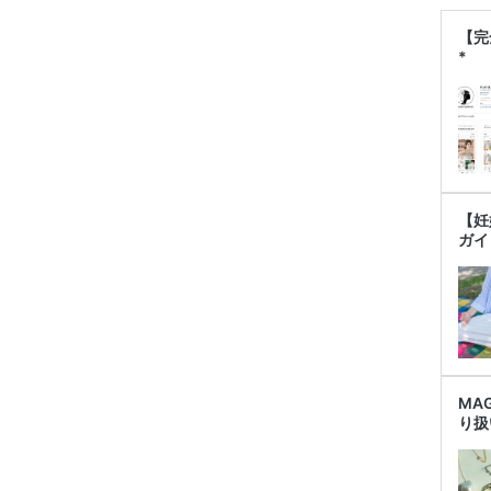
【完
*
【妊
ガイ
MA
り扱