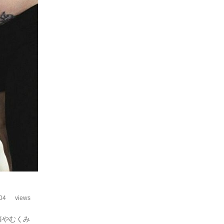
04
views
痛やむくみ