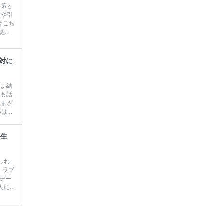
対策と
賃や引
はこち
認知
者か
るの
ックし
対に
​特徴
は 結
でも話
さまざ
いはず
ランキ
を見付
性生
 花
コレウェディングレポート（式場：LICIAN […]
続
しれ
。ラブ
デー
人に
の方
婚カ
は？