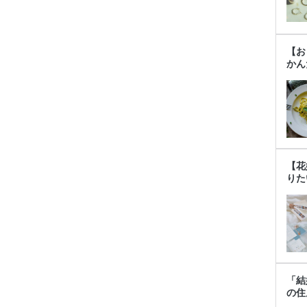
【お
かん
【花
りた
「結
の住